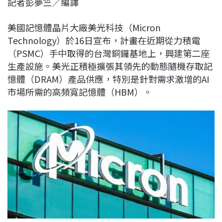
記者彭夢竺／編譯
c
n
r
n
p
e
e
e
k
y
美國記憶體晶片大廠美光科技（Micron
b
a
e
L
Technology）於16日宣布，計畫在近期從力積電
o
d
d
i
（PSMC）手中取得的台灣銅鑼基地上，興建第二座
o
s
I
n
生產設施。美光正積極擴張其領先的動態隨機存取記
k
n
k
憶體（DRAM）產品供應，特別是針對需求激增的AI
市場所需的高頻寬記憶體（HBM）。