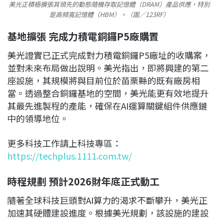
美光正積極擴張其領先的動態隨機存取記憶體（DRAM）產品供應，特別
是高頻寬記憶體（HBM）。（圖／123RF）
基地擴張 完成力積電銅鑼P5廠購置
美光證實已正式完成對力積電銅鑼P5廠址的收購案，
並對未來布局做出說明。美光指出，即將興建的第二
座設施，其規模將與目前位於苗栗縣的既有廠房相
當。透過整合銅鑼基地的空間，美光能更有效地提升
其最先進製程的產能，確保在AI運算關鍵組件供應鏈
中的領導地位。
更多科技工作請上科技專區：
https://techplus.1111.com.tw/
時程規劃 預計2026財年底正式動工
隨著全球科技巨頭對AI算力的渴求不斷攀升，美光正
加速其硬體建設進度。根據美光規劃，該設施的建設