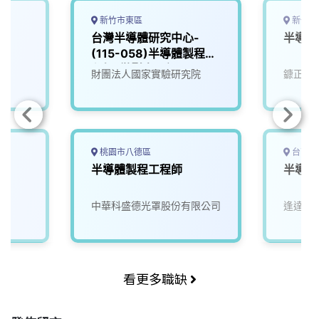
o
s
I
n
k
n
k
新竹市東區
新竹縣
師
台灣半導體研究中心-
半導體
(115-058)半導體製程工
程師_微影光罩組
財團法人國家實驗研究院
鏮正實
桃園市八德區
台南市
半導體製程工程師
半導體
中華科盛德光罩股份有限公司
逢達能
看更多職缺