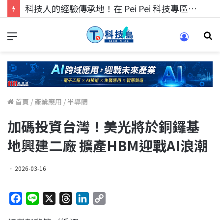
科技人的經驗傳承地！在 Pei Pei 科技專區，與學弟妹交流最硬核的技術
首頁
/
產業應用
/
半導體
加碼投資台灣！美光將於銅鑼基
地興建二廠 擴產HBM迎戰AI浪潮
2026-03-16
F
L
X
T
L
C
a
i
h
i
o