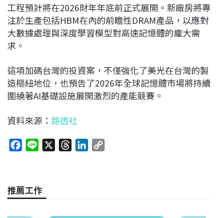
工程預計將在2026財年年底前正式展開。新廠房將專
注於生產包括HBM在內的前瞻性DRAM產品，以應對
大數據處理與深度學習模型對高速記憶體的龐大需
求。
這項加碼台灣的投資案，不僅強化了美光在台灣的製
造樞紐地位，也預告了2026年全球記憶體市場將持續
圍繞著AI基礎設施展開激烈的產能競賽。
資料來源：
路透社
F
L
X
T
L
C
a
i
h
i
o
c
n
r
n
p
e
e
e
k
y
推薦工作
b
a
e
L
o
d
d
i