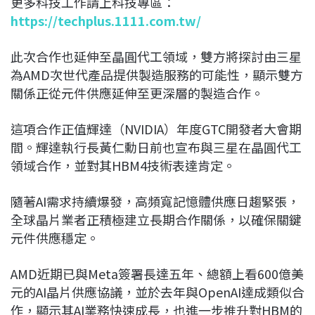
更多科技工作請上科技專區：
https://techplus.1111.com.tw/
此次合作也延伸至晶圓代工領域，雙方將探討由三星
為AMD次世代產品提供製造服務的可能性，顯示雙方
關係正從元件供應延伸至更深層的製造合作。
這項合作正值輝達（NVIDIA）年度GTC開發者大會期
間。輝達執行長黃仁勳日前也宣布與三星在晶圓代工
領域合作，並對其HBM4技術表達肯定。
隨著AI需求持續爆發，高頻寬記憶體供應日趨緊張，
全球晶片業者正積極建立長期合作關係，以確保關鍵
元件供應穩定。
AMD近期已與Meta簽署長達五年、總額上看600億美
元的AI晶片供應協議，並於去年與OpenAI達成類似合
作，顯示其AI業務快速成長，也進一步推升對HBM的