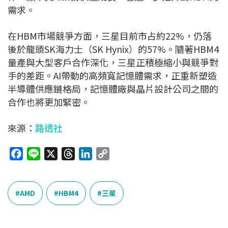
需求。
在HBM市場競爭方面，三星目前市占約22%，仍落
後於龍頭SK海力士（SK Hynix）的57%。隨著HBM4
量產與大型客戶合作深化，三星正積極縮小與競爭對
手的差距。AI帶動的高頻寬記憶體需求，正重新塑造
半導體供應鏈格局，記憶體廠與晶片設計公司之間的
合作也將更加緊密。
來源：
路透社
F
L
X
T
L
C
a
i
h
i
o
c
n
r
n
p
e
e
e
k
y
AMD
HBM4
三星
b
a
e
L
o
d
d
i