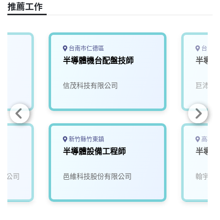
o
s
I
n
推薦工作
k
n
k
台南市仁德區
台中市
半導體機台配盤技師
半導體
信茂科技有限公司
巨沛股
新竹縣竹東鎮
高雄市
半導體設備工程師
半導體
限公司
邑維科技股份有限公司
翰宇電