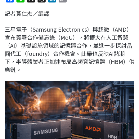
a
i
h
i
o
記者黃仁杰／編譯
c
n
r
n
p
e
e
e
k
y
三星電子（Samsung Electronics）與超微（AMD）
b
a
e
L
宣布簽署合作備忘錄（MoU），將擴大在人工智慧
o
d
d
i
（AI）基礎設施領域的記憶體合作，並進一步探討晶
o
s
I
n
圓代工（foundry）合作機會。此舉也反映AI熱潮
k
n
k
下，半導體業者正加速布局高頻寬記憶體（HBM）供
應鏈。