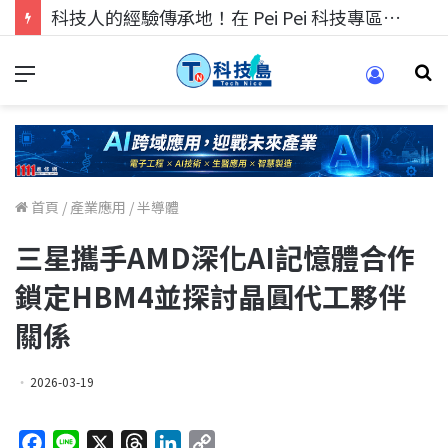
科技人的經驗傳承地！在 Pei Pei 科技專區，與學弟妹交流最硬核的技術
首頁
/
產業應用
/
半導體
三星攜手AMD深化AI記憶體合作
鎖定HBM4並探討晶圓代工夥伴
關係
2026-03-19
F
L
X
T
L
C