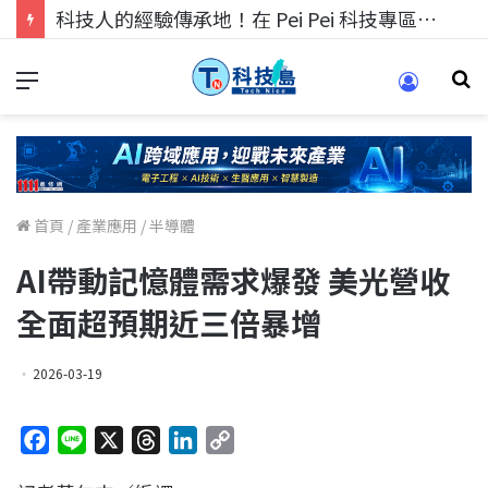
科技人的經驗傳承地！在 Pei Pei 科技專區，與學弟妹交流最硬核的技術
首頁
/
產業應用
/
半導體
AI帶動記憶體需求爆發 美光營收
全面超預期近三倍暴增
2026-03-19
F
L
X
T
L
C
a
i
h
i
o