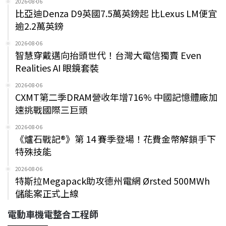
2026-08-06
比亞迪Denza D9英國7.5萬英鎊起 比Lexus LM便宜
逾2.2萬英鎊
2026-08-06
智慧穿戴邁向抬頭世代！台灣大電信獨賣 Even
Realities AI 眼鏡套裝
2026-08-06
CXMT第二季DRAM營收年增716% 中國記憶體廠加
速挑戰國際三巨頭
2026-08-06
《爐石戰記®》第 14 賽季登場！花費金幣解鎖手下
特殊技能
2026-08-06
特斯拉Megapack助攻德州電網 Ørsted 500MWh
儲能案正式上線
電動車機電整合工程師