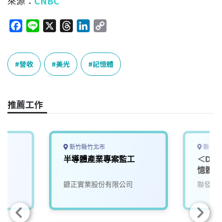
來源：
CNBC
F
L
X
T
L
C
a
i
h
i
o
c
n
r
n
p
e
e
e
k
y
營收
美光
記憶體
b
a
e
L
o
d
d
i
o
s
I
n
推薦工作
k
n
k
新竹縣竹北市
新竹市
半導體產業專案監工
＜Dat
憶體數
鏮正實業股份有限公司
聯發科