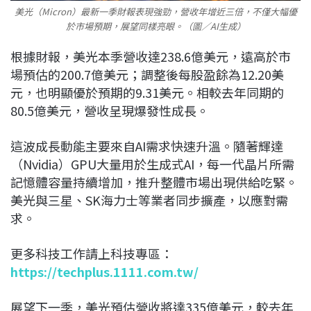
美光（Micron）最新一季財報表現強勁，營收年增近三倍，不僅大幅優
於市場預期，展望同樣亮眼。（圖／AI生成）
根據財報，美光本季營收達238.6億美元，遠高於市
場預估的200.7億美元；調整後每股盈餘為12.20美
元，也明顯優於預期的9.31美元。相較去年同期的
80.5億美元，營收呈現爆發性成長。
這波成長動能主要來自AI需求快速升溫。隨著輝達
（Nvidia）GPU大量用於生成式AI，每一代晶片所需
記憶體容量持續增加，推升整體市場出現供給吃緊。
美光與三星、SK海力士等業者同步擴產，以應對需
求。
更多科技工作請上科技專區：
https://techplus.1111.com.tw/
展望下一季，美光預估營收將達335億美元，較去年