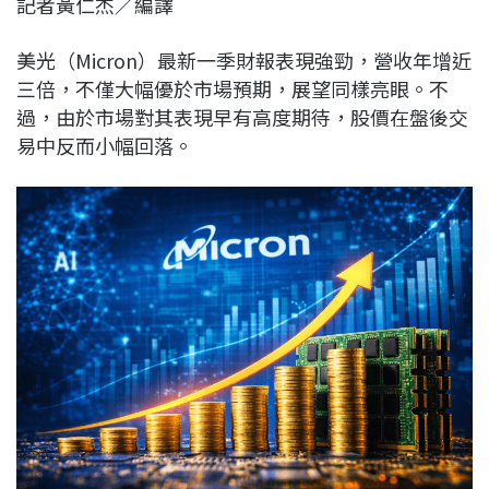
記者黃仁杰／編譯
c
n
r
n
p
e
e
e
k
y
美光（Micron）最新一季財報表現強勁，營收年增近
b
a
e
L
三倍，不僅大幅優於市場預期，展望同樣亮眼。不
o
d
d
i
過，由於市場對其表現早有高度期待，股價在盤後交
o
s
I
n
易中反而小幅回落。
k
n
k