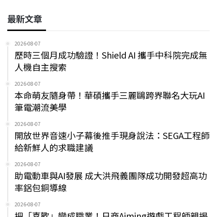
最新文章
2026-08-07
歷時三個月成功驗證！Shield AI 攜手中科院完成無
人機自主搜索
2026-08-07
本命萌友隨身帶！華碩攜手三麗鷗跨界聯名大玩AI
筆電潮流美學
2026-08-07
開放世界音速小子幕後推手現身說法：SEGA工程師
給新鮮人的求職建議
2026-08-07
助電動車與AI發展 成大洪飛義團隊成功開發超高功
率鋁包銅導線
2026-08-07
把「喜歡」變成職業！日商Aiming遊戲工程師親揭