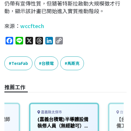
仍帶有宣傳性質，但隨著特斯拉啟動大規模徵才行
動，顯示該計畫已開始進入實質推動階段。
來源：
wccftech
F
L
X
T
L
C
a
i
h
i
o
c
n
r
n
p
e
e
e
k
y
TeraFab
台積電
馬斯克
b
a
e
L
o
d
d
i
o
s
I
n
推薦工作
k
n
k
嘉義縣太保市
台南市
工程師
(嘉義台積電)半導體設備
【台南
裝修人員（無經驗可）
備工程