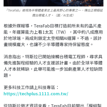
「TeraFab」被視為半導體產業史上最具野心的專案之一，傳出正積極延
攬台積電人才。（圖／AI生成）
根據外媒報導，TeraFab目標打造前所未有的晶片產
能，年運算能力上看1太瓦（TW），其中約八成應用
於地球端，兩成則鎖定太空相關AI運算。不過，該計
畫規模龐大，也讓不少半導體專家持保留態度。
消息指出，特斯拉已開始接觸台積電工程師，尋求具
備先進製程經驗的人才支援該計畫。由於全球半導體
人才本就稀缺，此舉可能進一步加劇產業人才短缺問
題。
更多科技工作請上科技專區：
https://techplus.1111.com.tw/
從特斯拉徵才資訊來看，TeraFab目前開出「模組製