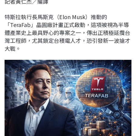
記者黃仁杰／編譯
c
n
r
n
p
e
e
e
k
y
特斯拉執行長馬斯克（
Elon Musk）
推動的
b
a
e
L
「TeraFab」晶圓廠計畫正式啟動，這項被視為半導
o
d
d
i
體產業史上最具野心的專案之一，傳出正積極延攬台
o
s
I
n
灣工程師，尤其鎖定
台積電
人才，恐引發新一波搶才
k
n
k
大戰。