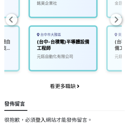
（月薪）
銘昊企業社
金巨弘
台中市大雅區
東北亞
導體自
(台中-台積電)半導體設備
(台積
 技術
工程師
備工程
元鈺自動化有限公司
元鈺自
看更多職缺
發佈留言
很抱歉，必須
登入
網站才能發佈留言。