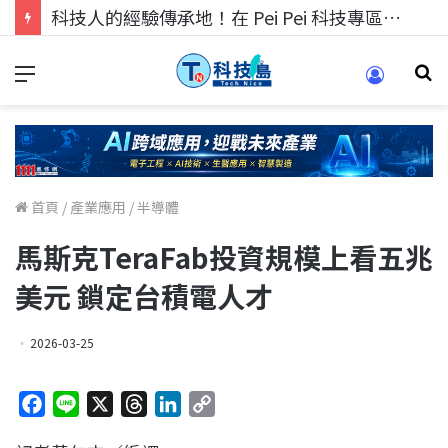
科技人找工作，就到TECH+ 科技專區!
首頁
/
產業應用
/
半導體
馬斯克TeraFab投資規模上看五兆
美元 鎖定台積電人才
2026-03-25
F
L
X
T
L
C
a
i
h
i
o