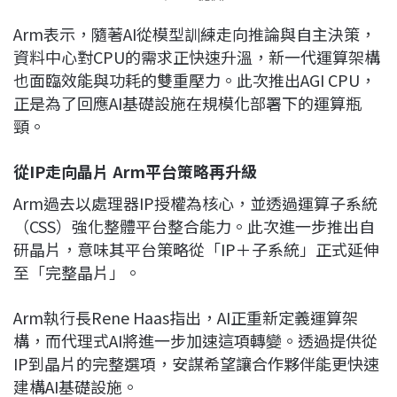
Arm
表示，隨著AI從模型訓練走向推論與自主決策，
資料中心對CPU的需求正快速升溫，新一代運算架構
也面臨效能與功耗的雙重壓力。此次推出AGI CPU，
正是為了回應AI基礎設施在規模化部署下的運算瓶
頸。
從IP走向晶片
Arm
平台策略再升級
Arm
過去以處理器IP授權為核心，並透過運算子系統
（CSS）強化整體平台整合能力。此次進一步推出自
研晶片，意味其平台策略從「IP＋子系統」正式延伸
至「完整晶片」。
Arm
執行長
Rene Haas
指出，AI正重新定義運算架
構，而代理式AI將進一步加速這項轉變。透過提供從
IP到晶片的完整選項，安謀希望讓合作夥伴能更快速
建構AI基礎設施。