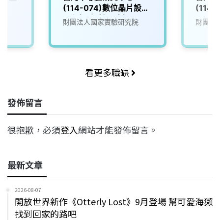
(114-074)數位晶片設計
(114
工程師_設計服務組
(So
司
財團法人國家實驗研究院
財團法
務組
看更多職缺
發佈留言
很抱歉，必須
登入
網站才能發佈留言。
最新文章
2026-08-07
開放世界新作《Otterly Lost》9月登場 幫可愛海獺
找到回家的路吧