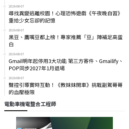
2026-08-07
尋找異變逃離校園！心理恐怖遊戲《午夜晚自習》
重拾少女忘卻的記憶
2026-08-07
黑豆、鷹嘴豆都上榜！專家推薦「豆」陣補足高蛋
白
2026-08-07
Gmail明年起停用3大功能 第三方寄件、Gmailify、
POP同步2027年1月退場
2026-08-07
聲控引導實時互動！《教妹妹開車》挑戰副駕哥哥
的血壓極限
電動車機電整合工程師