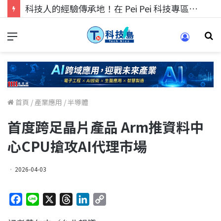
科技人的經驗傳承地！在 Pei Pei 科技專區，與學弟妹交流最硬核的技術
首頁
/
產業應用
/
半導體
首度跨足晶片產品 Arm推資料中
心CPU搶攻AI代理市場
2026-04-03
F
L
X
T
L
C
a
i
h
i
o