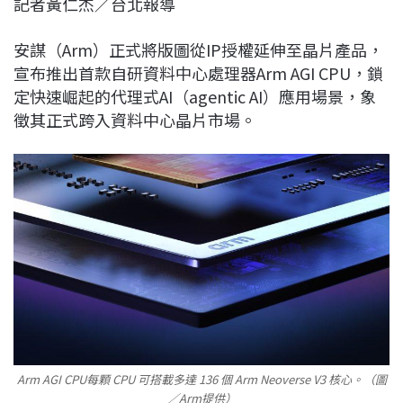
記者黃仁杰／台北報導
c
n
r
n
p
e
e
e
k
y
安謀（Arm）
正式將版圖從IP授權延伸至晶片產品，
b
a
e
L
宣布推出首款自研資料中心處理器Arm AGI CPU，鎖
o
d
d
i
定快速崛起的代理式AI（agentic AI）應用場景，象
o
s
I
n
徵其正式跨入資料中心晶片市場。
k
n
k
Arm AGI CPU每顆 CPU 可搭載多達 136 個 Arm Neoverse V3 核心。（圖
／Arm提供）