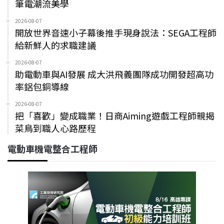
筆電潮流美學
2026-08-07
開放世界音速小子幕後推手現身說法：SEGA工程師
給新鮮人的求職建議
2026-08-07
助電動車與AI發展 成大洪飛義團隊成功開發超高功
率鋁包銅導線
2026-08-07
把「喜歡」變成職業！日商Aiming遊戲工程師親揭
菜鳥到職人心路歷程
電動車機電整合工程師