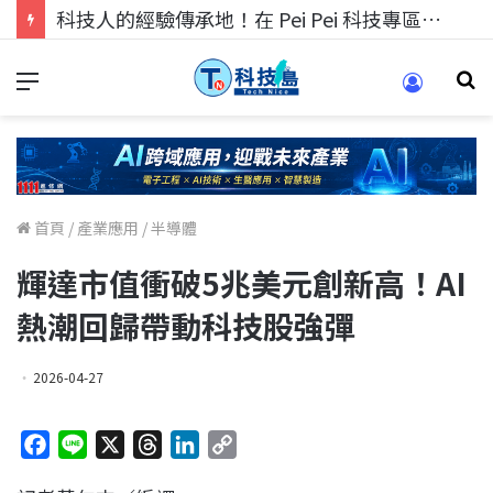
科技人的經驗傳承地！在 Pei Pei 科技專區，與學弟妹交流最硬核的技術
首頁
/
產業應用
/
半導體
輝達市值衝破5兆美元創新高！AI
熱潮回歸帶動科技股強彈
2026-04-27
F
L
X
T
L
C
a
i
h
i
o