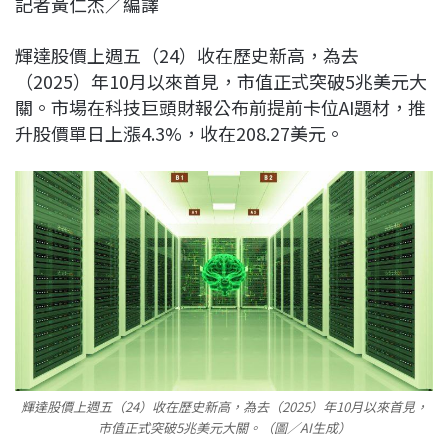
記者黃仁杰／編譯
c
n
r
n
p
e
e
e
k
y
輝達股價上週五（24）收在歷史新高，為去
b
a
e
L
（2025）年10月以來首見，市值正式突破5兆美元大
o
d
d
i
關。市場在科技巨頭財報公布前提前卡位AI題材，推
o
s
I
n
升股價單日上漲4.3%，收在208.27美元。
k
n
k
輝達股價上週五（24）收在歷史新高，為去（2025）年10月以來首見，
市值正式突破5兆美元大關。（圖／AI生成）