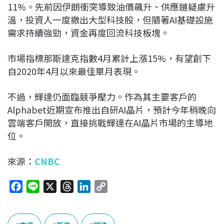
11%。先前因伊朗衝突導致油價飆升、供應鏈疑慮升
溫，投資人一度撤出大型科技股，但隨著AI基礎設施
需求持續強勁，資金再度回流科技板塊。
市場指標那斯達克指數4月累計上漲15%，有望創下
自2020年4月以來最佳單月表現。
不過，輝達仍面臨競爭壓力。作為其主要客戶的
Alphabet
近期宣布推出自研AI晶片，預計今年稍晚向
雲端客戶開放，直接挑戰輝達在AI晶片市場的主導地
位。
來源：
CNBC
F
L
X
T
L
C
a
i
h
i
o
c
n
r
n
p