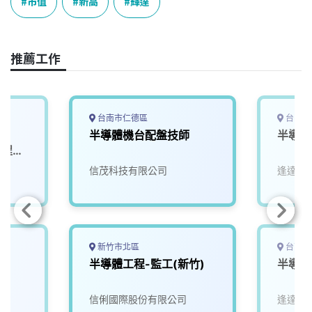
e
e
e
k
y
市值
新高
輝達
b
a
e
L
o
d
d
i
o
s
I
n
推薦工作
k
n
k
台南市仁德區
台中市
-
半導體機台配盤技師
半導體
製程工
院
信茂科技有限公司
逢達能
新竹市北區
台南市
師
半導體工程-監工(新竹)
半導體
信俐國際股份有限公司
逢達能