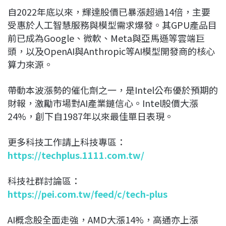
自2022年底以來，輝達股價已暴漲超過14倍，主要
受惠於人工智慧服務與模型需求爆發。其GPU產品目
前已成為
Google
、微軟、
Meta
與亞馬遜等雲端巨
頭，以及
OpenAI
與
Anthropic
等AI模型開發商的核心
算力來源。
帶動本波漲勢的催化劑之一，是
Intel
公布優於預期的
財報，激勵市場對AI產業鏈信心。Intel股價大漲
24%，創下自1987年以來最佳單日表現。
更多科技工作請上科技專區：
https://techplus.1111.com.tw/
科技社群討論區：
https://pei.com.tw/feed/c/tech-plus
AI概念股全面走強，
AMD
大漲14%，高通亦上漲