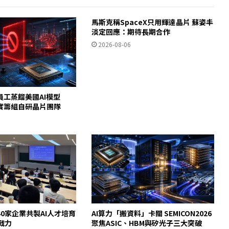
馬斯克稱SpaceX只用輝達晶片 蘇姿丰
淡定回應：期待長期合作
2026-08-06
員工蒸餾美國AI模型
c證實籌組自研晶片團隊
0家企業共製AI人才培育
AI算力「搬資料」卡關 SEMICON2026
即戰力
聚焦ASIC、HBM與矽光子三大突破