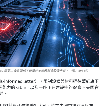
中國第二大晶圓代工廠華虹半導體部分設備出貨。（圖／AI生成）
nformed letter），限制設備與材料運往華虹旗下
程能力的Fab 6，以及一座正在建設中的8A廠。美國官
片。
用材料
與
科磊
等美系大廠，皆在中國市場有高度布