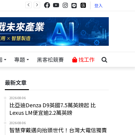
登入
園
專題
黑客松競賽
找工作
最新文章
2026-08-06
比亞迪Denza D9英國7.5萬英鎊起 比
Lexus LM便宜逾2.2萬英鎊
2026-08-06
智慧穿戴邁向抬頭世代！台灣大電信獨賣