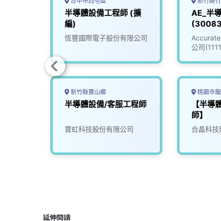
台中市西屯區
新竹縣竹
師
半導體設備工程師 (擴
AE_半
編)
(30083
司
恆豐國際電子股份有限公司
Accur
公司(111
新竹縣寶山鄉
桃園市龍
師
半導體設備/客服工程師
【半導
師】
司
寶虹科技股份有限公司
合晶科技
延伸閱讀