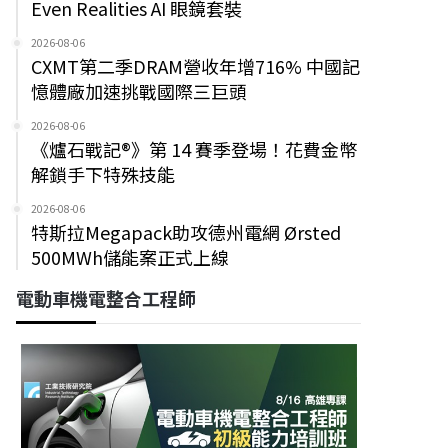
Even Realities AI 眼鏡套裝
2026-08-06
CXMT第二季DRAM營收年增716% 中國記
憶體廠加速挑戰國際三巨頭
2026-08-06
《爐石戰記®》第 14 賽季登場！花費金幣
解鎖手下特殊技能
2026-08-06
特斯拉Megapack助攻德州電網 Ørsted
500MWh儲能案正式上線
電動車機電整合工程師