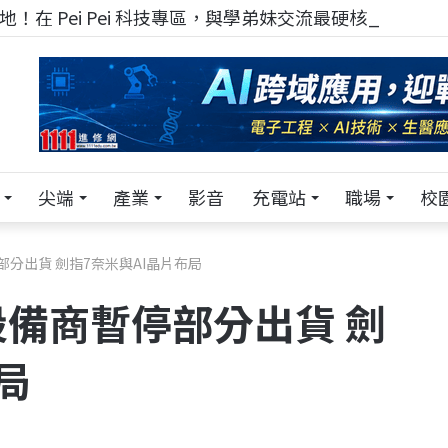
！在 Pei Pei 科技專區，與學弟妹交流最硬核的技術
尖端
產業
影音
充電站
職場
校
分出貨 劍指7奈米與AI晶片布局
備商暫停部分出貨 劍
局