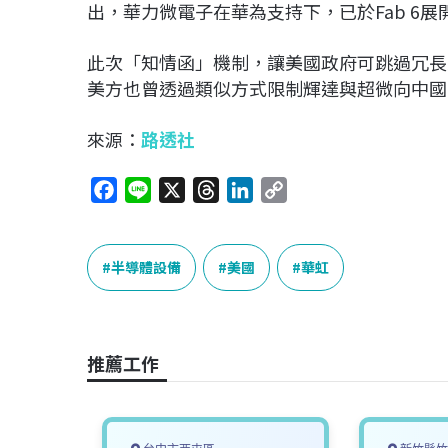
出，華力微電子在華為支持下，已於Fab 6展
此次「知情函」機制，讓美國政府可跳過冗長
美方也曾透過類似方式限制
輝達
與
超微
向中國
來源：
路透社
F
L
X
T
L
C
a
i
h
i
o
c
n
r
n
p
e
e
e
k
y
半導體設備
美國
華虹
b
a
e
L
o
d
d
i
o
s
I
n
推薦工作
k
n
k