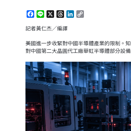
F
L
X
T
L
C
a
i
h
i
o
記者黃仁杰／編譯
c
n
r
n
p
e
e
e
k
y
美國進一步收緊對中國半導體產業的限制。知
b
a
e
L
對中國第二大晶圓代工廠
華虹半導體
部分設備
o
d
d
i
o
s
I
n
k
n
k