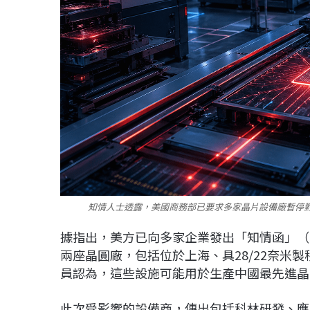
知情人士透露，美國商務部已要求多家晶片設備廠暫停對
據指出，美方已向多家企業發出「知情函」（is-i
兩座晶圓廠，包括位於上海、具28/22奈米製
員認為，這些設施可能用於生產中國最先進晶
此次受影響的設備商，傳出包括
科林研發
、
應