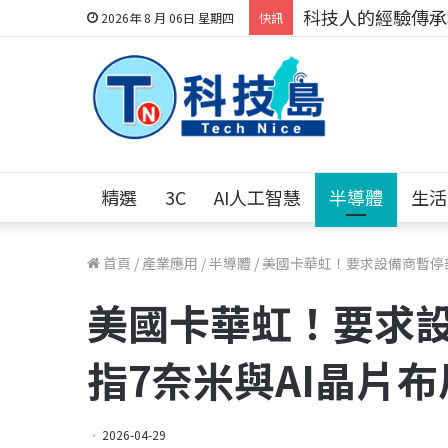
科技人的經驗傳承地
2026年 8 月 06日 星期四
快訊
精選
3C
AI人工智慧
半導體
生活
首頁
/
產業應用
/
半導體
/
美國卡華虹！要求設備商暫停部
美國卡華虹！要求設
指7奈米與AI晶片布
2026-04-29