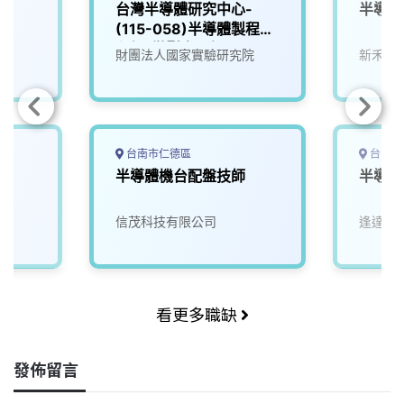
師
台灣半導體研究中心-
半導體
(115-058)半導體製程工
程師_微影光罩組
財團法人國家實驗研究院
新禾應
台南市仁德區
台中市
半導體機台配盤技師
半導體
信茂科技有限公司
逢達能
看更多職缺
發佈留言