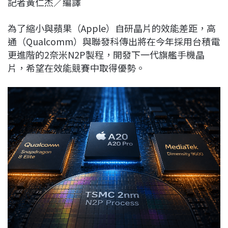
記者黃仁杰／編譯
c
n
r
n
p
e
e
e
k
y
為了縮小與蘋果（Apple）自研晶片的效能差距，高
b
a
e
L
通（Qualcomm）與聯發科傳出將在今年採用台積電
o
d
d
i
更進階的2奈米N2P製程，開發下一代旗艦手機晶
o
s
I
n
片，希望在效能競賽中取得優勢。
k
n
k