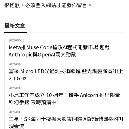
很抱歉，必須
登入
網站才能發佈留言。
最新文章
2026-08-06
Meta推Muse Code搶攻AI程式開發市場 迎戰
Anthropic與OpenAI兩大勁敵
2026-08-06
富采 Micro LED光通訊技術躍進 藍光調變頻寬衝上
2.1 GHz
2026-08-06
小島工作室成立 10 週年！攜手 Anicorn 推出限量
科幻手錶 限時預購中
2026-08-06
三星、SK海力士擬擴大股東回饋 AI記憶體熱潮推升
現金流