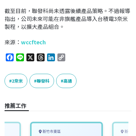
截至目前，聯發科尚未透露後續產品策略。不過報導
指出，公司未來可能在非旗艦產品導入台積電3奈米
製程，以擴大產品組合。
來源：
wccftech
F
L
X
T
L
C
a
i
h
i
o
c
n
r
n
p
e
e
e
k
y
2奈米
聯發科
高通
b
a
e
L
o
d
d
i
o
s
I
n
推薦工作
k
n
k
新竹市東區
新竹縣