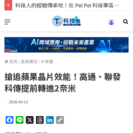
科技人的經驗傳承地！在 Pei Pei 科技專區，與學弟妹交流最硬核的技術
首頁
/
產業應用
/
半導體
搶追蘋果晶片效能！高通、聯發
科傳提前轉進2奈米
2026-05-12
F
L
X
T
L
C
a
i
h
i
o