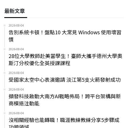
最新文章
2026-08-04
告別系統卡頓！盤點10 大常見 Windows 使用壞習
慣
2026-08-04
28位大學教師赴美當學生！臺師大攜手德州大學奧
斯汀分校優化全英授課課程
2026-08-04
受國家太空中心表演邀請 淡江第5支火箭發射成功
2026-08-04
擷發科技啟動大南方AI戰略佈局！跨平台架構與新
商模挹注動能
2026-08-04
沒相關經驗也能轉職！職涯教練教練分享5步驟成
功跨領域