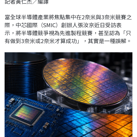
記者黃仁杰／編譯
c
n
r
n
p
e
e
e
k
y
當全球半導體產業將焦點集中在2奈米與3奈米競賽之
b
a
e
L
際，中芯國際（SMIC）創辦人張汝京近日受訪表
o
d
d
i
示，將半導體競爭視為先進製程競賽，甚至認為「只
o
s
I
n
有做到3奈米或2奈米才算成功」，其實是一種誤解。
k
n
k