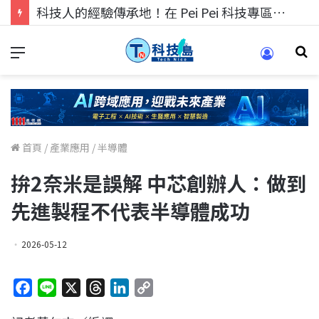
科技人的經驗傳承地！在 Pei Pei 科技專區，與學弟妹交流最硬核的技術
首頁
/
產業應用
/
半導體
拚2奈米是誤解 中芯創辦人：做到
先進製程不代表半導體成功
2026-05-12
F
L
X
T
L
C
a
i
h
i
o