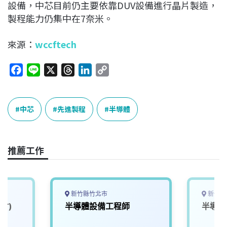
設備，中芯目前仍主要依靠DUV設備進行晶片製造，
製程能力仍集中在7奈米。
來源：
wccftech
F
L
X
T
L
C
a
i
h
i
o
c
n
r
n
p
e
e
e
k
y
中芯
先進製程
半導體
b
a
e
L
o
d
d
i
o
s
I
n
推薦工作
k
n
k
新竹縣竹北市
新竹縣
竹)
半導體設備工程師
半導體