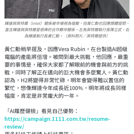
輝達與英特爾（Intel）關係被市場視為宿敵，但黃仁勳也回應媒體提問，
直言輝達與英特爾是很棒的合作夥伴關係。左為英特爾執行長陳立武，右
為輝達執行長黃仁勳。（資料照片／英特爾提供）
黃仁勳稍早提及，因應Vera Rubin，在台製造AI超級
電腦的產能將倍增。被問到最大挑戰，他回應，最重
要的事情是，確保大家都了解眼前的機會與前方的挑
戰，同時了解正在邁向的巨大機會多麼驚人。黃仁勳
認為，H2將變得非常忙碌，明年會變得難以置信的
繁忙，想像輝達今年成長近100%，明年將成長同樣
幅度，肯定是非常龐大的一年。
「AI履歷健檢」看見自己優勢：
https://campaign.1111.com.tw/resume-
review/