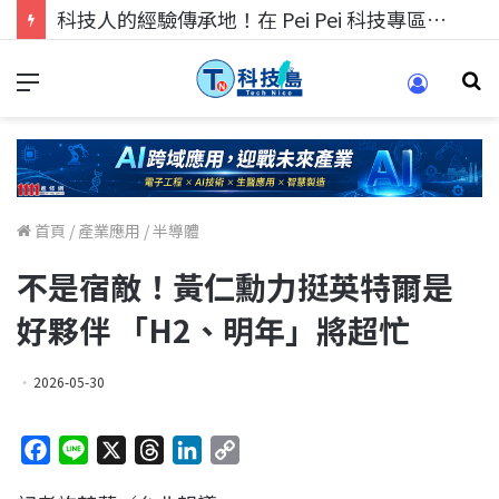
科技人找工作，就到TECH+ 科技專區!
首頁
/
產業應用
/
半導體
不是宿敵！黃仁勳力挺英特爾是
好夥伴 「H2、明年」將超忙
2026-05-30
F
L
X
T
L
C
a
i
h
i
o