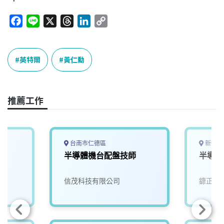
F
L
X
T
L
C
a
i
h
i
o
c
n
r
n
p
e
e
e
k
y
英特爾
黃仁勳
b
a
e
L
o
d
d
i
o
s
I
n
推薦工作
k
n
k
台南市仁德區
新竹縣
半導體機台配盤技師
半導體
信茂科技有限公司
鏮正實