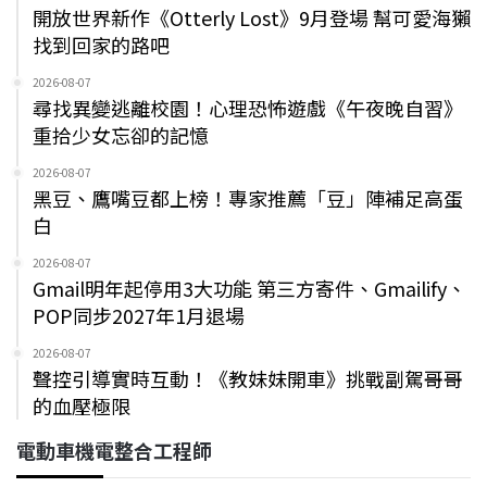
開放世界新作《Otterly Lost》9月登場 幫可愛海獺
找到回家的路吧
2026-08-07
尋找異變逃離校園！心理恐怖遊戲《午夜晚自習》
重拾少女忘卻的記憶
2026-08-07
黑豆、鷹嘴豆都上榜！專家推薦「豆」陣補足高蛋
白
2026-08-07
Gmail明年起停用3大功能 第三方寄件、Gmailify、
POP同步2027年1月退場
2026-08-07
聲控引導實時互動！《教妹妹開車》挑戰副駕哥哥
的血壓極限
電動車機電整合工程師