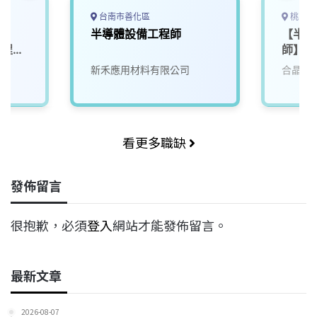
台南市善化區
桃園市
-
半導體設備工程師
【半導
製程工
師】
院
新禾應用材料有限公司
合晶科
看更多職缺
發佈留言
很抱歉，必須
登入
網站才能發佈留言。
最新文章
2026-08-07