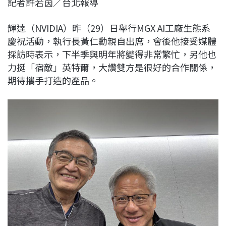
記者許若茵／台北報導
c
n
r
n
p
e
e
e
k
y
輝達（NVIDIA）昨（29）日舉行MGX AI工廠生態系
b
a
e
L
慶祝活動，執行長黃仁勳親自出席，會後他接受媒體
o
d
d
i
採訪時表示，下半季與明年將變得非常繁忙，另他也
o
s
I
n
力挺「宿敵」英特爾，大讚雙方是很好的合作關係，
k
n
k
期待攜手打造的產品。