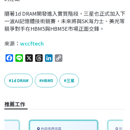
隨著1d DRAM開發進入實質階段，三星也正式加入下
一波AI記憶體技術競賽，未來將與SK海力士、美光等
競爭對手在HBM5與HBM5E市場正面交鋒。
來源：
wccftech
F
L
X
T
L
C
a
i
h
i
o
c
n
r
n
p
e
e
e
k
y
1d DRAM
HBM5
三星
b
a
e
L
o
d
d
i
o
s
I
n
推薦工作
k
n
k
台中市西屯區
新竹縣