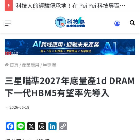
科技人的經驗傳承地！在 Pei Pei 科技專區，與學弟妹交流最硬核的技術
首頁
/
產業應用
/
半導體
三星瞄準2027年底量產1d DRAM
下一代HBM5有望率先導入
2026-06-18
F
L
X
T
L
C
a
i
h
i
o