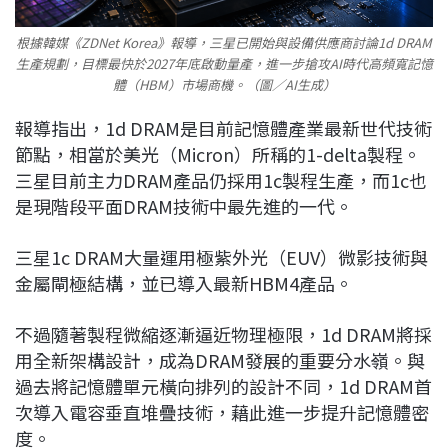
根據韓媒《ZDNet Korea》報導，三星已開始與設備供應商討論1d DRAM
生產規劃，目標最快於2027年底啟動量產，進一步搶攻AI時代高頻寬記憶
體（HBM）市場商機。（圖／AI生成）
報導指出，1d DRAM是目前記憶體產業最新世代技術
節點，相當於美光（Micron）所稱的1-delta製程。
三星目前主力DRAM產品仍採用1c製程生產，而1c也
是現階段平面DRAM技術中最先進的一代。
三星1c DRAM大量運用極紫外光（EUV）微影技術與
金屬閘極結構，並已導入最新HBM4產品。
不過隨著製程微縮逐漸逼近物理極限，1d DRAM將採
用全新架構設計，成為DRAM發展的重要分水嶺。與
過去將記憶體單元橫向排列的設計不同，1d DRAM首
次導入電容垂直堆疊技術，藉此進一步提升記憶體密
度。