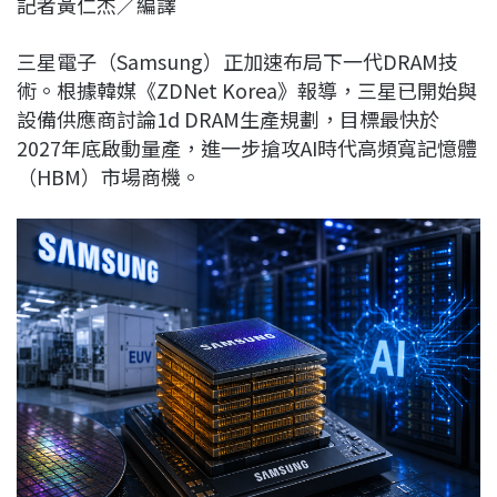
記者黃仁杰／編譯
c
n
r
n
p
e
e
e
k
y
三星電子（Samsung）正加速布局下一代DRAM技
b
a
e
L
術。根據韓媒《ZDNet Korea》報導，三星已開始與
o
d
d
i
設備供應商討論1d DRAM生產規劃，目標最快於
o
s
I
n
2027年底啟動量產，進一步搶攻AI時代高頻寬記憶體
k
n
k
（HBM）市場商機。