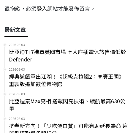
很抱歉，必須
登入
網站才能發佈留言。
最新文章
2026-08-03
比亞迪Ti 7進軍英國市場 七人座插電休旅售價低於
Defender
2026-08-03
經典遊戲重出江湖！《超級克拉鱷2：高寶王國》
重製版追加數位博物館
2026-08-03
比亞迪秦Max亮相 搭載閃充技術、續航最高630公
里
2026-08-03
抗老新方向！「少吃蛋白質」可能有助延長壽命 這