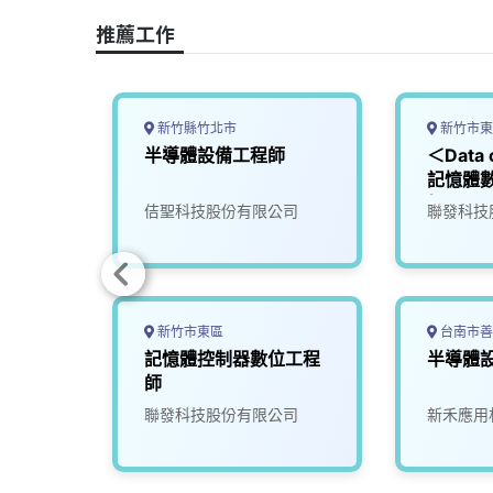
o
s
I
n
推薦工作
k
n
k
新竹縣竹北市
新竹市東
軟體工
半導體設備工程師
＜Data
記憶體數
師
限公司
佶聖科技股份有限公司
聯發科技
新竹市東區
台南市善
程師
記憶體控制器數位工程
半導體
師
司
聯發科技股份有限公司
新禾應用