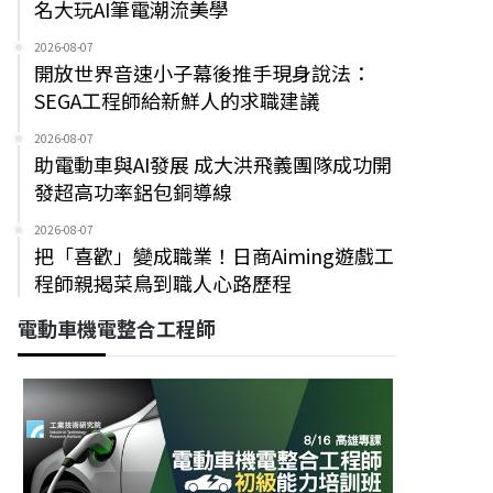
名大玩AI筆電潮流美學
2026-08-07
開放世界音速小子幕後推手現身說法：
SEGA工程師給新鮮人的求職建議
2026-08-07
助電動車與AI發展 成大洪飛義團隊成功開
發超高功率鋁包銅導線
2026-08-07
把「喜歡」變成職業！日商Aiming遊戲工
程師親揭菜鳥到職人心路歷程
電動車機電整合工程師