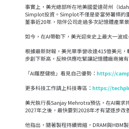
事實上，美光總部所在地美國愛達荷州（Idah
Simplot投資。Simplot不僅是麥當勞
董事近20年，陪伴公司走過多次記憶體產業
如今，在AI帶動下，美光迎來史上最大一波成
根據最新財報，美光單季營收達415億美元，
步創下新高，反映供應吃緊讓記憶體廠商擁有
「AI履歷健檢」看見自己優勢：
https://cam
更多科技工作請上科技專區：
https://techp
美光執行長Sanjay Mehrotra預估，在
2027年之後，最快要到2028年才有望逐步改
他指出，隨著製程持續微縮，DRAM與HB