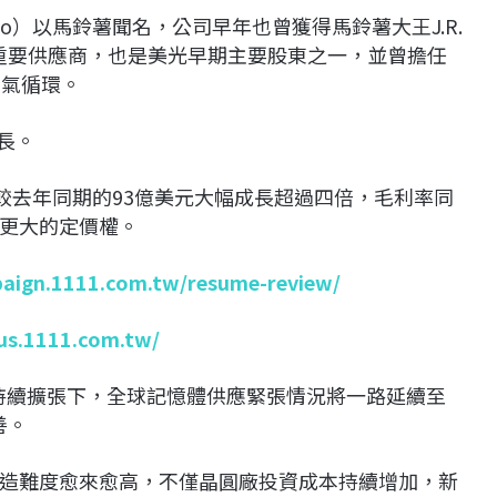
o）以馬鈴薯聞名，公司早年也曾獲得馬鈴薯大王J.R.
薯條的重要供應商，也是美光早期主要股東之一，並曾擔任
景氣循環。
長。
較去年同期的93億美元大幅成長超過四倍，毛利率同
更大的定價權。
paign.1111.com.tw/resume-review/
lus.1111.com.tw/
AI需求持續擴張下，全球記憶體供應緊張情況將一路延續至
善。
M製造難度愈來愈高，不僅晶圓廠投資成本持續增加，新