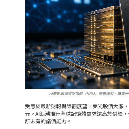
AI帶動高頻寬記憶體（HBM）需求爆發，讓美
受惠於最新財報與樂觀展望，美光股價大漲，市
元。AI浪潮推升全球記憶體需求遠高於供給
所未有的議價能力。