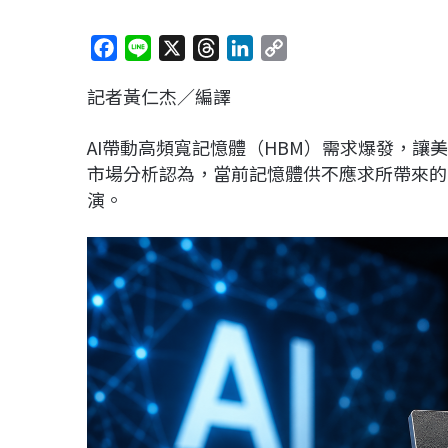
F
L
X
T
L
C
a
i
h
i
o
記者黃仁杰／編譯
c
n
r
n
p
e
e
e
k
y
AI帶動高頻寬記憶體（HBM）需求爆發，
b
a
e
L
市場分析認為，當前記憶體供不應求所帶來的
o
d
d
i
演。
o
s
I
n
k
n
k