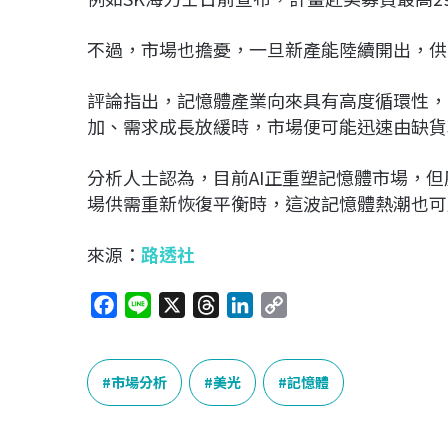
不過，市場也擔憂，一旦新產能陸續開出，供
評論指出，記憶體產業向來具有高度循環性，
加、需求成長放緩時，市場便可能迅速由缺貨
分析人士認為，目前AI正重塑記憶體市場，
場供需重新恢復平衡時，這波記憶體熱潮也可
來源：
路透社
F
L
X
T
L
C
a
i
h
i
o
c
n
r
n
p
e
e
e
k
y
市場分析
美光
記憶體
b
a
e
L
o
d
d
i