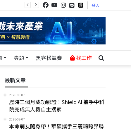
登入
園
專題
黑客松競賽
找工作
最新文章
2026-08-07
歷時三個月成功驗證！Shield AI 攜手中科
院完成無人機自主搜索
2026-08-07
本命萌友隨身帶！華碩攜手三麗鷗跨界聯