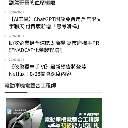
副駕哥哥的血壓極限
2026-08-07
【AI工具】ChatGPT開放免費用戶無限文
字聊天 付費版新增「思考滑桿」
2026-08-07
助攻企業搶全球航太商機 高市府攜手PRI
辦NADCAP化學製程培訓
2026-08-07
《俠盜獵車手 VI》最新預告將登陸
Netflix！8/28揭曉深度內容
電動車機電整合工程師