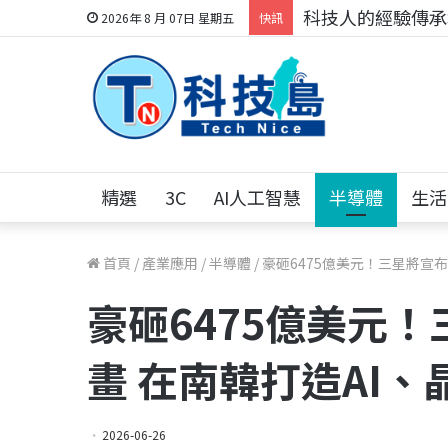
科技人找工作，就到
2026年 8 月 07日 星期五
快訊
精選
3C
AI人工智慧
半導體
生活
首頁
/
產業應用
/
半導體
/
豪砸6475億美元！三星將宣布
豪砸6475億美元
畫 在南韓打造AI、
2026-06-26