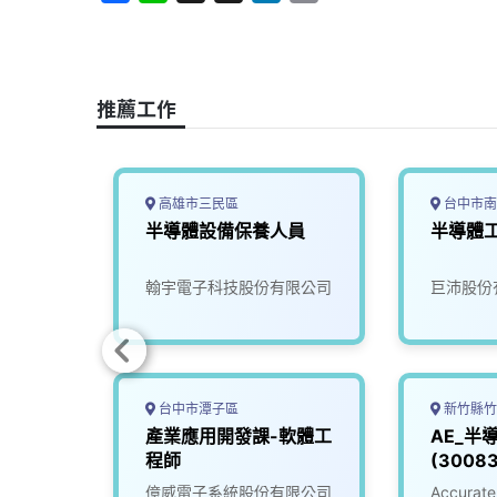
a
i
h
i
o
c
n
r
n
p
e
e
e
k
y
b
a
e
L
推薦工作
o
d
d
i
o
s
I
n
k
n
k
高雄市三民區
台中市南
師
半導體設備保養人員
半導體工
司
翰宇電子科技股份有限公司
巨沛股份
台中市潭子區
新竹縣竹
監工
產業應用開發課-軟體工
AE_半
程師
(30083
司
億威電子系統股份有限公司
Accur