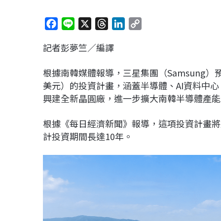
F
L
X
T
L
C
a
i
h
i
o
記者彭夢竺／編譯
c
n
r
n
p
e
e
e
k
y
根據南韓媒體報導，三星集團（Samsung）預
b
a
e
L
美元）的投資計畫，涵蓋半導體、AI資料中心
o
d
d
i
興建全新晶圓廠，進一步擴大南韓半導體產能
o
s
I
n
k
n
k
根據《每日經濟新聞》報導，這項投資計畫將
計投資期間長達10年。