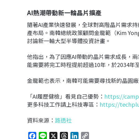
AI熱潮帶動新一輪晶片擴產
隨著AI產業快速發展，全球對高階晶片需求
產布局。南韓總統政策顧問金龍範（Kim Yo
討論新一輪大型半導體投資計畫。
他指出，為了因應AI帶動的晶片需求成長，
能需要將完工時程提前超過10年，於2034年至
金龍範也表示，南韓可能需要尋找新的晶圓廠
「AI履歷健檢」看見自己優勢：
https://camp
更多科技工作請上科技專區：
https://techpl
資料來源：
路透社
F
L
X
T
L
C