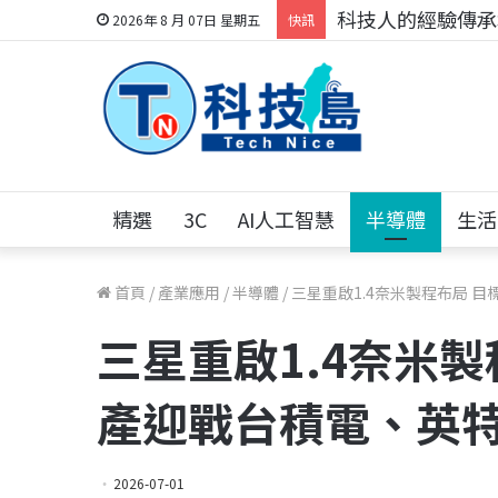
科技人的經驗傳承地
2026年 8 月 07日 星期五
快訊
精選
3C
AI人工智慧
半導體
生活
首頁
/
產業應用
/
半導體
/
三星重啟1.4奈米製程布局 目
三星重啟1.4奈米製
產迎戰台積電、英
2026-07-01