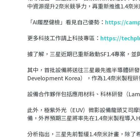
中資源提升2奈米競爭力，再重新推進1.4奈
「AI履歷健檢」看見自己優勢：
https://cam
更多科技工作請上科技專區：
https://techp
據了解，三星近期已重新啟動SF1.4專案，
其中，首批設備將送往三星最先進半導體研發中心NRD-K
Development Korea），作為1.4奈米製
設備合作夥伴包括應用材料、科林研發（Lam R
此外，極紫外光（EUV）微影設備龍頭艾司摩爾（A
備，外界預期三星將率先在1.4奈米製程導入Hi
分析指出，三星先前暫緩1.4奈米計畫，除了