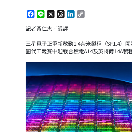
F
L
X
T
L
C
a
i
h
i
o
記者黃仁杰／編譯
c
n
r
n
p
e
e
e
k
y
三星電子正重新啟動1.4奈米製程（SF1.4
b
a
e
L
圓代工競賽中迎戰台積電A14及英特爾14A製
o
d
d
i
o
s
I
n
k
n
k