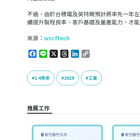
不過，由於台積電及英特爾預計將率先一年左
續提升製程良率、客戶基礎及量產能力，才能
來源：
wccftech
F
L
X
T
L
C
a
i
h
i
o
c
n
r
n
p
e
e
e
k
y
1.4奈米
2029
三星
b
a
e
L
o
d
d
i
o
s
I
n
推薦工作
k
n
k
新竹縣竹北市
新竹縣竹