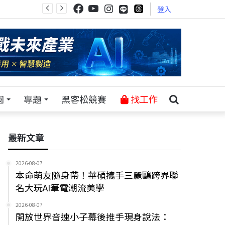
登入
園
專題
黑客松競賽
找工作
最新文章
2026-08-07
本命萌友隨身帶！華碩攜手三麗鷗跨界聯
名大玩AI筆電潮流美學
2026-08-07
開放世界音速小子幕後推手現身說法：