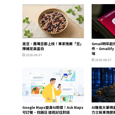
黑豆、鷹嘴豆都上榜！專家推薦「豆」
Gmail明年
陣補足高蛋白
件、Gmailif
場
2026-08-07
2026-08-07
Google Maps變身AI助理！Ask Maps
AI賺進大筆現
可訂餐、找飯店 還能記住對話
力士股東施壓