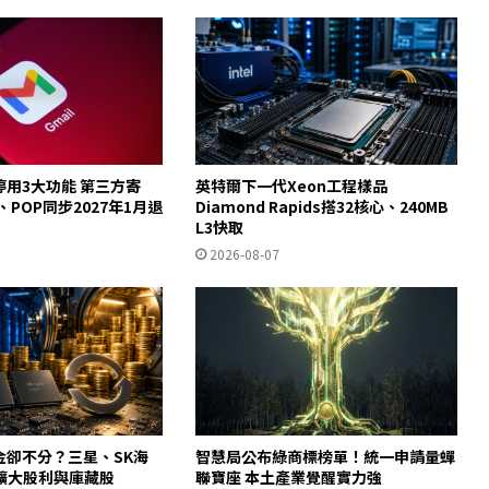
起停用3大功能 第三方寄
英特爾下一代Xeon工程樣品
y、POP同步2027年1月退
Diamond Rapids搭32核心、240MB
L3快取
2026-08-07
金卻不分？三星、SK海
智慧局公布綠商標榜單！統一申請量蟬
擴大股利與庫藏股
聯寶座 本土產業覺醒實力強