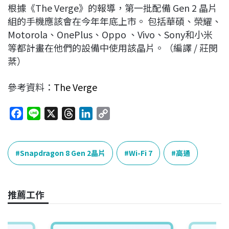
根據《The Verge》的報導，第一批配備 Gen 2 晶片
組的手機應該會在今年年底上市。 包括華碩、榮耀、
Motorola、OnePlus、Oppo 、Vivo、Sony和小米
等都計畫在他們的設備中使用該晶片。（編譯 / 莊閔
棻）
參考資料：
The Verge
F
L
X
T
L
C
a
i
h
i
o
c
n
r
n
p
e
e
e
k
y
Snapdragon 8 Gen 2晶片
Wi-Fi 7
高通
b
a
e
L
o
d
d
i
o
s
I
n
推薦工作
k
n
k