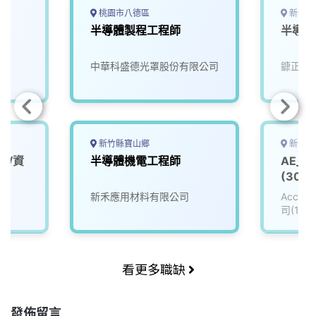
桃園市八德區
新竹縣
半導體製程工程師
半導體
中華科盛德光罩股份有限公司
鏮正實
新竹縣寶山鄉
新竹縣
師/資
半導體機電工程師
AE_
(3008
新禾應用材料有限公司
Accu
司(111
看更多職缺
發佈留言