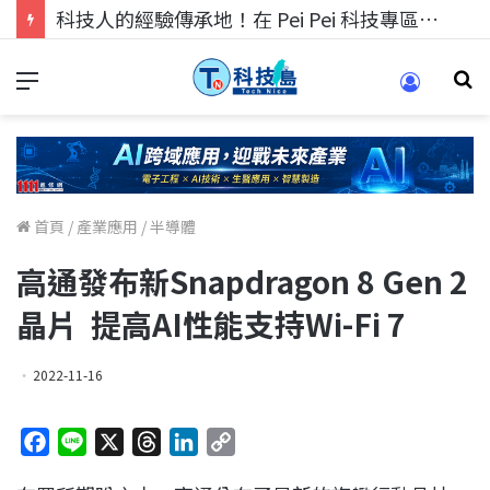
科技人找工作，就到TECH+ 科技專區!
首頁
/
產業應用
/
半導體
高通發布新Snapdragon 8 Gen 2
晶片 提高AI性能支持Wi-Fi 7
2022-11-16
F
L
X
T
L
C
a
i
h
i
o