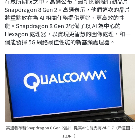
在眾所期盼之中，高通公布了最新的旗艦行動晶片
c
n
r
n
p
Snapdragon 8 Gen 2。高通表示，他們這次的晶片
e
e
e
k
y
將重點放在為 AI 相關任務提供更好、更高效的性
b
a
e
L
能。Snapdragon 8 Gen 2配備了以 AI 為中心的
o
d
d
i
Hexagon 處理器，以實現更智慧的圖像處理，和一
o
s
I
n
個能發揮 5G 網絡最佳性能的新基頻處理器。
k
n
k
高通發布新Snapdragon 8 Gen 2晶片 提高AI性能支持Wi-Fi 7（示意圖：
123RF）