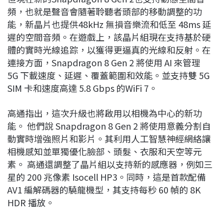
頻，也就是聲音會隨著聆聽者頭部的移動調整的功
能，新晶片也提供48kHz 無損音樂流和低至 48ms 延
遲的空間音頻。在遊戲上，該晶片組現在支持基於硬
體的實時光線追踪，以獲得更逼真的光線和反射。在
連接方面，Snapdragon 8 Gen 2 將使用 AI 來管理
5G 下載速度、延遲、覆蓋範圍和效能。並支持雙 5G
SIM 卡和速度高達 5.8 Gbps 的WiFi 7。
高通指出，這次升級也將啟用以相機為中心的新功
能。 他們說 Snapdragon 8 Gen 2 將使用意義分割自
動實時增強照片和影片。其利用人工智慧神經網絡讓
相機感知並單獨優化臉部、頭髮、衣服和天空等元
素。 高通還調整了晶片組以支持新的感應器，例如三
星的 200 兆像素 Isocell HP3。同時，這是首款配備
AV1 編解碼器的驍龍機型，其支持每秒 60 幀的 8K
HDR 播放。