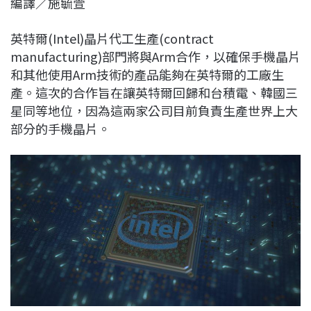
編譯／施毓萱
c
n
r
n
p
e
e
e
k
y
英特爾(Intel)晶片代工生產(contract
b
a
e
L
manufacturing)部門將與Arm合作，以確保手機晶片
o
d
d
i
和其他使用Arm技術的產品能夠在英特爾的工廠生
o
s
I
n
產。這次的合作旨在讓英特爾回歸和台積電、韓國三
k
n
k
星同等地位，因為這兩家公司目前負責生產世界上大
部分的手機晶片。