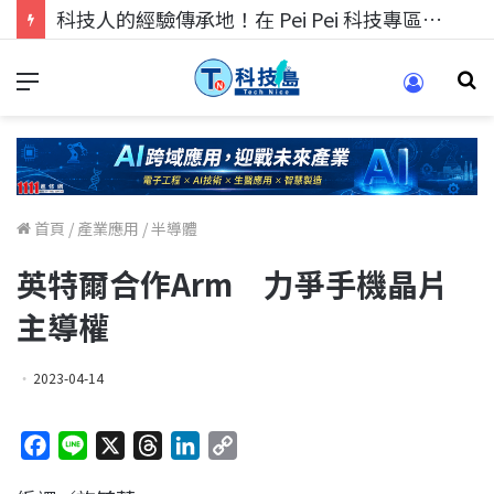
科技人找工作，就到TECH+ 科技專區!
首頁
/
產業應用
/
半導體
英特爾合作Arm 力爭手機晶片
主導權
2023-04-14
F
L
X
T
L
C
a
i
h
i
o