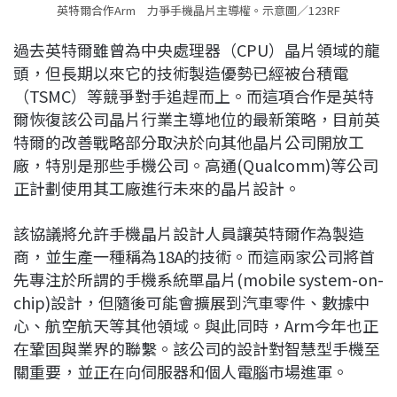
英特爾合作Arm 力爭手機晶片主導權。示意圖／123RF
過去英特爾雖曾為中央處理器（CPU）晶片領域的龍
頭，但長期以來它的技術製造優勢已經被台積電
（TSMC）等競爭對手追趕而上。而這項合作是英特
爾恢復該公司晶片行業主導地位的最新策略，目前英
特爾的改善戰略部分取決於向其他晶片公司開放工
廠，特別是那些手機公司。高通(Qualcomm)等公司
正計劃使用其工廠進行未來的晶片設計。
該協議將允許手機晶片設計人員讓英特爾作為製造
商，並生產一種稱為18A的技術。而這兩家公司將首
先專注於所謂的手機系統單晶片(mobile system-on-
chip)設計，但隨後可能會擴展到汽車零件、數據中
心、航空航天等其他領域。與此同時，Arm今年也正
在鞏固與業界的聯繫。該公司的設計對智慧型手機至
關重要，並正在向伺服器和個人電腦市場進軍。