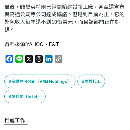
最後，雖然英特爾已經開始建設新工廠，甚至還宣布
與高通公司等公司達成協議。但是到目前為止，它的
外包收入每年還不到10億美元，而且該部門正在虧
損。
資料來源:
YAHOO
、
E&T
F
L
X
T
L
C
a
i
h
i
o
c
n
r
n
p
e
e
e
k
y
安謀控股公司（ARM Holdings）
晶片代工
b
a
e
L
o
d
d
i
英特爾（Intel）
o
s
I
n
k
n
k
推薦工作