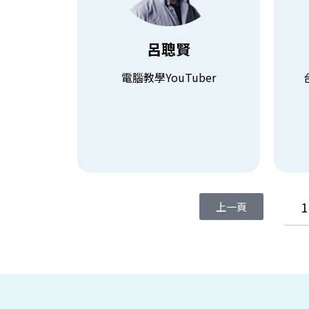
電腦教學YouTuber
108年教育部-師鐸獎
台
聰賢老師的電腦影音教學
台灣
呂聰賢
電腦書籍著作共120本書
電腦教學YouTuber
查看課程
上一頁