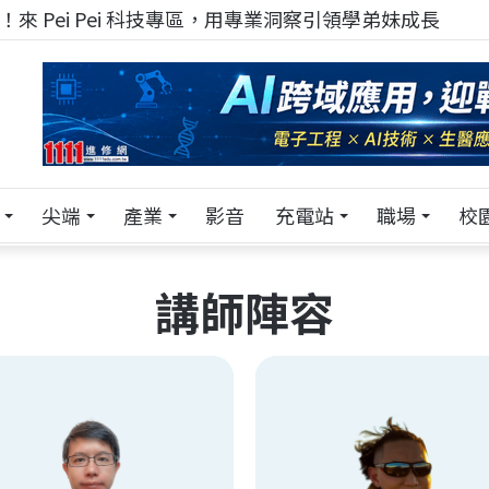
來 Pei Pei 科技專區，用專業洞察引領學弟妹成長
尖端
產業
影音
充電站
職場
校
講師陣容
Andy Stone
張凱鑫
《Evolution Unleashe