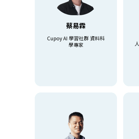
Cupoy AI 學習社群 資料科學專家
全民瘋AI系列發起人
擁有帶領超過二十個業界AI專案經
曾任
驗，其領域包含智慧製造、醫療、
科技
蔡易霖
交通、服務等。樂於技術研究，也
法制
有經營自媒體分享技術實作與教
IT
Cupoy AI 學習社群 資料科
學。
學專家
查看課程
呂聰賢
東海