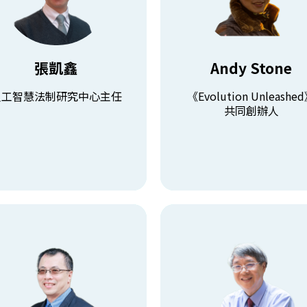
創辦人
東海大學法律學院助理教授
曾擔任著名外商零售公司管
人工智慧法制研究中心主任
務，帶領台灣團隊成為集團
法官10年，後轉投教職，從事
表現最亮眼的國家。
法(醫藥醫材與AI與數位科技
作為顧問，曾服務過各種海
張凱鑫
Andy Stone
)之研究，同時從事醫藥醫材與
業，深入理解企業營運的個
新創產業法遵與法務業務輔導。
協助他們有效創建系統化管
人工智慧法制研究中心主任
《Evolution Unleashe
式，為企業帶來更高效的運
共同創辦人
查看課程
查看課程
楊朝棟
廖弘源
大學資訊工程學系 終身特聘教