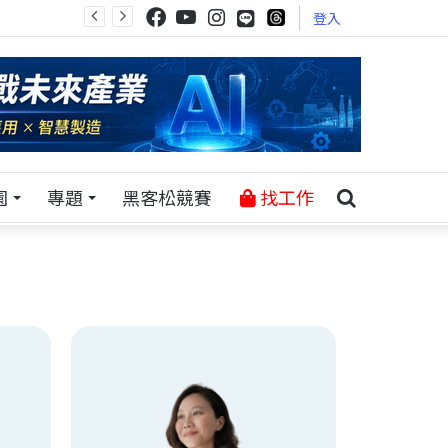
登入
園
專題
黑客松競賽
找工作
牧羊妮
d》共同
曾為迪卡儂電商共同創辦人、也擔