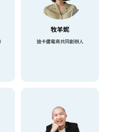
任跨國獨角獸Insider數位顧問，
理職
為眾多一線品牌，例如台新銀行、
亞太區
Pizza Hut、adidas、白蘭氏…
等，運用AI工具，並提供數位成長
外企
牧羊妮
建議。 著有《Notion人生管理
層面，
術》，為2022 博客來百大暢銷排
理模
行書籍
d》
迪卡儂電商共同創辦人
營方式
查看課程
陳坤平