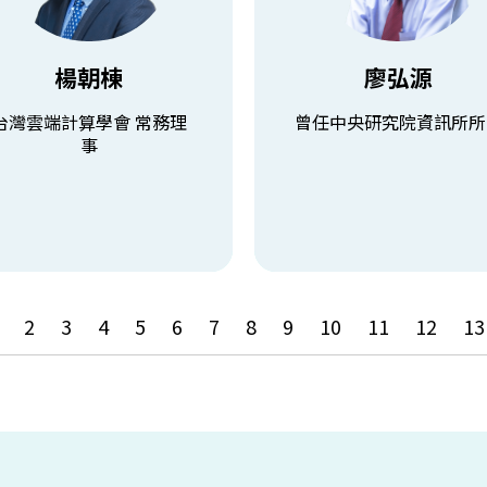
授兼圖資長
美國西北大學電機博士
灣雲端計算學會 常務理事
曾任中央研究院資訊所所
臺中軟體園區發展產學訓聯盟
榮獲 國科會傑出研究員等多
楊朝棟
廖弘源
常務理事
查看課程
台灣雲端計算學會 常務理
曾任中央研究院資訊所所
查看課程
事
1
2
3
4
5
6
7
8
9
10
11
12
13