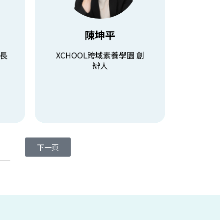
1111人力銀行職涯發展顧問
長
XCHOOL跨域素養學園 創辦人
項獎項
知名108課綱.學習歷程講師
陳坤平
查看課程
長
XCHOOL跨域素養學園 創
辦人
下一頁