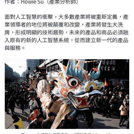
作者：Howie Su（產業分析師）
c
n
r
n
p
e
e
e
k
y
面對人工智慧的衝擊，大多數產業將被重新定義，產
b
a
e
L
業領導者的地位將被顛覆和改變，產業將發生大洗
o
d
d
i
牌，形成明顯的技術趨勢，未來的產品和商品必須融
o
s
I
n
入原有的新的人工智慧系統，從而建立新一代的產品
k
n
k
與服務。