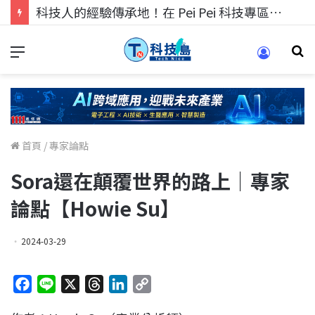
科技人的經驗傳承地！在 Pei Pei 科技專區，與學弟妹交流最硬核的技術
首頁
/
專家論點
Sora還在顛覆世界的路上｜專家
論點【Howie Su】
2024-03-29
F
L
X
T
L
C
a
i
h
i
o