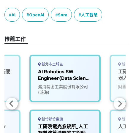
c
n
r
n
p
e
e
e
k
y
AI
OpenAI
Sora
人工智慧
b
a
e
L
o
d
d
i
o
s
I
n
推薦工作
k
n
k
新北市土城區
新竹縣
機板硬
AI Robotics SW
工研院
D)
Engineer(Data Science
器人大腦
& AI Team)
(A00
鴻海精密工業股份有限公司
財團法
(鴻海)
新竹縣竹東鎮
新竹市
eer
工研院電光系統所_人工
人工智