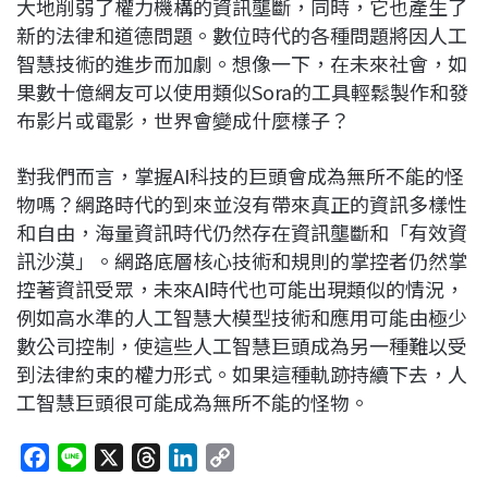
大地削弱了權力機構的資訊壟斷，同時，它也產生了
新的法律和道德問題。數位時代的各種問題將因人工
智慧技術的進步而加劇。想像一下，在未來社會，如
果數十億網友可以使用類似Sora的工具輕鬆製作和發
布影片或電影，世界會變成什麼樣子？
對我們而言，掌握AI科技的巨頭會成為無所不能的怪
物嗎？網路時代的到來並沒有帶來真正的資訊多樣性
和自由，海量資訊時代仍然存在資訊壟斷和「有效資
訊沙漠」。網路底層核心技術和規則的掌控者仍然掌
控著資訊受眾，未來AI時代也可能出現類似的情況，
例如高水準的人工智慧大模型技術和應用可能由極少
數公司控制，使這些人工智慧巨頭成為另一種難以受
到法律約束的權力形式。如果這種軌跡持續下去，人
工智慧巨頭很可能成為無所不能的怪物。
F
L
X
T
L
C
a
i
h
i
o