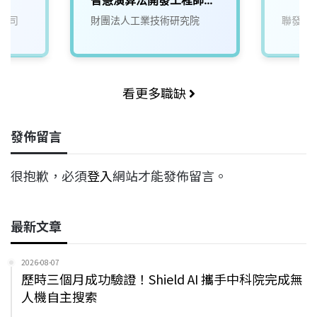
I
智慧演算法開發工程師
(T200/T300/T400/T5
公司
財團法人工業技術研究院
聯發科
00/大語言模型、自駕模
擬)
看更多職缺
發佈留言
很抱歉，必須
登入
網站才能發佈留言。
最新文章
2026-08-07
歷時三個月成功驗證！Shield AI 攜手中科院完成無
人機自主搜索