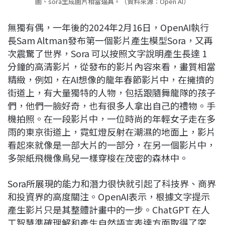
圖、sora生成圖片相當逼真。（資料來源：Open AI）
無獨有偶，一年後的2024年2月16日，OpenAI執行
長Sam Altman發布第一個影片產生模型Sora，又再
次震驚了世界，Sora 可以按照文字說明產生長達 1
分鐘的高清影片，從發布的影片內容來看，畫質相當
精緻，例如，在AI想像的龍年春節影片中，在擁擠的
街道上，有大量獨特的人物，包括跟隨舞龍隊的孩子
們，他們一臉好奇，也有很多人拿出自己的禮物。手
機拍照。在一段影片中，一位時尚的年輕女子走在多
雨的東京街道上，霓虹燈反射在潮濕的地面上，影片
看起來就像是一部大片的一部分，在另一個影片中，
多架紙飛機像鳥兒一樣穿梭在茂密的森林中。
Sora所展現的能力和潛力很快就引起了科技界、商界
和投資界的高度關注。OpenAI表示，根據文字提示
產生影片只是其整體計畫中的一步。ChatGPT 在人
工智慧準確理解和產生自然語言表達方面取得了突