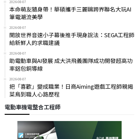
2026-08-07
本命萌友隨身帶！華碩攜手三麗鷗跨界聯名大玩AI
筆電潮流美學
2026-08-07
開放世界音速小子幕後推手現身說法：SEGA工程師
給新鮮人的求職建議
2026-08-07
助電動車與AI發展 成大洪飛義團隊成功開發超高功
率鋁包銅導線
2026-08-07
把「喜歡」變成職業！日商Aiming遊戲工程師親揭
菜鳥到職人心路歷程
電動車機電整合工程師