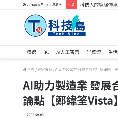
科技人的經驗傳承地
2026年 8 月 06日 星期四
快訊
精選
3C
AI人工智慧
半導體
生活
首頁
/
專家論點
/
AI助力製造業 發展合宜的行銷策略｜專
AI助力製造業 發
論點【鄭緯筌Vista
2024-09-03