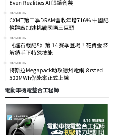
Even Realities AI 眼鏡套裝
2026-08-06
CXMT第二季DRAM營收年增716% 中國記
憶體廠加速挑戰國際三巨頭
2026-08-06
《爐石戰記®》第 14 賽季登場！花費金幣
解鎖手下特殊技能
2026-08-06
特斯拉Megapack助攻德州電網 Ørsted
500MWh儲能案正式上線
電動車機電整合工程師