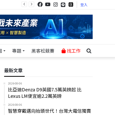
登入
園
專題
黑客松競賽
找工作
最新文章
2026-08-06
比亞迪Denza D9英國7.5萬英鎊起 比
Lexus LM便宜逾2.2萬英鎊
2026-08-06
智慧穿戴邁向抬頭世代！台灣大電信獨賣