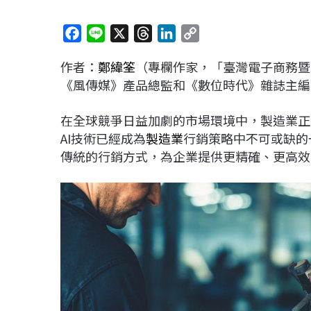
F
L
X
T
L
C
a
i
h
i
o
作者：
鄭緯筌
（專欄作家，「臺灣電子商務暨
c
n
r
n
p
《風傳媒》產品總監和《數位時代》雜誌主編
e
e
e
k
y
b
a
e
L
在全球競爭日益加劇的市場環境中，製造業正
o
d
d
i
AI技術已經成為
製造業
行銷策略中不可或缺的
o
s
I
n
傳統的行銷方式，為企業提供更精確、更高效
k
n
k