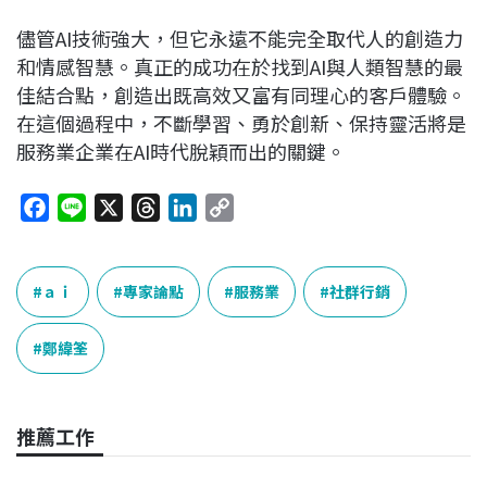
儘管AI技術強大，但它永遠不能完全取代人的創造力
和情感智慧。真正的成功在於找到AI與人類智慧的最
佳結合點，創造出既高效又富有同理心的客戶體驗。
在這個過程中，不斷學習、勇於創新、保持靈活將是
服務業企業在AI時代脫穎而出的關鍵。
F
L
X
T
L
C
a
i
h
i
o
c
n
r
n
p
e
e
e
k
y
ａｉ
專家論點
服務業
社群行銷
b
a
e
L
o
d
d
i
鄭緯筌
o
s
I
n
k
n
k
推薦工作