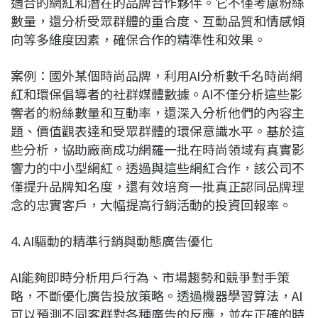
適合的網紅和潛在的品牌合作夥伴。它不僅考慮粉絲
數量，還分析受眾群體的重合度、互動品質和情感傾
向等多維度因素，確保合作的精準性和效果。
案例：國外某個時尚品牌，利用AI分析數千名時尚網
紅和環保倡導者的社群媒體數據。AI不僅分析這些影
響者的粉絲數量和互動率，還深入分析他們的內容主
題、價值觀表達和受眾群體的環保意識水平。基於這
些分析，協助廠商成功網羅一批在時尚領域有真實影
響力的中小型網紅。透過與這些網紅合作，該公司不
僅提升品牌知名度，還有效培育一批真正認同品牌理
念的忠實客戶，大幅提高行銷活動的投資回報率。
4. AI驅動的精準行銷與動態廣告優化
AI能夠即時分析用戶行為、市場趨勢和競爭對手策
略，不斷優化廣告投放策略。透過機器學習算法，AI
可以預測不同客群對各種廣告的反應，並在正確的時