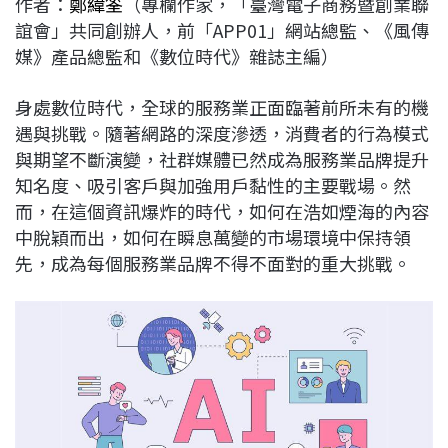
作者：
鄭緯筌
（專欄作家，「臺灣電子商務暨創業聯
c
n
r
n
p
誼會」共同創辦人，前「APP01」網站總監、《風傳
e
e
e
k
y
媒》產品總監和《數位時代》雜誌主編）
b
a
e
L
o
d
d
i
身處數位時代，全球的服務業正面臨著前所未有的機
o
s
I
n
遇與挑戰。隨著網路的深度滲透，消費者的行為模式
k
n
k
與期望不斷演變，社群媒體已然成為服務業品牌提升
知名度、吸引客戶與加強用戶黏性的主要戰場。然
而，在這個資訊爆炸的時代，如何在浩如煙海的內容
中脫穎而出，如何在瞬息萬變的市場環境中保持領
先，成為每個服務業品牌不得不面對的重大挑戰。