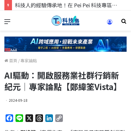
科技人找工作，就到TECH+ 科技專區!
首頁
/
專家論點
AI驅動：開啟服務業社群行銷新
紀元｜專家論點【鄭緯筌Vista】
2024-09-18
F
L
X
T
L
C
a
i
h
i
o