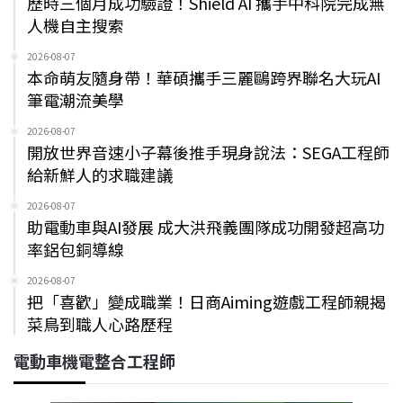
歷時三個月成功驗證！Shield AI 攜手中科院完成無
人機自主搜索
2026-08-07
本命萌友隨身帶！華碩攜手三麗鷗跨界聯名大玩AI
筆電潮流美學
2026-08-07
開放世界音速小子幕後推手現身說法：SEGA工程師
給新鮮人的求職建議
2026-08-07
助電動車與AI發展 成大洪飛義團隊成功開發超高功
率鋁包銅導線
2026-08-07
把「喜歡」變成職業！日商Aiming遊戲工程師親揭
菜鳥到職人心路歷程
電動車機電整合工程師