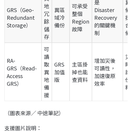
是
異
地
可承受
GRS（Geo-
異區
Disaster
備
冗
整個
Redundant
域冷
Recovery
援
餘
Region
Storage）
備份
的關鍵機
合
儲
故障
制
備
存
可
讀
災
RA-
增加災後
取
GRS
主區掛
時
GRS（Read-
可讀性，
異
加值
掉也能
詢
Access
加速復原
地
版
查資料
份
GRS）
效率
備
料
援
（圖表來源／ 中途筆記）
支援圖片說明：