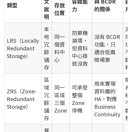
文
容錯能
與 BCDR
建
類型
存放
說
力
的關係
用
位置
明
本
測
防單機
地
同一
沒有 BCDR
環
LRS（Locally
損壞，
冗
個資
功能，只
境
Redundant
但資料
餘
料中
適合低風
不
Storage）
中心掛
儲
心
險場景
鍵
就沒救
存
料
區
關
用來實現
域
同一
可承受
系
ZRS（Zone-
資料層的
冗
區域
整個
統
Redundant
HA，對應
餘
三個
Zone
不
Storage）
Business
儲
Zone
停機
斷
Continuity
存
務
異