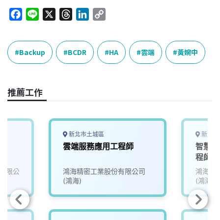
F
L
X
T
L
C
a
i
h
i
o
c
n
r
n
p
e
e
e
k
y
Backup
BCDR
HA
雲端
黃婉中
b
a
e
L
o
d
d
i
o
s
I
n
推薦工作
k
n
k
新北市土城區
新北市
雲端服務應用工程師
智慧醫
程師
有限公
鴻海精密工業股份有限公司
鴻海精
(鴻海)
(鴻海)