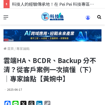
科技人找工作，就到TECH+ 科技專區!
首頁
/
專家論點
雲端HA、BCDR、Backup 分不
清？從客戶案例一次搞懂（下）
｜專家論點【黃婉中】
2025-06-17
F
L
X
T
L
C