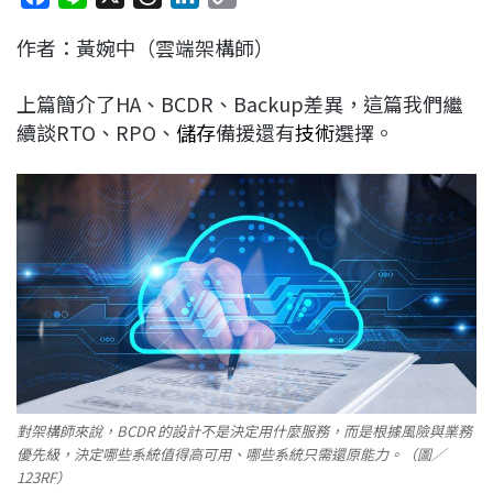
a
i
h
i
o
作者：黃婉中（雲端架構師）
c
n
r
n
p
e
e
e
k
y
上篇簡介了HA、BCDR、Backup差異，這篇我們繼
b
a
e
L
續談RTO、RPO、
儲存
備援還有
技術
選擇。
o
d
d
i
o
s
I
n
k
n
k
對架構師來說，BCDR 的設計不是決定用什麼服務，而是根據風險與業務
優先級，決定哪些系統值得高可用、哪些系統只需還原能力。（圖／
123RF）