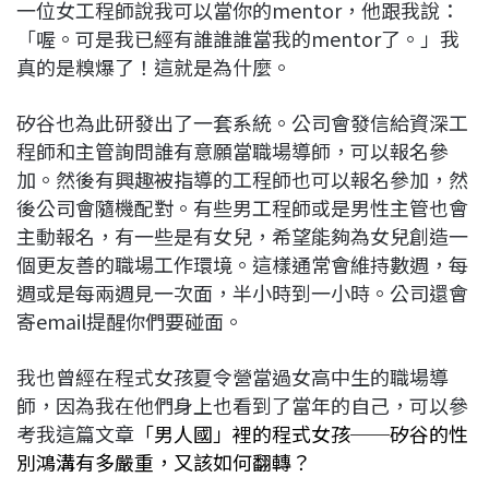
一位女工程師說我可以當你的mentor，他跟我說：
「喔。可是我已經有誰誰誰當我的mentor了。」我
真的是糗爆了！這就是為什麼。
矽谷也為此研發出了一套系統。公司會發信給資深工
程師和主管詢問誰有意願當職場導師，可以報名參
加。然後有興趣被指導的工程師也可以報名參加，然
後公司會隨機配對。有些男工程師或是男性主管也會
主動報名，有一些是有女兒，希望能夠為女兒創造一
個更友善的職場工作環境。這樣通常會維持數週，每
週或是每兩週見一次面，半小時到一小時。公司還會
寄email提醒你們要碰面。
我也曾經在程式女孩夏令營當過女高中生的職場導
師，因為我在他們身上也看到了當年的自己，可以參
考我這篇文章
「男人國」裡的程式女孩──矽谷的性
別鴻溝有多嚴重，又該如何翻轉？