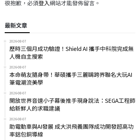
很抱歉，必須
登入
網站才能發佈留言。
最新文章
2026-08-07
歷時三個月成功驗證！Shield AI 攜手中科院完成無
人機自主搜索
2026-08-07
本命萌友隨身帶！華碩攜手三麗鷗跨界聯名大玩AI
筆電潮流美學
2026-08-07
開放世界音速小子幕後推手現身說法：SEGA工程師
給新鮮人的求職建議
2026-08-07
助電動車與AI發展 成大洪飛義團隊成功開發超高功
率鋁包銅導線