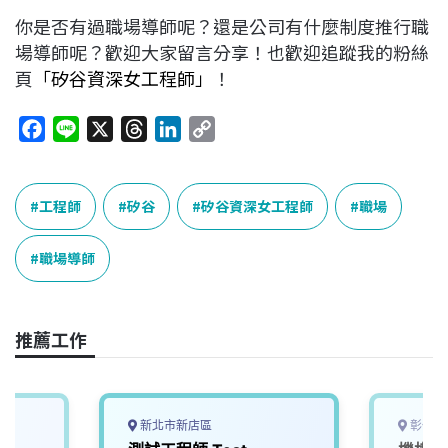
你是否有過職場導師呢？還是公司有什麼制度推行職
場導師呢？歡迎大家留言分享！也歡迎追蹤我的粉絲
頁
「矽谷資深女工程師」
！
F
L
X
T
L
C
a
i
h
i
o
c
n
r
n
p
e
e
e
k
y
工程師
矽谷
矽谷資深女工程師
職場
b
a
e
L
o
d
d
i
職場導師
o
s
I
n
k
n
k
推薦工作
新北市新店區
彰化縣