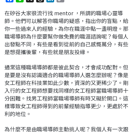
a
i
h
i
o
在矽谷大家很流行找 mentor ，所謂的職場心靈導
c
n
r
n
p
師。他們可以解答你職場的疑惑，指出你的盲點，給
e
e
e
k
y
你一些過來人的經驗，為你在職涯中點一盞明燈。那
b
a
e
L
職場導師為什麼要幫你做免費的職涯諮詢呢？每個人
o
d
d
i
出發點不同，有些是看到從前的自己感慨萬分，有些
o
s
I
n
是想提攜後輩，有些就是朋友投緣。
k
n
k
通常這種職場導師都是彼此契合，才會成功配對。但
是要是沒有認識適合的職場導師人選怎麼辦呢？像是
女工程師在科技業如此少數，資深的又更稀少了。剛
入行的女工程師想要找同樣的女工程師當職場導師十
分困難。找男工程師當職場導師有時又礙於開口。這
樣導致女工程師得到的前輩經驗指導更少，更處於不
利的地位。
為什麼不是由職場導師主動挑人呢？我個人有一次跟