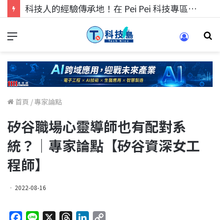
科技人的經驗傳承地！在 Pei Pei 科技專區，與學弟妹交流最硬核的技術
首頁
/
專家論點
矽谷職場心靈導師也有配對系
統？｜專家論點【矽谷資深女工
程師】
2022-08-16
F
L
X
T
L
C