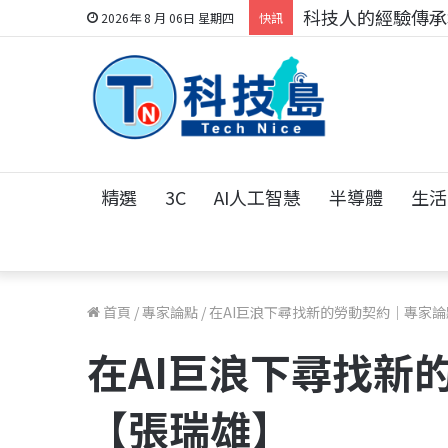
科技人的經驗傳承地
2026年 8 月 06日 星期四
快訊
精選
3C
AI人工智慧
半導體
生活
首頁
/
專家論點
/
在AI巨浪下尋找新的勞動契約｜專家
在AI巨浪下尋找新
【張瑞雄】