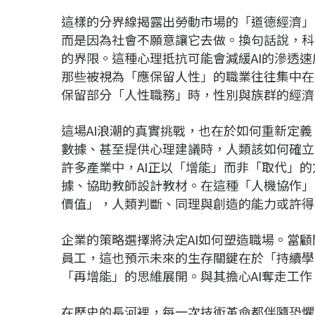
這樣的分界線揭露出勞動市場的「道德經濟」
而是因為社會不願意讓它去做。換句話說，科
的界限。這種心理抵抗可能會減緩AI的滲透
那些被視為「應保留人性」的職業往往集中在
保留部分「人性職務」時，性別與族群的經濟
這場AI浪潮的真實挑戰，也在於如何重新定
數據、甚至提供心理建議時，人類該如何確立
許多產業中，AI正以「增能」而非「取代」
據、協助教師設計教材。在這種「人機協作」
價值」，人類判斷、同理與創造的能力或許得
企業的策略選擇將決定AI如何塑造職場。當顧
員工，這也預示未來的生存關鍵在於「持續學
「再增能」的思維展開。與其擔心AI奪走工作
在歷史的長河裡，每一次技術革命都伴隨恐懼