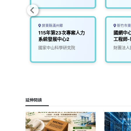
屏東縣滿州鄉
新竹市東
程人員
115年第23次專案人力
國網中
_3)
系統發展中心2
工程師
南(計畫1
究院
國家中山科學研究院
財團法人
延伸閱讀