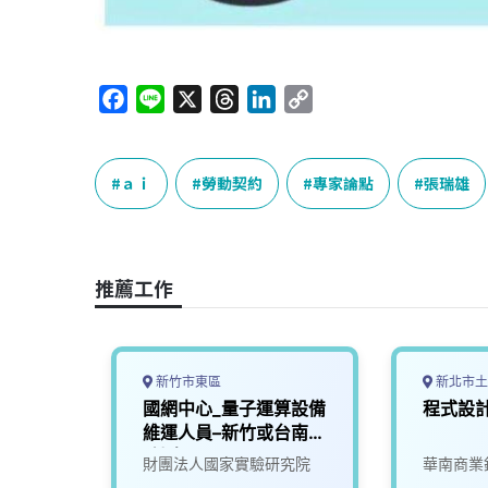
F
L
X
T
L
C
a
i
h
i
o
c
n
r
n
p
e
e
e
k
y
ａｉ
勞動契約
專家論點
張瑞雄
b
a
e
L
o
d
d
i
o
s
I
n
推薦工作
k
n
k
新竹市東區
新北市土
案人力-
國網中心_量子運算設備
程式設
維運人員–新竹或台南
(計畫115_05)
財團法人國家實驗研究院
華南商業