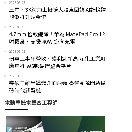
2026-08-06
三星、SK海力士擬擴大股東回饋 AI記憶體
熱潮推升現金流
2026-08-06
4.7mm 極致纖薄！華為 MatePad Pro 12
吋機身、支援 40W 逆向充電
2026-08-06
研華上半年營收、獲利創新高 深化工業AI
應用推IWS軟硬體整合平台
2026-08-06
突破二維半導體介面瓶頸 臺灣團隊開啟後
矽時代新契機
電動車機電整合工程師