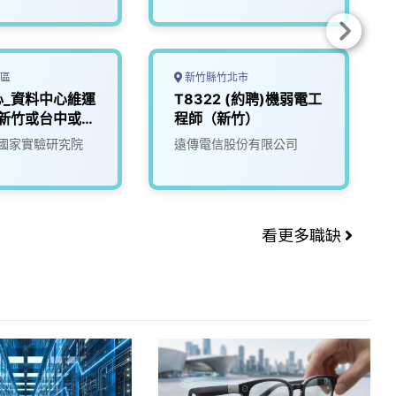
區
新竹縣竹北市
心_資料中心維運
T8322 (約聘)機弱電工
-新竹或台中或台
程師（新竹）
15_06_4)
國家實驗研究院
遠傳電信股份有限公司
看更多職缺