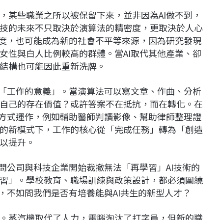
，某些職業之所以被保留下來，並非因為AI做不到，
技的未來不只取決於演算法的精密度，更取決於人心
速度，也可能成為新的社會不平等來源，因為研究發現
女性與白人比例較高的群體。當AI取代其他產業、卻
結構也可能因此重新洗牌。
義「工作的意義」。當演算法可以寫文章、作曲、分析
自己的存在價值？或許答案不在抵抗，而在轉化。在
的方式運作，例如輔助醫師判讀影像、幫助律師整理證
的新模式下，工作的核心從「完成任務」轉為「創造
以提升。
問公司與科技企業開始裁撤無法「再學習」AI技術的
習」。學校教育、職場訓練與政策設計，都必須圍繞
，不如問我們是否有培養能與AI共生的新型人才？
。蒸汽機取代了人力，電腦淘汰了打字員，但新的職