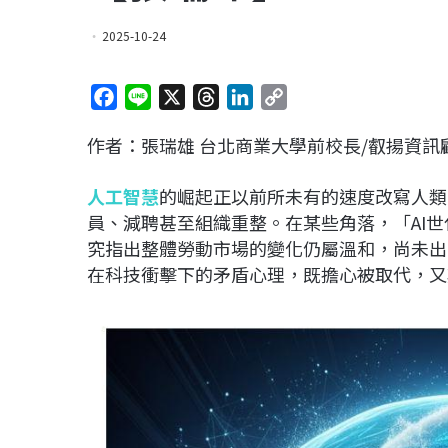
2025-10-24
F
L
X
T
L
C
a
i
h
i
o
作者：張瑞雄 台北商業大學前校長/叡揚資訊
c
n
r
n
p
e
e
e
k
y
人工智慧
的崛起正以前所未有的速度改寫人類
b
a
e
L
員、減聘甚至組織重整。在某些角落，「AI
o
d
d
i
究指出整體勞動市場的變化仍屬溫和，尚未出
o
s
I
n
在科技衝擊下的矛盾心理，既擔心被取代，又
k
n
k