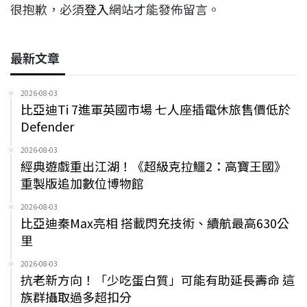
很抱歉，必須
登入
網站才能發佈留言。
最新文章
2026-08-03
比亞迪Ti 7進軍英國市場 七人座插電休旅售價低於
Defender
2026-08-03
經典遊戲重出江湖！《超級克拉鱷2：高寶王國》
重製版追加數位博物館
2026-08-03
比亞迪秦Max亮相 搭載閃充技術、續航最高630公
里
2026-08-03
抗老新方向！「少吃蛋白質」可能有助延長壽命 這
族群攝取過多超扣分