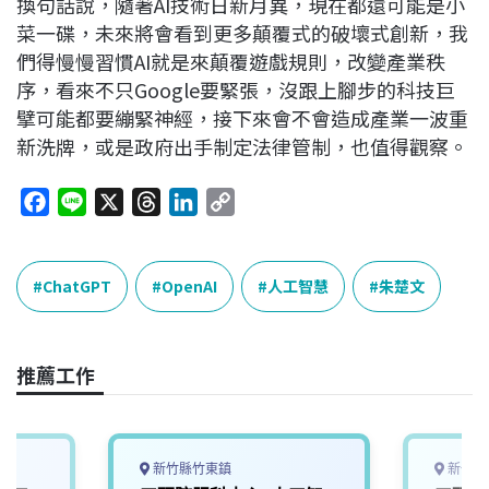
換句話說，隨著AI技術日新月異，現在都還可能是小
菜一碟，未來將會看到更多顛覆式的破壞式創新，我
們得慢慢習慣AI就是來顛覆遊戲規則，改變產業秩
序，看來不只Google要緊張，沒跟上腳步的科技巨
擘可能都要繃緊神經，接下來會不會造成產業一波重
新洗牌，或是政府出手制定法律管制，也值得觀察。
F
L
X
T
L
C
a
i
h
i
o
c
n
r
n
p
e
e
e
k
y
ChatGPT
OpenAI
人工智慧
朱楚文
b
a
e
L
o
d
d
i
o
s
I
n
推薦工作
k
n
k
新竹縣竹東鎮
新竹縣