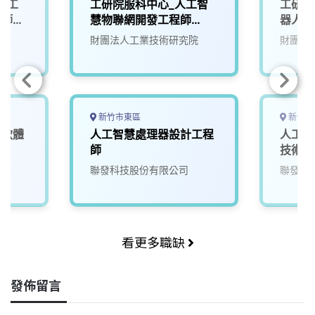
人工
工研院服科中心_人工智
工研院
程師
慧物聯網開發工程師
器人大腦
0/T5
(S300)
(A00
院
財團法人工業技術研究院
財團法
自駕模
新竹市東區
新竹市
統軟體
人工智慧處理器設計工程
人工智
師
技術副
聯發科技股份有限公司
聯發科
看更多職缺
發佈留言