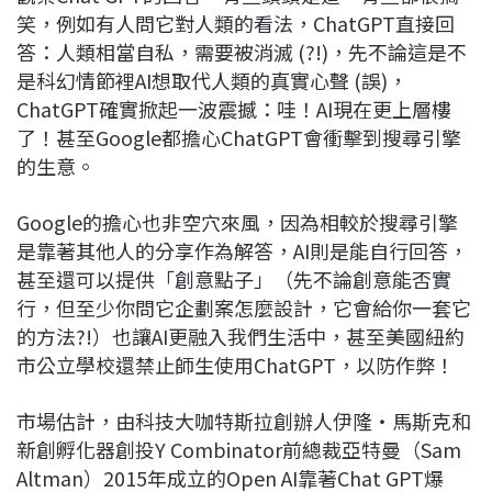
笑，例如有人問它對人類的看法，ChatGPT直接回
答：人類相當自私，需要被消滅 (?!)，先不論這是不
是科幻情節裡AI想取代人類的真實心聲 (誤)，
ChatGPT確實掀起一波震撼：哇！AI現在更上層樓
了！甚至Google都擔心ChatGPT會衝擊到搜尋引擎
的生意。
Google的擔心也非空穴來風，因為相較於搜尋引擎
是靠著其他人的分享作為解答，AI則是能自行回答，
甚至還可以提供「創意點子」（先不論創意能否實
行，但至少你問它企劃案怎麼設計，它會給你一套它
的方法?!）也讓AI更融入我們生活中，甚至美國紐約
市公立學校還禁止師生使用ChatGPT，以防作弊！
市場估計，由科技大咖特斯拉創辦人伊隆‧馬斯克和
新創孵化器創投Y Combinator前總裁亞特曼（Sam
Altman）2015年成立的Open AI靠著Chat GPT爆