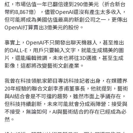
紅，市場估值一年已翻倍達到290億美元（折合新台
幣約8,867億），儘管OpenAI還沒有產生太多收入，
但可能將成為美國估值最高的新創公司之一，更傳出
OpenAI打算賣出3億美元的股份。
事實上，OpenAI不只開發出聊天機器人，甚至推出
的DALL-E，用戶只要輸入文字，就能生成精美的圖
片，還能編輯微調，未來也將往3D邁進，甚至生成
影像！這都將改變藝術文創產業。
我曾在科技領航家節目專訪科技記者出身，在媒體界
20年經驗的聯合文創李彥甫董事長，他就提到，藝術
與AI結合會是不可擋的趨勢，雖然市面上爭議存在，
但科技持續創新，未來可能就會分成兩陣營：接受與
不接受，無論如何，AI與藝術結合的存在已經成為必
然。