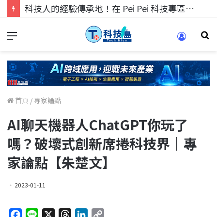
科技人的經驗傳承地！在 Pei Pei 科技專區，與學弟妹交流最硬核的技術
首頁
/
專家論點
AI聊天機器人ChatGPT你玩了
嗎？破壞式創新席捲科技界｜專
家論點【朱楚文】
2023-01-11
F
L
X
T
L
C