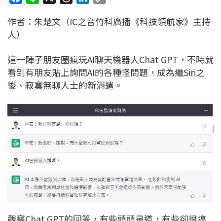
a
i
h
i
o
作者：朱楚文（IC之音竹科廣播《科技領航家》主持
c
n
r
n
p
人）
e
e
e
k
y
b
a
e
L
這一陣子朋友圈瘋玩AI聊天機器人Chat GPT，不時就
o
d
d
i
看到有朋友貼上詢問AI的各種怪問題，成為繼Siri之
o
s
I
n
後、寂寞無聊人士的新消遣。
k
n
k
觀察Chat GPT的回答，有些頭頭是道，有些卻很搞