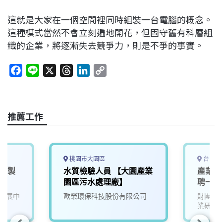
這就是大家在一個空間裡同時組裝一台電腦的概念。
這種模式當然不會立刻遍地開花，但固守舊有科層組
織的企業，將逐漸失去競爭力，則是不爭的事實。
F
L
X
T
L
C
a
i
h
i
o
c
n
r
n
p
e
e
e
k
y
推薦工作
b
a
e
L
o
d
d
i
o
s
I
n
k
n
k
桃園市大園區
台中市
料/製
水質檢驗人員 【大園產業
產業學
園區污水處理廠】
聘一年
發展中
歐榮環保科技股份有限公司
財團法
業研究