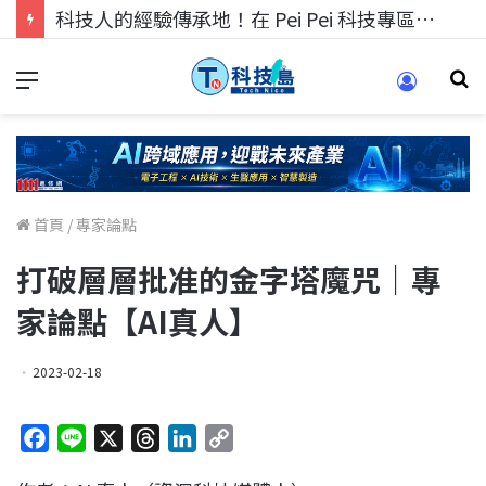
科技人的經驗傳承地！在 Pei Pei 科技專區，與學弟妹交流最硬核的技術
首頁
/
專家論點
打破層層批准的金字塔魔咒｜專
家論點【AI真人】
2023-02-18
F
L
X
T
L
C
a
i
h
i
o