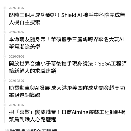
2026-08-07
歷時三個月成功驗證！Shield AI 攜手中科院完成無
人機自主搜索
2026-08-07
本命萌友隨身帶！華碩攜手三麗鷗跨界聯名大玩AI
筆電潮流美學
2026-08-07
開放世界音速小子幕後推手現身說法：SEGA工程師
給新鮮人的求職建議
2026-08-07
助電動車與AI發展 成大洪飛義團隊成功開發超高功
率鋁包銅導線
2026-08-07
把「喜歡」變成職業！日商Aiming遊戲工程師親揭
菜鳥到職人心路歷程