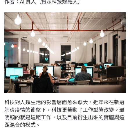
作者：AI 真人（資深科技媒體人）
c
n
r
n
p
e
e
e
k
y
b
a
e
L
o
d
d
i
o
s
I
n
k
n
k
科技對人類生活的影響層面愈來愈大，近年來在新冠
肺炎疫情的衝擊下，科技更帶動了工作型態改變。最
明顯的就是遠距工作，以及目前衍生出來的實體與遠
距混合的模式。