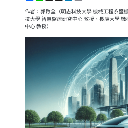
a
i
h
i
o
作者：郭啟全（明志科技大學 機械工程系暨
c
n
r
n
p
技大學 智慧醫療研究中心 教授、長庚大學 
e
e
e
k
y
中心 教授）
b
a
e
L
o
d
d
i
o
s
I
n
k
n
k