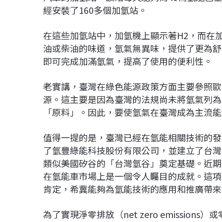
經安裝了160多個加氫站。
在這些加氫站中，加氫機上顯示著H2，而在
油或柴油的味道，氫氣無異味，提供了更為舒
即可完成加滿氫氣，提高了使用的便利性。
老實講，臺灣在綠色能源政策方面主要參照歐
源。這主要是因為臺灣的法規尚未將氫氣列為
「原料」。因此，要使氫氣在臺灣成為主流能
值得一提的是，臺灣已經在氫能相關技術的發展
了氫豐綠能科技股份有限公司，並建立了台灣
類似美國矽谷的「台灣氫谷」奠定基礎。近期
在氫能車市場上是一個令人矚目的成就。這項
肯定，希冀能夠為氫能技術的應用和推廣帶來
為了實現淨零排放（net zero emissions