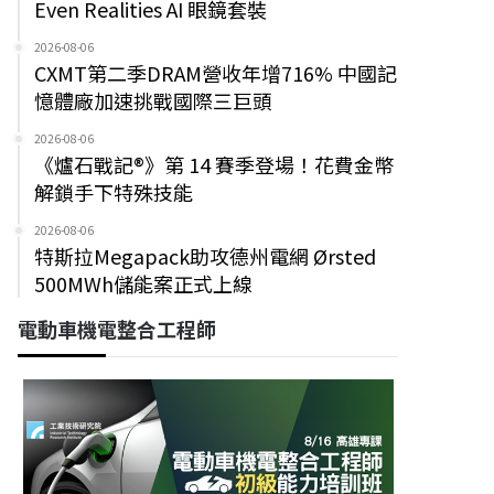
Even Realities AI 眼鏡套裝
2026-08-06
CXMT第二季DRAM營收年增716% 中國記
憶體廠加速挑戰國際三巨頭
2026-08-06
《爐石戰記®》第 14 賽季登場！花費金幣
解鎖手下特殊技能
2026-08-06
特斯拉Megapack助攻德州電網 Ørsted
500MWh儲能案正式上線
電動車機電整合工程師