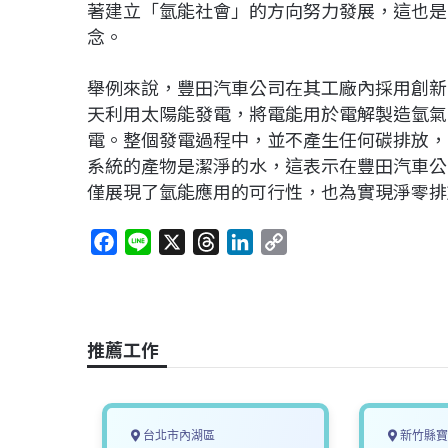
著建立「氫能社會」的方向努力發展，這也是「氫能未來
念。
舉例來說，豐田汽車公司在其工廠內採用創新
天利用太陽能發電，將電能用於電解製造氫氣
電。整個發電過程中，並不產生任何碳排放，
系統的產物是潔淨的水，這表示在豐田汽車公
僅展現了氫能應用的可行性，也為實現淨零排
F
L
X
T
L
C
a
i
h
i
o
c
n
r
n
p
e
e
e
k
y
b
a
e
L
推薦工作
o
d
d
i
o
s
I
n
k
n
k
台北市內湖區
新竹縣寶