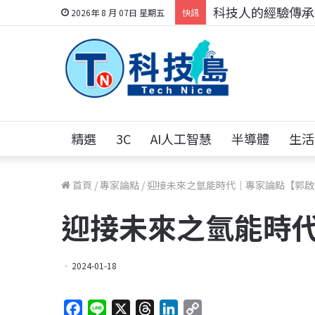
科技人的經驗傳承地
2026年 8 月 07日 星期五
快訊
精選
3C
AI人工智慧
半導體
生活
首頁
/
專家論點
/
迎接未來之氫能時代｜專家論點【郭啟
迎接未來之氫能時
2024-01-18
F
L
X
T
L
C