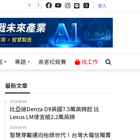
登入
園
專題
黑客松競賽
找工作
最新文章
2026-08-06
比亞迪Denza D9英國7.5萬英鎊起 比
Lexus LM便宜逾2.2萬英鎊
2026-08-06
智慧穿戴邁向抬頭世代！台灣大電信獨賣