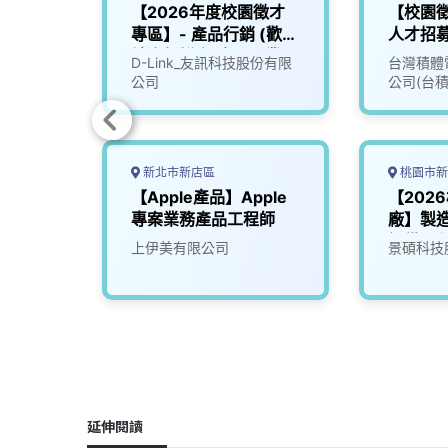
-新鮮
【2026年度校園徵才
【校園
專區】- 產品行銷 (歡迎
人才招
社會新鮮人/應屆畢業
司
D-Link_友訊科技股份有限
台灣積體
生)
公司
公司(台積
新北市新店區
桃園市新
覽會現
【Apple產品】Apple
【202
程師
專案業務產品工程師
廠】製造
設備工
司
上伊美有限公司
景碩科技
 (濕蝕
tch、
lm)
延伸閱讀