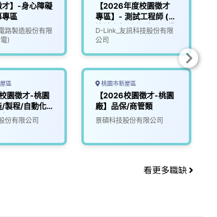
徵才】-身心障礙
【2026年度校園徵才
募專區
專區】- 測試工程師 (歡
迎社會新鮮人/應屆畢業
電路製造股份有限
D-Link_友訊科技股份有限
生)
電)
公司
屋區
桃園市新屋區
6校園徵才-桃園
【2026校園徵才-桃園
/製程/自動化
廠】品保/商管類
程師
股份有限公司
景碩科技股份有限公司
看更多職缺