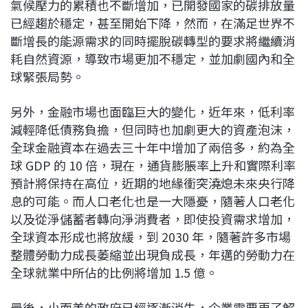
氣候壓力的累積也不斷增加，已開發國家的碳排放量
已經趨於穩定，甚至開始下降，然而，在滿足世界不
斷增長的能源需求的同時擺脫碳轉型的要求將繼續消
耗自然資源，導致市場更加不穩定，並加劇國內和全
球緊張局勢。
另外，金融市場也面臨巨大的變化，近年來，低利率
減輕降低債務負擔，但同時也加劇更大的資產泡沫，
全球金融資本在過去三十年中增加了兩倍多，約為全
球 GDP 的 10 倍，現在，通貨膨脹率上升和實際利率
預計將保持在高位，近期的地緣衝突澆熄未來央行降
息的可能。而人口老化也是一大隱憂，隨著人口老化
以及從淨儲蓄者轉向淨消費者，即使投資需求增加，
全球資本形成也將放緩，到 2030 年，隨著許多市場
整體勞動力成長萎縮並出現負成長，年邁的勞動力在
全球就業中所佔的比例將增加 1.5 億。
最後，小而美的政府已經逐漸消失，企業需要更了解