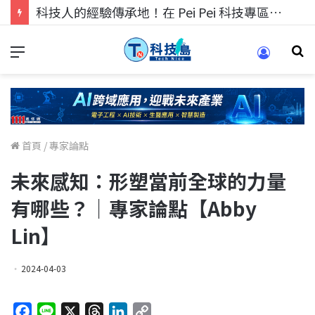
科技人的經驗傳承地！在 Pei Pei 科技專區，與學弟妹交流最硬核的技術
首頁
/
專家論點
未來感知：形塑當前全球的力量
有哪些？｜專家論點【Abby
Lin】
2024-04-03
F
L
X
T
L
C