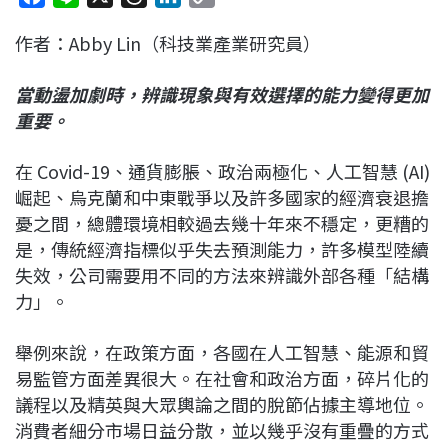
a
i
h
i
o
作者：Abby Lin（科技業產業研究員）
c
n
r
n
p
e
e
e
k
y
當動盪加劇時，辨識現象與有效選擇的能力變得更加
b
a
e
L
重要。
o
d
d
i
o
s
I
n
在 Covid-19、通貨膨脹、政治兩極化、人工智慧 (AI)
k
n
k
崛起、烏克蘭和中東戰爭以及許多國家的經濟衰退擔
憂之間，總體環境相較過去幾十年來不穩定，更糟的
是，傳統經濟指標似乎失去預測能力，許多模型陸續
失效，公司需要用不同的方法來辨識外部各種「結構
力」。
舉例來說，在政策方面，各國在人工智慧、能源和貿
易監管方面差異很大。在社會和政治方面，碎片化的
議程以及精英與大眾輿論之間的脫節佔據主導地位。
消費者細分市場日益分散，並以幾乎沒有重疊的方式