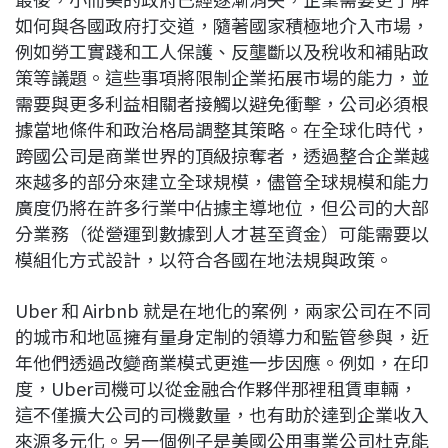
如何與各國政府打交道，隨著國家積極地介入市場，
例如勞工實踐和工人保護、反壟斷以及稅收和補貼政
策等議題。這些事項將限制企業拓展市場的能力，並
需要與更多利益相關者接觸以避免衝擊，公司必須根
據當地條件和政治格局調整其策略。在全球化時代，
跨國公司是商業世界的頂級掠奪者，透過整合企業越
來越多的部分來建立全球規模，儘管全球規模和能力
廣度仍將在許多行業中佔據主導地位，但公司的大部
分業務（從營運到數據到人才甚至資金）可能需要以
模組化方式設計，以符合各國在地法規與政策。
Uber 和 Airbnb 就是在地化的案例，兩家公司在不同
的城市和地區擁有量身定制的領導力和監管參與，近
年他們透過改變商業模式更進一步因應。例如，在印
度，Uber司機可以從金融合作夥伴那裡租賃車輛，
這不僅擴大公司的司機數量，也有助於達到企業收入
來源多元化。另一個例子是美國公用事業公司杜克能