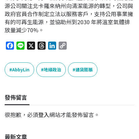
源公司關注北卡羅來納州向清潔能源的轉型，公司與
政府官員合作制定立法以服務客戶，支持公用事業擁
有的可再生能源，並協助州到2030 年將溫室氣體排
放量減少70%。
F
L
X
T
L
C
a
i
h
i
o
c
n
r
n
p
e
e
e
k
y
AbbyLin
地緣政治
通貨膨脹
b
a
e
L
o
d
d
i
o
s
I
n
發佈留言
k
n
k
很抱歉，必須
登入
網站才能發佈留言。
最新文章