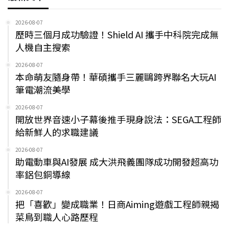
2026-08-07
歷時三個月成功驗證！Shield AI 攜手中科院完成無
人機自主搜索
2026-08-07
本命萌友隨身帶！華碩攜手三麗鷗跨界聯名大玩AI
筆電潮流美學
2026-08-07
開放世界音速小子幕後推手現身說法：SEGA工程師
給新鮮人的求職建議
2026-08-07
助電動車與AI發展 成大洪飛義團隊成功開發超高功
率鋁包銅導線
2026-08-07
把「喜歡」變成職業！日商Aiming遊戲工程師親揭
菜鳥到職人心路歷程