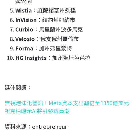
姆公園
Wistia
：麻薩諸塞州劍橋
InVision
：紐約州紐約市
Curbio
：馬里蘭州波多馬克
Velosio
：俄亥俄州哥倫布
Forma
：加州弗里蒙特
HG Insights
：加州聖塔芭芭拉
延伸閱讀：
無視泡沫化警訊！Meta資本支出翻倍至1350億美元
祖克柏暗示AI將引發裁員潮
資料來源：
entrepreneur