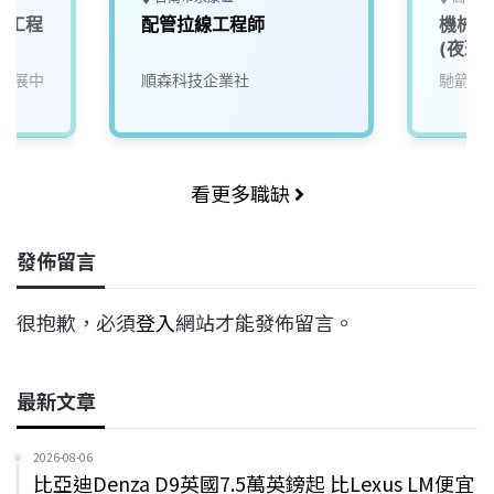
服務工程
配管拉線工程師
機械設
(夜班)
發展中
順森科技企業社
馳箭科
看更多職缺
發佈留言
很抱歉，必須
登入
網站才能發佈留言。
最新文章
2026-08-06
比亞迪Denza D9英國7.5萬英鎊起 比Lexus LM便宜