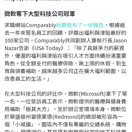
微軟奪下大型科技公司冠軍
求職網站Comparably
近期發布了一份報告
，根據過
去一年來匿名員工的回饋，評選出福利與津貼最好的
100家公司，Comparably共同創辦人兼執行長Jason
Nazar告訴《USA Today》：「除了具競爭力的薪資
外，優渥的福利與津貼在吸引人才方面持續扮演重要
角色。從全額支付的醫療保險、無上限的休假，到生
育與領養補助，越來越多公司正在擴大福利範圍，以
改善員工的生活。」
在大型科技公司的評比中，微軟(Microsoft)拿下了第
一名，一位受訪員工表示，微軟提供的醫療與健身費
用補助「極其大方」，至於辦公室環境本身，微軟位
於華盛頓州雷德蒙德(Redmond)的總部被形容為一
個「小城鎮」，園區內不僅有專屬的交通系統、購物
中心、現場湖泊，甚至還有樹屋與秘密的地下科技實