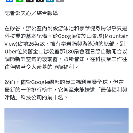
a
i
h
i
o
記者鄧天心／綜合報導
c
n
r
n
p
e
e
e
k
y
在矽谷，辦公室內附設游泳池和豪華健身房似乎只是
b
a
e
L
科技業的基本配備，從Google位於山景城(Mountain
o
d
d
i
View)佔地26英畝、擁有攀岩牆與游泳池的總部，到
o
s
I
n
Uber位於舊金山辦公室那180扇會隨日照自動開合以
k
n
k
調節新鮮空氣的玻璃窗，眾所皆知，在科技業工作往
往伴隨著令人羨慕的頂級福利。
然而，儘管Google總部的員工福利享譽全球，但在
最新的一份排行榜中，它甚至未能擠進「最佳福利與
津貼」科技公司的前十名。