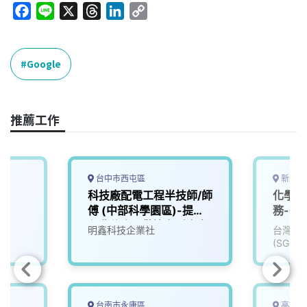
F
L
X
T
L
C
a
i
h
i
o
c
n
r
n
p
e
e
e
k
y
Google
b
a
e
L
o
d
d
i
o
s
I
n
推薦工作
k
n
k
台中市西屯區
新北市
工
科技廠配電工程半技師/師
化學分
傅 (中部科學園區)-提供
務-微
免費住宿，歡迎各縣市有
明鑫科技企業社
台灣檢
興趣的您加入！
(SGS)
台南市永康區
高雄市