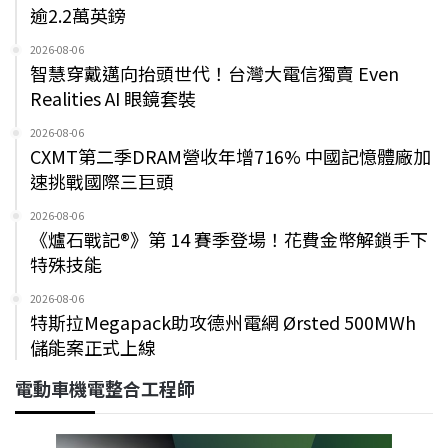
逾2.2萬英鎊
2026-08-06
智慧穿戴邁向抬頭世代！台灣大電信獨賣 Even
Realities AI 眼鏡套裝
2026-08-06
CXMT第二季DRAM營收年增716% 中國記憶體廠加
速挑戰國際三巨頭
2026-08-06
《爐石戰記®》第 14 賽季登場！花費金幣解鎖手下
特殊技能
2026-08-06
特斯拉Megapack助攻德州電網 Ørsted 500MWh
儲能案正式上線
電動車機電整合工程師