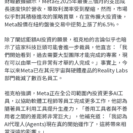
財報數據顯示，Meta在2025年最後三個月的支出成
長速度快於營收，導致利潤率受到壓縮，然而，市場
似乎對其積極進攻的策略買單，在宣佈擴大投資後，
Meta股價在紐約盤後交易中逆勢上漲了約6.5%。
除了闡述鉅額AI投資的願景，祖克柏的言論似乎也暗
示了這家科技巨頭可能會進一步裁員，他直言：「我
們開始看到，過去需要大型團隊才能完成的專案，現
在可以由單一位非常有才華的人完成。」事實上，今
年以來Meta已在其元宇宙與硬體產品的Reality Labs
部門裁減了數百名員工。
祖克柏強調，Meta正在全公司範圍內投資更多AI工
具，以協助軟體工程師等員工完成更多工作，他認為
隨著員工利用工具提升生產力，「善用工具者與不善
用者之間的差距將非常巨大」，他補充道：「我認為
AI代理人(Agents)現在真的開始運作了，這將帶來相
當深遠的影響。」