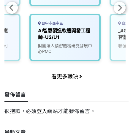
台中市西屯區
台北市
業應
AI智慧製造軟體開發工程
_4G
師
師-U2/U1
智慧軟
公司
財團法人精密機械研究發展中
聯發科
心PMC
看更多職缺
發佈留言
很抱歉，必須
登入
網站才能發佈留言。
最新文章