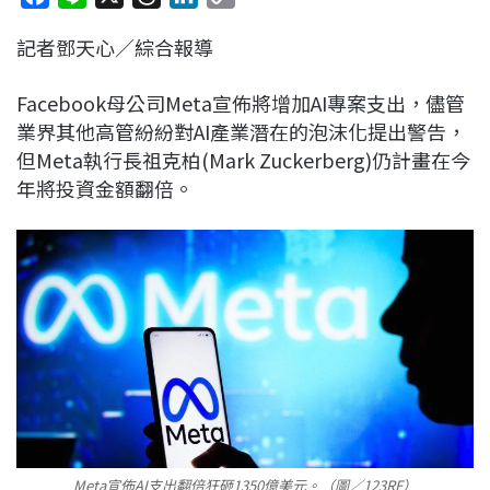
a
i
h
i
o
記者鄧天心／綜合報導
c
n
r
n
p
e
e
e
k
y
Facebook母公司Meta宣佈將增加AI專案支出，儘管
b
a
e
L
業界其他高管紛紛對AI產業潛在的泡沫化提出警告，
o
d
d
i
但Meta執行長祖克柏(Mark Zuckerberg)仍計畫在今
o
s
I
n
年將投資金額翻倍。
k
n
k
Meta宣佈AI支出翻倍狂砸1350億美元。（圖／123RF）