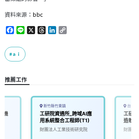
資料來源：
bbc
F
L
X
T
L
C
a
i
h
i
o
c
n
r
n
p
e
e
e
k
y
ａｉ
b
a
e
L
o
d
d
i
o
s
I
n
推薦工作
k
n
k
新竹縣竹東鎮
台中市
慧機
工研院資通所_跨域AI應
工研院
用系統整合工程師(T1)
造軟體
院
財團法人工業技術研究院
財團法