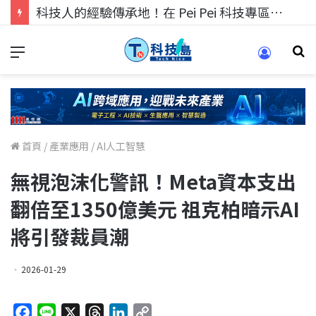
科技人的經驗傳承地！在 Pei Pei 科技專區，與學弟妹交流最硬核的技術
首頁
/
產業應用
/
AI人工智慧
無視泡沫化警訊！Meta資本支出
翻倍至1350億美元 祖克柏暗示AI
將引發裁員潮
2026-01-29
F
L
X
T
L
C