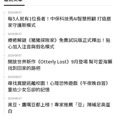
2026-08-07
每5人就有1位長者！中保科技秀AI智慧照顧 打造居
家守護新模式
2026-08-07
療癒解謎《豬豬探險家》免費試玩版正式釋出！貼
心加入注音與假名模式
2026-08-07
開放世界新作《Otterly Lost》9月登場 幫可愛海獺
找到回家的路吧
2026-08-07
尋找異變逃離校園！心理恐怖遊戲《午夜晚自習》
重拾少女忘卻的記憶
2026-08-07
黑豆、鷹嘴豆都上榜！專家推薦「豆」陣補足高蛋
白