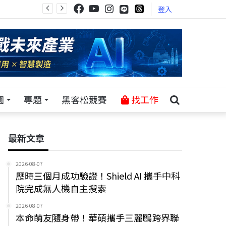
登入
園
專題
黑客松競賽
找工作
最新文章
2026-08-07
歷時三個月成功驗證！Shield AI 攜手中科
院完成無人機自主搜索
2026-08-07
本命萌友隨身帶！華碩攜手三麗鷗跨界聯