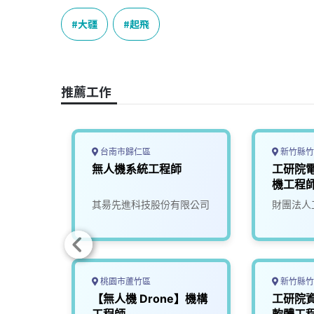
c
n
r
n
p
e
e
e
k
y
大疆
起飛
b
a
e
L
o
d
d
i
o
s
I
n
推薦工作
k
n
k
台南市歸仁區
新竹縣竹
無人機系統工程師
工研院
機修護
機工程師(
限公司
其昜先進科技股份有限公司
財團法人
桃園市蘆竹區
新竹縣竹
師
【無人機 Drone】機構
工研院資
工程師
軟體工程