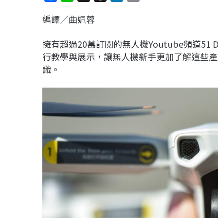
a
i
h
i
o
編譯／曲姵蓉
c
n
r
n
p
e
e
e
k
y
擁有超過20萬訂閱的無人機Youtube頻道5
b
a
e
L
行教學與展示，讓無人機新手更加了解這些產
o
d
d
i
識。
o
s
I
n
k
n
k