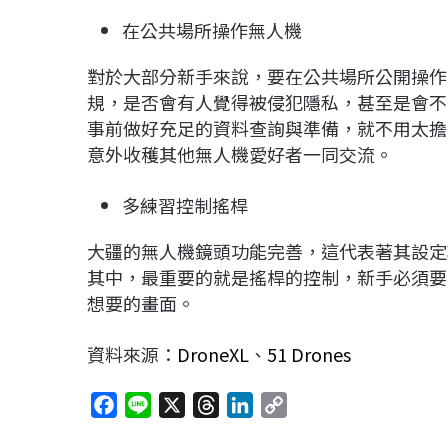
在公共場所操作無人機
對於大部分新手來說，要在公共場所公開操作
規，是否會有人覺得被侵犯隱私，甚至是會不
事前做好充足的資料查詢與準備，就不用太擔
意外收穫其他無人機愛好者一同交流。
多練習控制搖桿
大疆的無人機鏡頭功能完善，這代表著其設定
其中，最重要的就是搖桿的控制，新手必須要
想要的畫面。
資料來源：
DroneXL
、
51 Drones
F
L
X
T
L
C
a
i
h
i
o