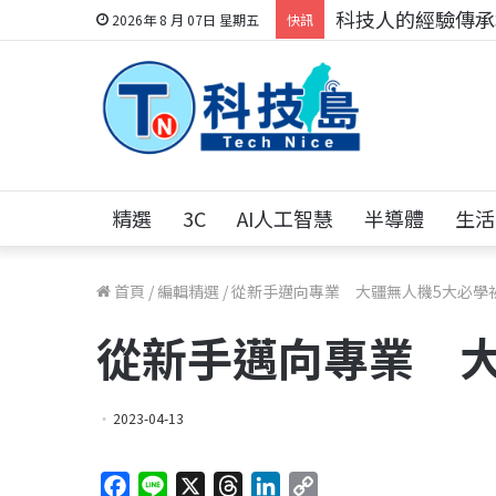
科技人的經驗傳承地
2026年 8 月 07日 星期五
快訊
精選
3C
AI人工智慧
半導體
生活
首頁
/
編輯精選
/
從新手邁向專業 大疆無人機5大必學
從新手邁向專業 大
2023-04-13
F
L
X
T
L
C