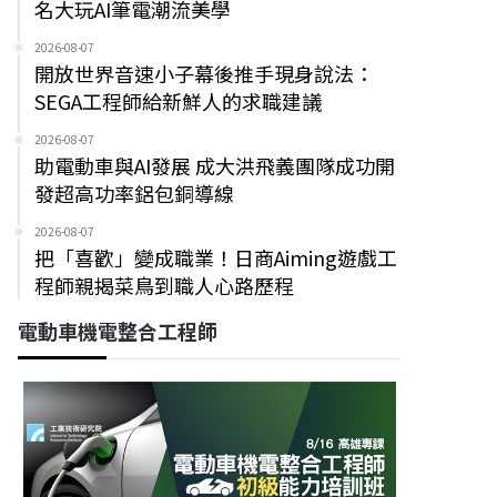
名大玩AI筆電潮流美學
2026-08-07
開放世界音速小子幕後推手現身說法：
SEGA工程師給新鮮人的求職建議
2026-08-07
助電動車與AI發展 成大洪飛義團隊成功開
發超高功率鋁包銅導線
2026-08-07
把「喜歡」變成職業！日商Aiming遊戲工
程師親揭菜鳥到職人心路歷程
電動車機電整合工程師