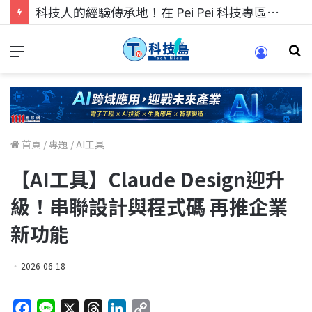
科技人的經驗傳承地！在 Pei Pei 科技專區，與學弟妹交流最硬核的技術
首頁
/
專題
/
AI工具
【AI工具】Claude Design迎升
級！串聯設計與程式碼 再推企業
新功能
2026-06-18
F
L
X
T
L
C