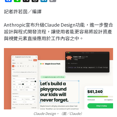
a
i
h
i
o
記者許若茵／編譯
c
n
r
n
p
e
e
e
k
y
Anthropic宣布升級Claude Design功能，進一步整合
b
a
e
L
設計與程式開發流程，讓使用者能更容易將設計資產
o
d
d
i
與視覺元素直接應用於工作內容之中。
o
s
I
n
k
n
k
Claude Design。（圖／Claude）