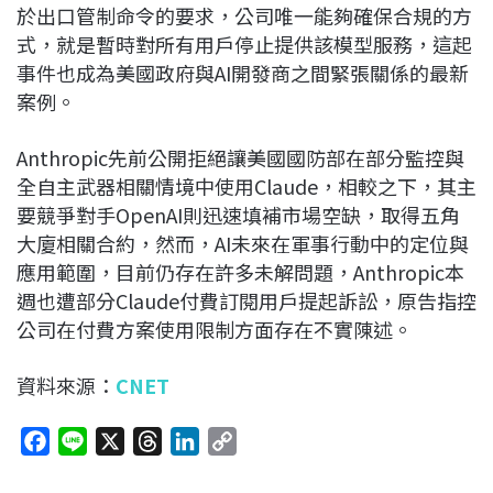
於出口管制命令的要求，公司唯一能夠確保合規的方
式，就是暫時對所有用戶停止提供該模型服務，這起
事件也成為美國政府與AI開發商之間緊張關係的最新
案例。
Anthropic先前公開拒絕讓美國國防部在部分監控與
全自主武器相關情境中使用Claude，相較之下，其主
要競爭對手OpenAI則迅速填補市場空缺，取得五角
大廈相關合約，然而，AI未來在軍事行動中的定位與
應用範圍，目前仍存在許多未解問題，Anthropic本
週也遭部分Claude付費訂閱用戶提起訴訟，原告指控
公司在付費方案使用限制方面存在不實陳述。
資料來源：
CNET
F
L
X
T
L
C
a
i
h
i
o