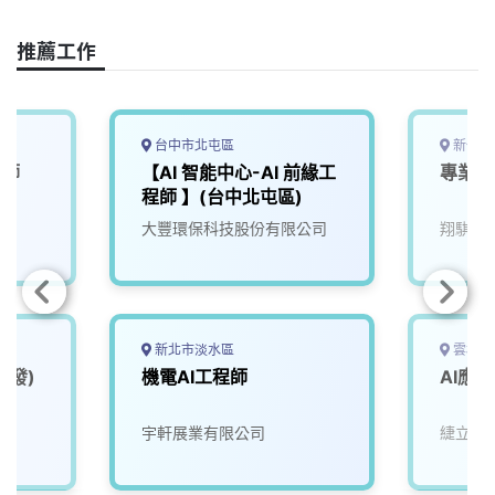
c
n
r
n
p
e
e
e
k
y
推薦工作
b
a
e
L
o
d
d
i
o
s
I
n
k
n
k
台中市北屯區
新竹縣
程師
【AI 智能中心-AI 前緣工
專業A
程師 】(台中北屯區)
大豐環保科技股份有限公司
翔騏空
新北市淡水區
雲林縣
開發)
機電AI工程師
AI應
院
宇軒展業有限公司
緁立鼎