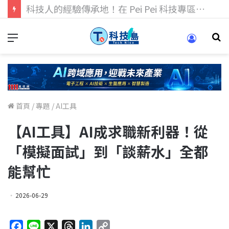
科技人找工作，就到TECH+ 科技專區!
首頁
/
專題
/
AI工具
【AI工具】AI成求職新利器！從
「模擬面試」到「談薪水」全都
能幫忙
2026-06-29
F
L
X
T
L
C