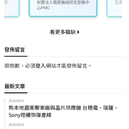
公司
財團法人精密機械研究發展中
艾滴科
心PMC
看更多職缺
發佈留言
很抱歉，必須
登入
網站才能發佈留言。
最新文章
2026-08-03
熊本地震衝擊車廠與晶片供應鏈 台積電、瑞薩、
Sony陸續恢復產線
2026-08-03