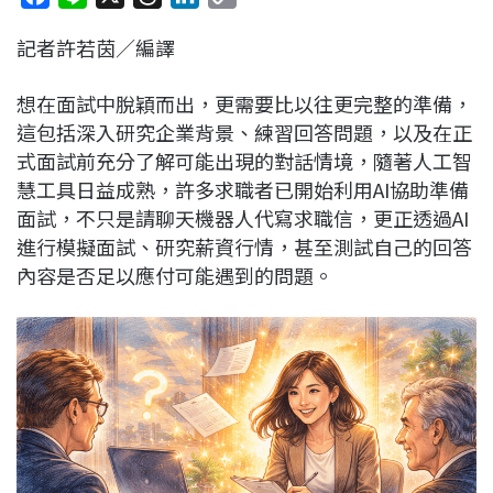
a
i
h
i
o
記者許若茵／編譯
c
n
r
n
p
e
e
e
k
y
想在面試中脫穎而出，更需要比以往更完整的準備，
b
a
e
L
這包括深入研究企業背景、練習回答問題，以及在正
o
d
d
i
式面試前充分了解可能出現的對話情境，隨著人工智
o
s
I
n
慧工具日益成熟，許多求職者已開始利用AI協助準備
k
n
k
面試，不只是請聊天機器人代寫求職信，更正透過AI
進行模擬面試、研究薪資行情，甚至測試自己的回答
內容是否足以應付可能遇到的問題。