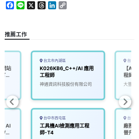
F
L
X
T
L
C
a
i
h
i
o
c
n
r
n
p
e
e
e
k
y
推薦工作
b
a
e
L
o
d
d
i
o
s
I
n
k
n
k
台北市內湖區
台中市
｜網站
K026KB6_C++/AI 應用
【AI 
】打造
工程師
程師 
來
神通資訊科技股份有限公司
大豐環
台中市西屯區
台南市
】AI
工具機AI檢測應用工程
廠務工
r /
師-T4
晉升明