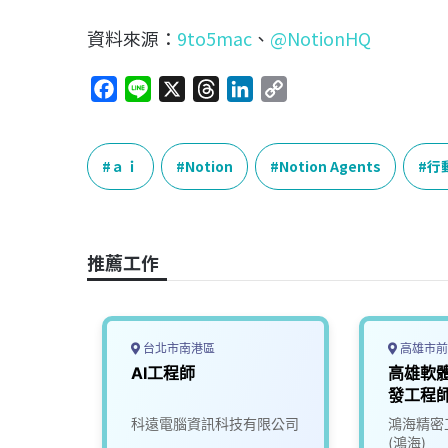
資料來源：
9to5mac
、
@NotionHQ
F
L
X
T
L
C
a
i
h
i
o
c
n
r
n
p
e
e
e
k
y
ａｉ
Notion
Notion Agents
行
b
a
e
L
o
d
d
i
o
s
I
n
推薦工作
k
n
k
台北市南港區
高雄市前
AI工程師
高雄軟
發工程
科遠電腦資訊科技有限公司
鴻海精密
(鴻海)