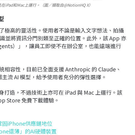
也能在iPad和Mac上運行。（圖／擷取自@NotionHQ X）
型
s 展現了極高的靈活性。使用者不論是輸入文字想法、拍攝
並將資訊分門別類至正確的位置。此外，該 App 亦
 Agents）」，讓員工即使不在辦公室，也能遠端進行
統相容性，目前已全面支援 Anthropic 的 Claude、
GPT 等市場主流 AI 模型，給予使用者充分的彈性選擇。
 機型量身打造，不過技術上亦可在 iPad 與 Mac 上運行。該
p Store 免費下載體驗。
固iPhone供應鏈地位
one還薄」的AI硬體裝置