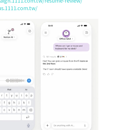
aign.1111.com.tw/resume-review/
us.1111.com.tw/