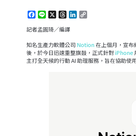
F
L
X
T
L
C
a
i
h
i
o
記者孟圓琦／編譯
c
n
r
n
p
e
e
e
k
y
知名生產力軟體公司
Notion
在上個月，宣布終
b
a
e
L
後，於今日迅速重整旗鼓，正式針對
iPhone
o
d
d
i
主打全天候的行動 AI 助理服務，旨在協助
o
s
I
n
k
n
k