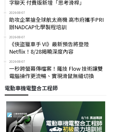
字聊天 付費版新增「思考滑桿」
2026-08-07
助攻企業搶全球航太商機 高市府攜手PRI
辦NADCAP化學製程培訓
2026-08-07
《俠盜獵車手 VI》最新預告將登陸
Netflix！8/28揭曉深度內容
2026-08-07
一秒跨螢幕傳檔案！羅技 Flow 技術讓雙
電腦操作更流暢、實現滑鼠無縫切換
電動車機電整合工程師