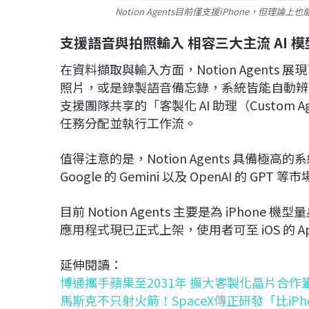
Notion Agents目前僅支援iPhone，但理論上
支援語音與拍照輸入 相容三大主流 AI 模
在資料擷取與輸入方面，Notion Agent
照片，或是錄製語音備忘錄，系統皆能自動辨識
支援團隊共享的「客製化 AI 助理（Custom
任務分配並執行工作流。
值得注意的是，Notion Agents 具備極高的系
Google 的 Gemini 以及 OpenAI 的 
目前 Notion Agents 主要是為 iPhone
應用程式現已正式上架，使用者可至 iOS 的 Ap
延伸閱讀：
博通攜手蘋果至2031年 擴大客製化晶片合作鞏
馬斯克不只射火箭！SpaceX傳正研發「比iPh