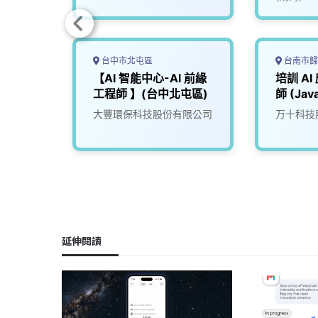
台中市北屯區
台南市歸
【AI 智能中心-AI 前緣
培訓 A
工程師 】(台中北屯區)
師 (Java
+ AI A
大豐環保科技股份有限公司
万十科技
延伸閱讀