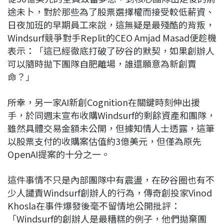
途未卜，對於那些為了股票選擇權而接受較低薪資、
日夜加班的早期員工來說，這無疑是最殘酷的背叛，
Windsurf競爭對手Replit的CEO Amjad Masad便趁機
表示：「這已經徹底打破了矽谷的默契，如果創辦人
可以隨時拋下團隊自肥離場，誰還願意為新創賣
命？」
所幸，另一家AI新創Cognition在關鍵時刻伸出援
手，於同週末宣布收購Windsurf的剩餘資產和團隊，
雖然具體交易金額未公開，但據知情人士透露，這筆
以股票支付的收購案估值約3億美元，但僅為原先
OpenAI提案的十分之一。
這件事情不只是內部團隊中有震盪，在矽谷圈也有不
少人譴責Windsurf創辦人的行為，傳奇創投家Vinod
Khosla在事件爆發後毫不留情地公開批評：
「Windsurf的創辦人是最糟糕的例子，他們拋棄團