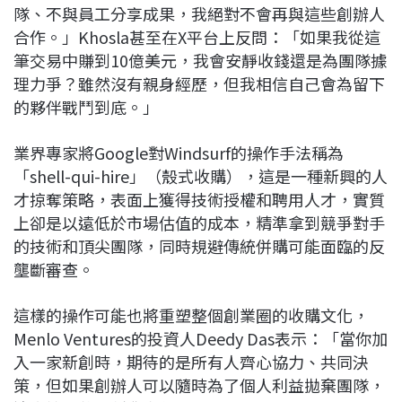
隊、不與員工分享成果，我絕對不會再與這些創辦人
合作。」Khosla甚至在X平台上反問：「如果我從這
筆交易中賺到10億美元，我會安靜收錢還是為團隊據
理力爭？雖然沒有親身經歷，但我相信自己會為留下
的夥伴戰鬥到底。」
業界專家將Google對Windsurf的操作手法稱為
「shell-qui-hire」（殼式收購），這是一種新興的人
才掠奪策略，表面上獲得技術授權和聘用人才，實質
上卻是以遠低於市場估值的成本，精準拿到競爭對手
的技術和頂尖團隊，同時規避傳統併購可能面臨的反
壟斷審查。
這樣的操作可能也將重塑整個創業圈的收購文化，
Menlo Ventures的投資人Deedy Das表示：「當你加
入一家新創時，期待的是所有人齊心協力、共同決
策，但如果創辦人可以隨時為了個人利益拋棄團隊，