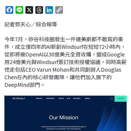
F
L
X
T
L
C
a
i
h
i
o
記者鄧天心／綜合報導
c
n
r
n
p
e
e
e
k
y
今年7月，矽谷科技圈發生一件連美劇都不敢寫的事
b
a
e
L
件，成立僅四年的AI新創Windsurf在短短72小時內，
o
d
d
i
從即將被OpenAI以30億美元全資收購，變成Google
o
s
I
n
用24億美元與Windsurf簽訂技術授權協議，同時高薪
k
n
k
挖走包括CEO Varun Mohan和共同創辦人Douglas
Chen在內的核心研發團隊，讓他們加入旗下的
DeepMind部門。