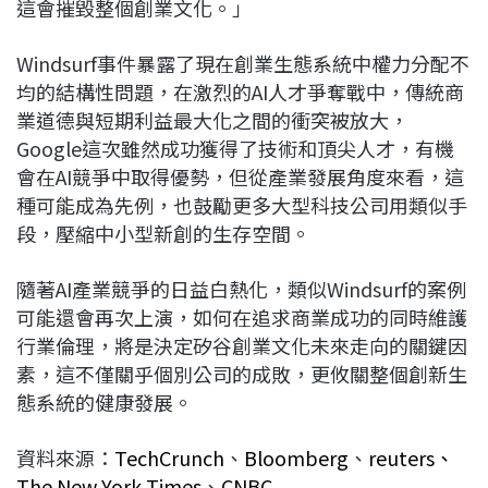
這會摧毀整個創業文化。」
Windsurf事件暴露了現在創業生態系統中權力分配不
均的結構性問題，在激烈的AI人才爭奪戰中，傳統商
業道德與短期利益最大化之間的衝突被放大，
Google這次雖然成功獲得了技術和頂尖人才，有機
會在AI競爭中取得優勢，但從產業發展角度來看，這
種可能成為先例，也鼓勵更多大型科技公司用類似手
段，壓縮中小型新創的生存空間。
隨著AI產業競爭的日益白熱化，類似Windsurf的案例
可能還會再次上演，如何在追求商業成功的同時維護
行業倫理，將是決定矽谷創業文化未來走向的關鍵因
素，這不僅關乎個別公司的成敗，更攸關整個創新生
態系統的健康發展。
資料來源：
TechCrunch
、
Bloomberg
、
reuters、
The New York Times
、
CNBC