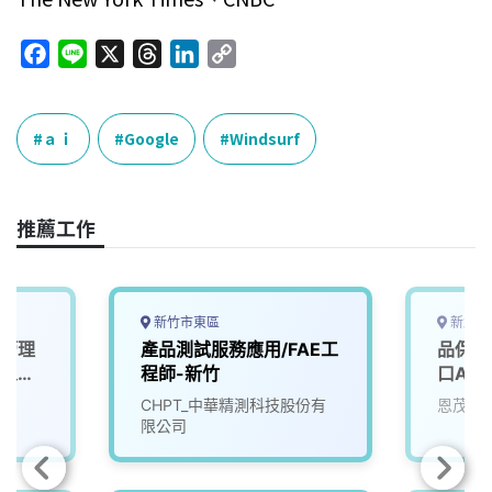
F
L
X
T
L
C
a
i
h
i
o
c
n
r
n
p
e
e
e
k
y
ａｉ
Google
Windsurf
b
a
e
L
o
d
d
i
o
s
I
n
推薦工作
k
n
k
新竹市東區
新北市
路管理
產品測試服務應用/FAE工
品保客
理人員
程師-新竹
口ASM
CHPT_中華精測科技股份有
恩茂科
限公司