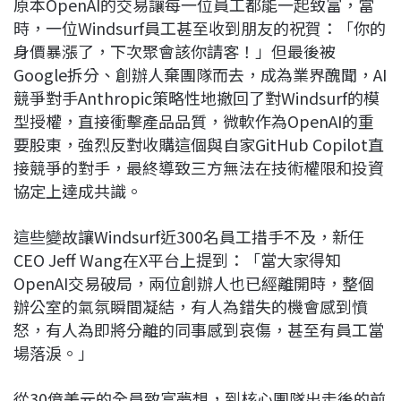
原本OpenAI的交易讓每一位員工都能一起致富，當
時，一位Windsurf員工甚至收到朋友的祝賀：「你的
身價暴漲了，下次聚會該你請客！」但最後被
Google拆分、創辦人棄團隊而去，成為業界醜聞，AI
競爭對手Anthropic策略性地撤回了對Windsurf的模
型授權，直接衝擊產品品質，微軟作為OpenAI的重
要股東，強烈反對收購這個與自家GitHub Copilot直
接競爭的對手，最終導致三方無法在技術權限和投資
協定上達成共識。
這些變故讓Windsurf近300名員工措手不及，新任
CEO Jeff Wang在X平台上提到：「當大家得知
OpenAI交易破局，兩位創辦人也已經離開時，整個
辦公室的氣氛瞬間凝結，有人為錯失的機會感到憤
怒，有人為即將分離的同事感到哀傷，甚至有員工當
場落淚。」
從30億美元的全員致富夢想，到核心團隊出走後的前