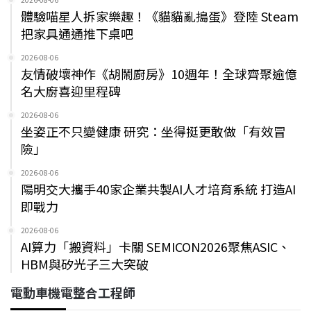
體驗喵星人拆家樂趣！《貓貓亂搗蛋》登陸 Steam
把家具通通推下桌吧
2026-08-06
友情破壞神作《胡鬧廚房》10週年！全球齊聚逾億
名大廚喜迎里程碑
2026-08-06
坐姿正不只變健康 研究：坐得挺更敢做「有效冒
險」
2026-08-06
陽明交大攜手40家企業共製AI人才培育系統 打造AI
即戰力
2026-08-06
AI算力「搬資料」卡關 SEMICON2026聚焦ASIC、
HBM與矽光子三大突破
電動車機電整合工程師