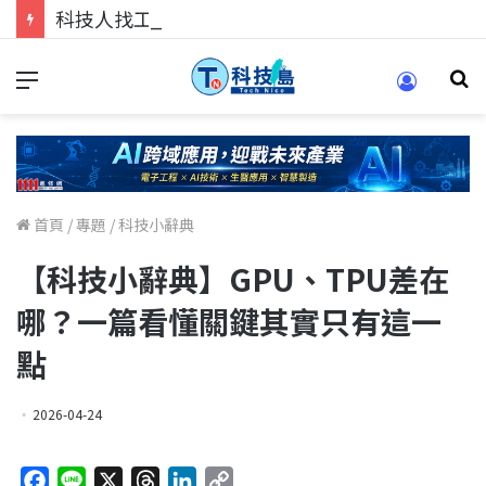
科技人找工作，就到TECH+ 科技專區!
首頁
/
專題
/
科技小辭典
【科技小辭典】GPU、TPU差在
哪？一篇看懂關鍵其實只有這一
點
2026-04-24
F
L
X
T
L
C