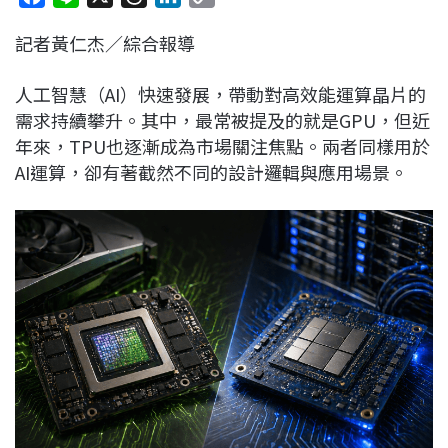
a
i
h
i
o
記者黃仁杰／綜合報導
c
n
r
n
p
e
e
e
k
y
人工智慧（AI）快速發展，帶動對高效能運算晶片的
b
a
e
L
需求持續攀升。其中，最常被提及的就是GPU，但近
o
d
d
i
年來，TPU也逐漸成為市場關注焦點。兩者同樣用於
o
s
I
n
AI運算，卻有著截然不同的設計邏輯與應用場景。
k
n
k