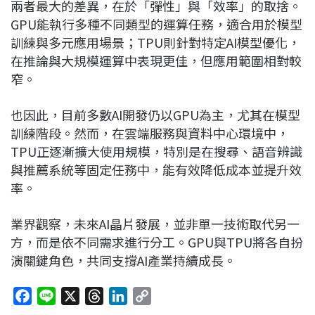
兩者最大的差異，在於「彈性」與「效率」的取捨。
GPU能執行多種不同類型的運算任務，適合用於模型
訓練與多元應用場景；TPU則針對特定AI模型優化，
在推論與大規模運算中表現更佳，但應用範圍相對較
窄。
也因此，目前多數AI開發仍以GPU為主，尤其在模型
訓練階段。然而，在雲端服務與資料中心環境中，
TPU正逐漸擴大使用規模，特別是在搜尋、語音辨識
與推薦系統等固定任務中，能有效降低成本並提升效
率。
業界觀察，未來AI晶片發展，並非單一技術取代另一
方，而是依不同需求進行分工。GPU與TPU將各自扮
演關鍵角色，共同支撐AI產業持續成長。
F
L
X
T
L
C
a
i
h
i
o