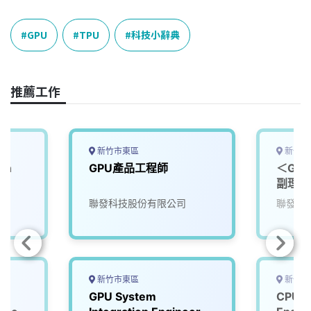
c
n
r
n
p
e
e
e
k
y
GPU
TPU
科技小辭典
b
a
e
L
o
d
d
i
o
s
I
n
推薦工作
k
n
k
新竹市東區
新竹市
gn
GPU產品工程師
＜GPU
副理/
聯發科技股份有限公司
聯發科
新竹市東區
新竹市
GPU System
CPU/G