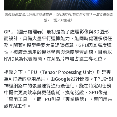
高效能運算晶片的需求持續攀升，GPU和TPU到底差在哪？一篇文帶你看
懂。（圖／AI生成）
GPU（圖形處理器）最初是為了處理影像與3D圖形
而設計，具備大量平行運算能力，能同時處理多項任
務。隨著AI模型需要大量矩陣運算，GPU因其高度彈
性，被廣泛應用於機器學習與深度學習訓練，目前以
NVIDIA
為代表廠商，在AI晶片市場占據主導地位。
相較之下，TPU（Tensor Processing Unit）則是專
為AI打造的專用晶片，由
Google
設計開發。TPU針對
神經網路中的張量運算進行最佳化，能在特定AI任務
中提供更高效率與更低能耗。換句話說，GPU像是
「萬用工具」，而TPU則是「專業機器」，專門用來
處理AI工作。