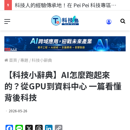
科技人的經驗傳承地！在 Pei Pei 科技專區，與學弟妹交流最硬核的技術
首頁
/
專題
/
科技小辭典
【科技小辭典】AI怎麼跑起來
的？從GPU到資料中心 一篇看懂
背後科技
2026-05-26
F
L
X
T
L
C