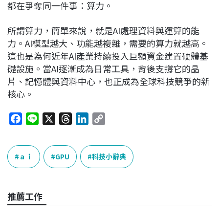
都在爭奪同一件事：算力。
所謂算力，簡單來說，就是AI處理資料與運算的能
力。AI模型越大、功能越複雜，需要的算力就越高。
這也是為何近年AI產業持續投入巨額資金建置硬體基
礎設施。當AI逐漸成為日常工具，背後支撐它的晶
片、記憶體與資料中心，也正成為全球科技競爭的新
核心。
F
L
X
T
L
C
a
i
h
i
o
c
n
r
n
p
e
e
e
k
y
ａｉ
GPU
科技小辭典
b
a
e
L
o
d
d
i
o
s
I
n
推薦工作
k
n
k