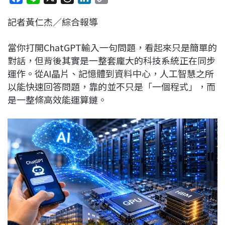
a
i
h
i
o
記者黃仁杰／綜合報導
c
n
r
n
p
e
e
e
k
y
當你打開ChatGPT輸入一句問題，看起來只是簡單的
b
a
e
L
對話，但背後其實是一整套龐大的科技系統正在同步
o
d
d
i
運作。從AI晶片、記憶體到資料中心，人工智慧之所
o
s
I
n
以能快速回答問題，靠的並不只是「一個程式」，而
k
n
k
是一整條高效能運算鏈。