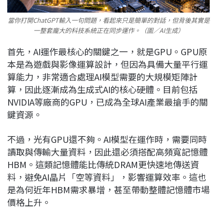
當你打開ChatGPT輸入一句問題，看起來只是簡單的對話，但背後其實是
一整套龐大的科技系統正在同步運作。（圖／AI生成）
首先，AI運作最核心的關鍵之一，就是GPU。GPU原
本是為遊戲與影像運算設計，但因為具備大量平行運
算能力，非常適合處理AI模型需要的大規模矩陣計
算，因此逐漸成為生成式AI的核心硬體。目前包括
NVIDIA
等廠商的GPU，已成為全球AI產業最搶手的關
鍵資源。
不過，光有GPU還不夠。AI模型在運作時，需要同時
讀取與傳輸大量資料，因此還必須搭配高頻寬記憶體
HBM。這類記憶體能比傳統DRAM更快速地傳送資
料，避免AI晶片「空等資料」，影響運算效率。這也
是為何近年HBM需求暴增，甚至帶動整體記憶體市場
價格上升。