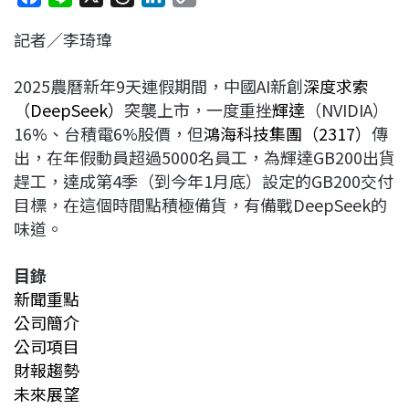
a
i
h
i
o
記者／李琦瑋
c
n
r
n
p
e
e
e
k
y
2025農曆新年9天連假期間，中國AI新創
深度求索
b
a
e
L
（DeepSeek）
突襲上市，一度重挫
輝達
（NVIDIA）
o
d
d
i
16%、台積電6%股價，但
鴻海科技集團（2317）
傳
o
s
I
n
出，在年假動員超過5000名員工，為輝達GB200出貨
k
n
k
趕工，達成第4季（到今年1月底）設定的GB200交付
目標，在這個時間點積極備貨，有備戰DeepSeek的
味道。
目錄
新聞重點
公司簡介
公司項目
財報趨勢
未來展望