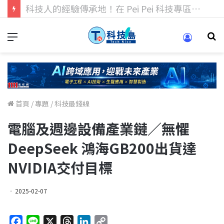
科技人找工作，就到TECH+ 科技專區!
首頁
/
專題
/
科技最錢線
電腦及週邊設備產業鏈／無懼
DeepSeek 鴻海GB200出貨達
NVIDIA交付目標
2025-02-07
F
L
X
T
L
C