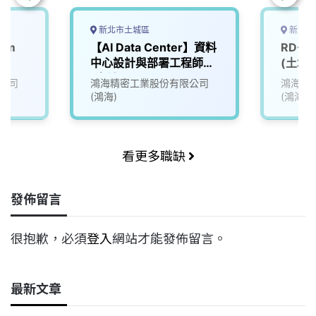
新北市土城區
新北市
tem
【AI Data Center】資料
RD-
中心設計與部署工程師
(土城)
(土城)~CESBG
公司
鴻海精密工業股份有限公司
鴻海精
(鴻海)
(鴻海)
看更多職缺
發佈留言
很抱歉，必須
登入
網站才能發佈留言。
最新文章