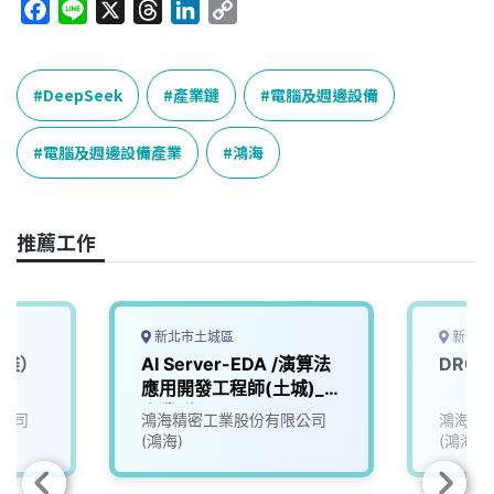
F
L
X
T
L
C
a
i
h
i
o
c
n
r
n
p
e
e
e
k
y
DeepSeek
產業鏈
電腦及週邊設備
b
a
e
L
o
d
d
i
電腦及週邊設備產業
鴻海
o
s
I
n
k
n
k
推薦工作
新北市土城區
新竹市
高雄）
AI Server-EDA /演算法
DRC/
應用開發工程師(土城)_E
事業群
公司
鴻海精密工業股份有限公司
鴻海精
(鴻海)
(鴻海)