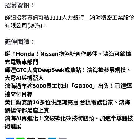
招募資訊：
詳細招募資訊可點
1111人力銀行＿鴻海精密工業股份
有限公司(鴻海)
。
延伸閱讀：
掰了Honda！Nissan物色新合作夥伴、鴻海可望擴
充電動車部門
輝達GTC大會DeepSeek成焦點！鴻海擴參展規模、
大秀AI與機器人
鴻海過年逾5000員工加班「GB200」出貨！已達輝
達交付目標
黃仁勳宴請30多位供應鏈高層 台積電魏哲家、鴻海
劉揚偉都是座上賓
鴻海AI再進化！突破碳化矽技術瓶頸、加速半導體技
術進展