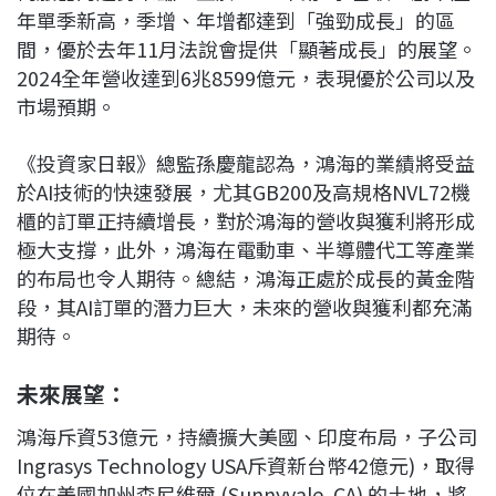
年單季新高，季增、年增都達到「強勁成長」的區
間，優於去年11月法說會提供「顯著成長」的展望。
2024全年營收達到6兆8599億元，表現優於公司以及
市場預期。
《投資家日報》總監孫慶龍認為，鴻海的業績將受益
於AI技術的快速發展，尤其GB200及高規格NVL72機
櫃的訂單正持續增長，對於鴻海的營收與獲利將形成
極大支撐，此外，鴻海在電動車、半導體代工等產業
的布局也令人期待。總結，鴻海正處於成長的黃金階
段，其AI訂單的潛力巨大，未來的營收與獲利都充滿
期待。
未來展望：
鴻海斥資53億元，持續擴大美國、印度布局，子公司
Ingrasys Technology USA斥資新台幣42億元)，取得
位在美國加州森尼維爾 (Sunnyvale, CA) 的土地，將