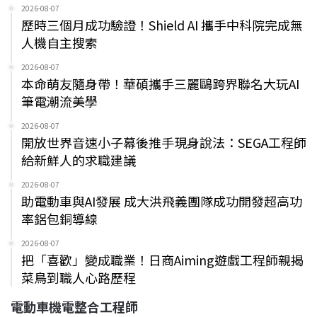
2026-08-07
歷時三個月成功驗證！Shield AI 攜手中科院完成無
人機自主搜索
2026-08-07
本命萌友隨身帶！華碩攜手三麗鷗跨界聯名大玩AI
筆電潮流美學
2026-08-07
開放世界音速小子幕後推手現身說法：SEGA工程師
給新鮮人的求職建議
2026-08-07
助電動車與AI發展 成大洪飛義團隊成功開發超高功
率鋁包銅導線
2026-08-07
把「喜歡」變成職業！日商Aiming遊戲工程師親揭
菜鳥到職人心路歷程
電動車機電整合工程師