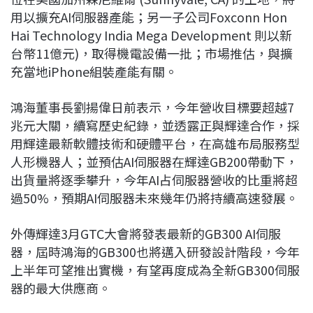
用以擴充AI伺服器產能；另一子公司Foxconn Hon
Hai Technology India Mega Development 則以新
台幣11億元)，取得機電設備一批；市場推估，與擴
充當地iPhone組裝產能有關。
鴻海董事長劉揚偉日前表示，今年營收目標要超越7
兆元大關，續寫歷史紀錄，並透露正與輝達合作，採
用輝達最新軟體技術和硬體平台，在高雄布局服務型
人形機器人；並預估AI伺服器在輝達GB200帶動下，
出貨量將逐季攀升，今年AI占伺服器營收的比重將超
過50%，預期AI伺服器未來幾年仍將持續高速發展。
外傳輝達3月GTC大會將發表最新的GB300 AI伺服
器，屆時鴻海的GB300也將邁入研發設計階段，今年
上半年可望推出實機，有望再度成為全新GB300伺服
器的最大供應商。