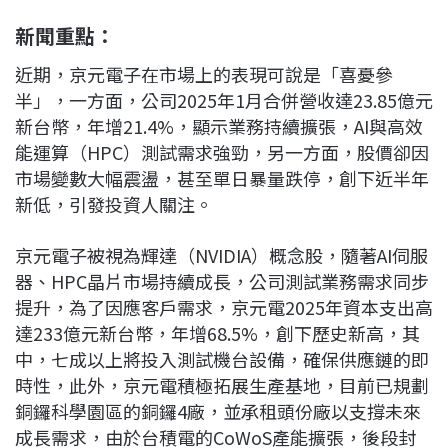
新聞重點：
近期，京元電子在市場上的表現可說是「喜憂參
半」，一方面，公司2025年1月合併營收達23.85億元
新台幣，年增21.4%，顯示業務持續擴張，AI與高效
能運算（HPC）測試需求強勁，另一方面，股價卻因
市場變數大幅震盪，甚至單日暴量跌停，創下近半年
新低，引發投資人關注。
京元電子被視為輝達（NVIDIA）概念股，隨著AI伺服
器、HPC晶片市場持續成長，公司測試業務需求同步
提升，為了因應客戶需求，京元電2025年資本支出高
達233億元新台幣，年增68.5%，創下歷史新高，其
中，七成以上將投入測試機台設備，確保供應鏈的即
時性，此外，京元電積極拓展生產基地，目前已規劃
銅鑼科學園區的銅鑼4廠，並承租頭份廠以支撐未來
成長需求，由於台積電的CoWoS產能擴張，後段封