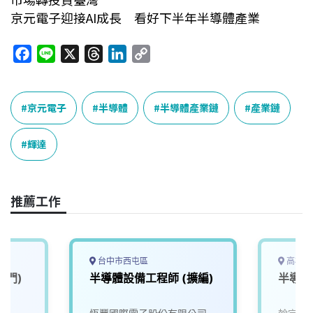
京元電子迎接AI成長 看好下半年半導體產業
F
L
X
T
L
C
a
i
h
i
o
c
n
r
n
p
e
e
e
k
y
京元電子
半導體
半導體產業鏈
產業鏈
b
a
e
L
o
d
d
i
輝達
o
s
I
n
k
n
k
推薦工作
台中市西屯區
高雄市
部門)
半導體設備工程師 (擴編)
半導體