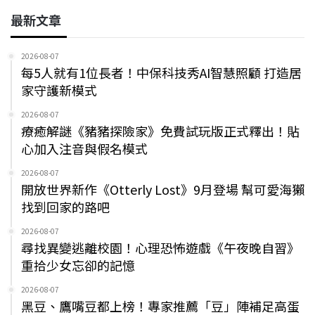
最新文章
2026-08-07
每5人就有1位長者！中保科技秀AI智慧照顧 打造居
家守護新模式
2026-08-07
療癒解謎《豬豬探險家》免費試玩版正式釋出！貼
心加入注音與假名模式
2026-08-07
開放世界新作《Otterly Lost》9月登場 幫可愛海獺
找到回家的路吧
2026-08-07
尋找異變逃離校園！心理恐怖遊戲《午夜晚自習》
重拾少女忘卻的記憶
2026-08-07
黑豆、鷹嘴豆都上榜！專家推薦「豆」陣補足高蛋