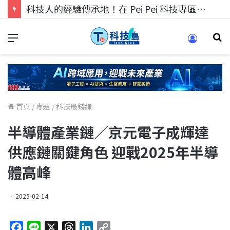
科技人的經驗傳承地！在 Pei Pei 科技專區，與學弟妹交流最硬核的技術
首頁
/
專題
/
科技最錢線
半導體產業鏈／京元電子成輝達
供應鏈關鍵角色 迎戰2025年半導
體高峰
2025-02-14
F
L
X
T
L
C