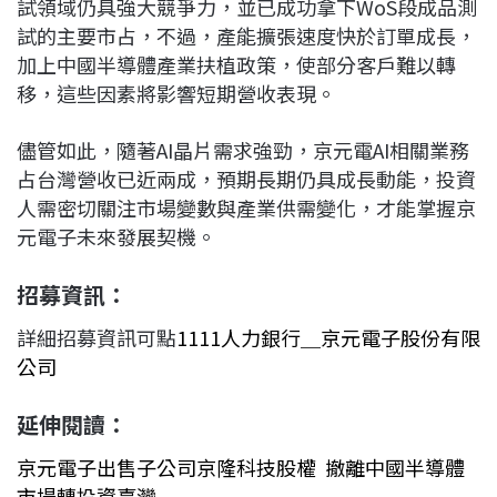
試領域仍具強大競爭力，並已成功拿下WoS段成品測
試的主要市占，不過，產能擴張速度快於訂單成長，
加上中國半導體產業扶植政策，使部分客戶難以轉
移，這些因素將影響短期營收表現。
儘管如此，隨著AI晶片需求強勁，京元電AI相關業務
占台灣營收已近兩成，預期長期仍具成長動能，投資
人需密切關注市場變數與產業供需變化，才能掌握京
元電子未來發展契機。
招募資訊：
詳細招募資訊可點
1111
人力銀行＿京元電子股份有限
公司
延伸閱讀：
京元電子出售子公司京隆科技股權 撤離中國半導體
市場轉投資臺灣