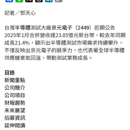
a
i
h
i
o
記者／鄧天心
c
n
r
n
p
e
e
e
k
y
台灣
半導體
測試大廠
京元電子（
2449
）
近期公告
b
a
e
L
2025
年
1
月合併營收達
23.85
億元新台幣，較去年同期
o
d
d
i
成長
21.4%
，顯示出半導體測試市場需求持續攀升，
o
s
I
n
不僅反映出京元電子的競爭力，也代表著全球半導體
k
n
k
供應鏈景氣回溫，帶動測試業務成長。
目錄
新聞重點
公司簡介
公司項目
財報趨勢
未來展望
招募資訊
延伸閱讀