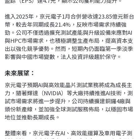
盈餘（EPS）達4.7元，顯示公司獲利能力提升。
進入2025年，京元電子1月合併營收達23.85億元新台
幣，較去年同期成長21.4%，反映市場需求持續強
勁。公司不僅透過擴充測試產能與升級設備來應對AI
與HPC市場需求，也積極調整生產布局，提高資本支
出以強化競爭優勢。然而，短期內仍面臨第一季淡季
影響與中國市場變數，法人投資評級趨於保守。
未來展望：
京元電子預期AI與高效能晶片測試業務將成為成長主
力，隨著輝達（NVIDIA）等大廠持續推進AI技術，測
試市場需求將進一步提升，公司持續擴建銅鑼4廠與
頭份新產線，並加強全球測試服務佈局，以穩固市場
地位並推動長期成長。
整體來看，京元電子在AI、高效能運算及車用電子測