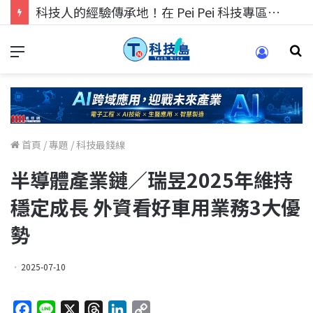
科技人的經驗傳承地！在 Pei Pei 科技專區，與學弟妹交流最硬核的技術
首頁
/
專題
/
科技最錢線
半導體產業鏈／瑞昱2025年維持
穩定成長 外資看好車用業務3大優
勢
2025-07-10
F
L
X
T
L
C