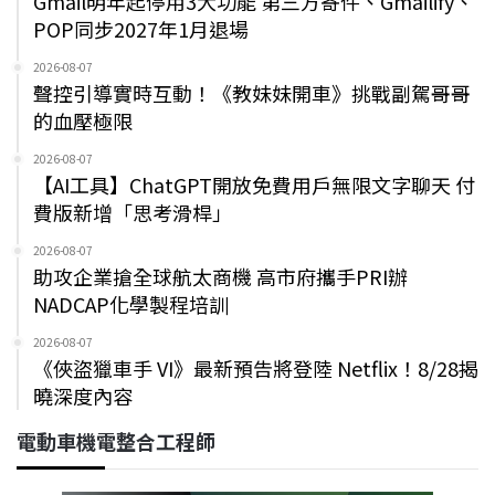
Gmail明年起停用3大功能 第三方寄件、Gmailify、
POP同步2027年1月退場
2026-08-07
聲控引導實時互動！《教妹妹開車》挑戰副駕哥哥
的血壓極限
2026-08-07
【AI工具】ChatGPT開放免費用戶無限文字聊天 付
費版新增「思考滑桿」
2026-08-07
助攻企業搶全球航太商機 高市府攜手PRI辦
NADCAP化學製程培訓
2026-08-07
《俠盜獵車手 VI》最新預告將登陸 Netflix！8/28揭
曉深度內容
電動車機電整合工程師