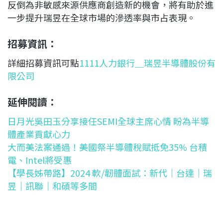
反倒為非敏感來源供應商創造新的機會，將有助於進
一步提升瑞昱在全球市場的滲透率與市占表現。
招募資訊：
詳細招募資訊可點
1111人力銀行＿瑞昱半導體股份有
限公司
延伸閱讀：
日月光吳田玉分享接任SEMI全球主席心情 盼為半導
體產業貢獻心力
大而美法案通過！美國祭半導體稅賦抵免35% 台積
電、Intel將受惠
【學長姊帶路】2024 軟/韌體面試：新代｜台達｜瑞
昱｜訊聯｜和碩等多間