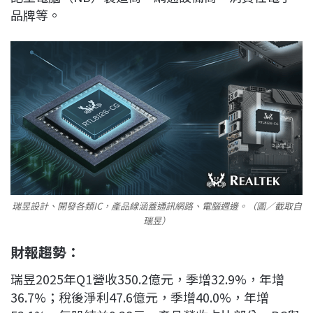
品牌等。
瑞昱設計、開發各類IC，產品線涵蓋通訊網路、電腦週邊。（圖／截取自
瑞昱）
財報趨勢：
瑞昱2025年Q1營收350.2億元，季增32.9%，年增
36.7%；稅後淨利47.6億元，季增40.0%，年增