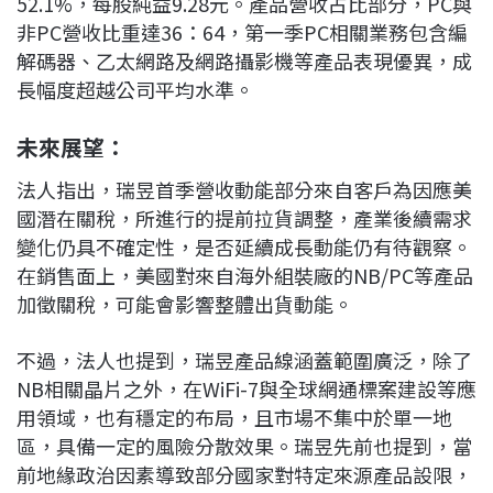
52.1%，每股純益9.28元。產品營收占比部分，PC與
非PC營收比重達36：64，第一季PC相關業務包含編
解碼器、乙太網路及網路攝影機等產品表現優異，成
長幅度超越公司平均水準。
未來展望：
法人指出，瑞昱首季營收動能部分來自客戶為因應美
國潛在關稅，所進行的提前拉貨調整，產業後續需求
變化仍具不確定性，是否延續成長動能仍有待觀察。
在銷售面上，美國對來自海外組裝廠的NB/PC等產品
加徵關稅，可能會影響整體出貨動能。
不過，法人也提到，瑞昱產品線涵蓋範圍廣泛，除了
NB相關晶片之外，在WiFi-7與全球網通標案建設等應
用領域，也有穩定的布局，且市場不集中於單一地
區，具備一定的風險分散效果。瑞昱先前也提到，當
前地緣政治因素導致部分國家對特定來源產品設限，