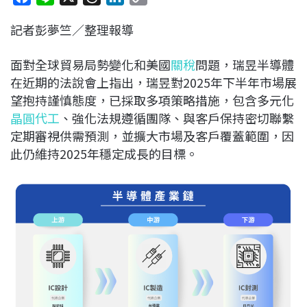
a
i
h
i
o
記者彭夢竺／整理報導
c
n
r
n
p
e
e
e
k
y
面對全球貿易局勢變化和美國
關稅
問題，瑞昱半導體
b
a
e
L
在近期的法說會上指出，瑞昱對2025年下半年市場展
o
d
d
i
望抱持謹慎態度，已採取多項策略措施，包含多元化
o
s
I
n
晶圓代工
、強化法規遵循團隊、與客戶保持密切聯繫
k
n
k
定期審視供需預測，並擴大市場及客戶覆蓋範圍，因
此仍維持2025年穩定成長的目標。