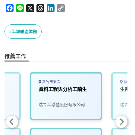
F
L
X
T
L
C
a
i
h
i
o
c
n
r
n
p
e
e
e
k
y
半導體產業鏈
b
a
e
L
o
d
d
i
o
s
I
n
推薦工作
k
n
k
新竹市東區
新竹市
資料工程與分析工讀生
生產控
司
瑞昱半導體股份有限公司
瑞昱半