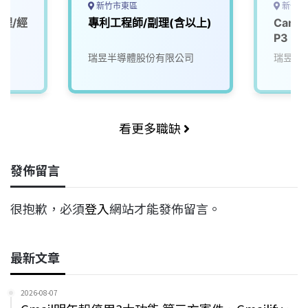
新竹市東區
新竹市
理/經
專利工程師/副理(含以上)
Cam
P3
司
瑞昱半導體股份有限公司
瑞昱半
看更多職缺
發佈留言
很抱歉，必須
登入
網站才能發佈留言。
最新文章
2026-08-07