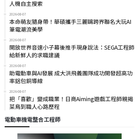
人機自主搜索
2026-08-07
本命萌友隨身帶！華碩攜手三麗鷗跨界聯名大玩AI
筆電潮流美學
2026-08-07
開放世界音速小子幕後推手現身說法：SEGA工程師
給新鮮人的求職建議
2026-08-07
助電動車與AI發展 成大洪飛義團隊成功開發超高功
率鋁包銅導線
2026-08-07
把「喜歡」變成職業！日商Aiming遊戲工程師親揭
菜鳥到職人心路歷程
電動車機電整合工程師