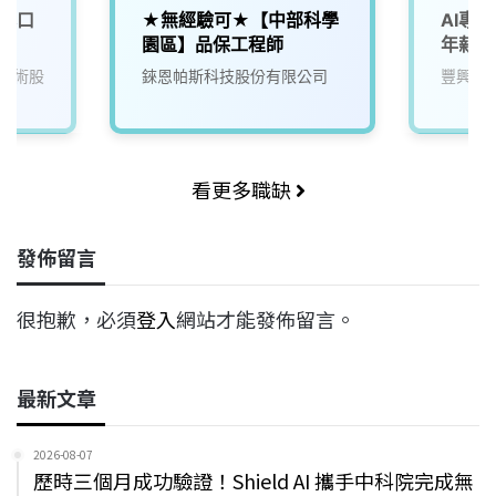
(林口
★無經驗可★【中部科學
AI專
園區】品保工程師
年薪7
技術股
錸恩帕斯科技股份有限公司
豐興鋼
看更多職缺
發佈留言
很抱歉，必須
登入
網站才能發佈留言。
最新文章
2026-08-07
歷時三個月成功驗證！Shield AI 攜手中科院完成無