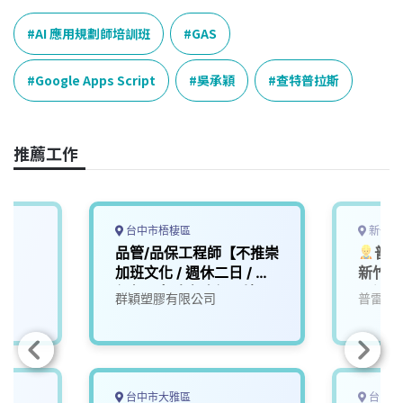
AI 應用規劃師培訓班
GAS
Google Apps Script
吳承穎
查特普拉斯
推薦工作
台中市梧棲區
新竹縣
品管/品保工程師【不推崇
普
加班文化 / 週休二日 / 供
新竹竹
午餐 / 實驗室冷氣環境 /
區誠徵
群穎塑膠有限公司
普雷嘉
歡迎應屆畢業生 / 有學長
姐帶領】
台中市大雅區
台中市