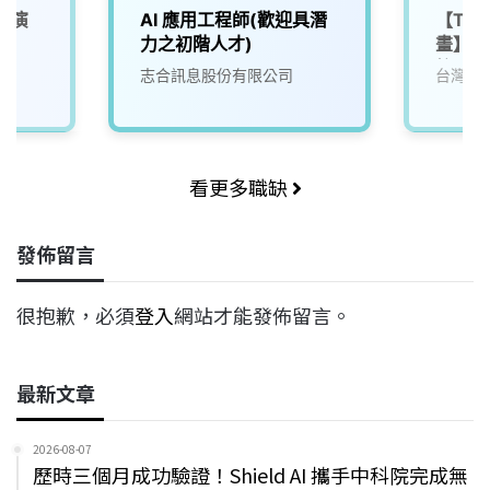
音演
AI 應用工程師(歡迎具潛
【Tai
)
力之初階人才)
畫】In
校正
院
志合訊息股份有限公司
台灣大
看更多職缺
發佈留言
很抱歉，必須
登入
網站才能發佈留言。
最新文章
2026-08-07
歷時三個月成功驗證！Shield AI 攜手中科院完成無