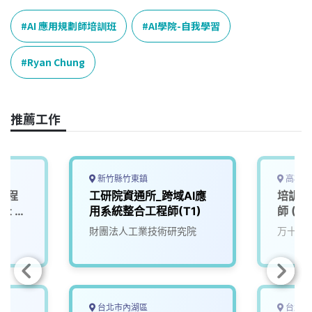
AI 應用規劃師培訓班
AI學院-自我學習
Ryan Chung
推薦工作
新竹縣竹東鎮
高雄市
務工程
工研院資通所_跨域AI應
培訓 
ot +
用系統整合工程師(T1)
師 (Jav
AI AP
財團法人工業技術研究院
万十科
台北市內湖區
台北市