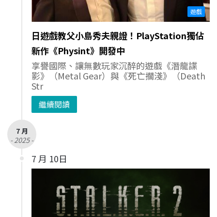
遊戲
日遊戲教父小島秀夫親證！PlayStation獨佔
新作《Physint》開發中
享譽國際、讓無數玩家沉醉的遊戲《潛龍諜
影》（Metal Gear）與《死亡擱淺》（Death
Str
繼續閱讀
7 月
- 2025 -
7 月 10日