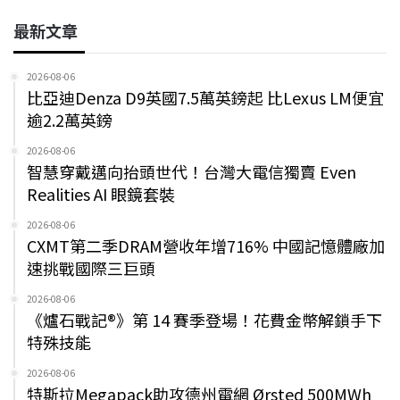
最新文章
2026-08-06
比亞迪Denza D9英國7.5萬英鎊起 比Lexus LM便宜
逾2.2萬英鎊
2026-08-06
智慧穿戴邁向抬頭世代！台灣大電信獨賣 Even
Realities AI 眼鏡套裝
2026-08-06
CXMT第二季DRAM營收年增716% 中國記憶體廠加
速挑戰國際三巨頭
2026-08-06
《爐石戰記®》第 14 賽季登場！花費金幣解鎖手下
特殊技能
2026-08-06
特斯拉Megapack助攻德州電網 Ørsted 500MWh