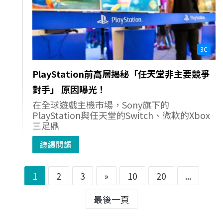
3C
PlayStation前高層揭秘「任天堂非主要競爭
對手」 原因曝光！
在全球遊戲主機市場，Sony旗下的
PlayStation與任天堂的Switch、微軟的Xbox
三足鼎
繼續閱讀
1
2
3
»
10
20
...
最後一頁