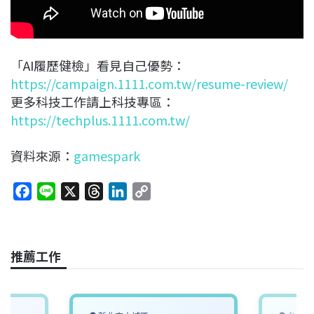
「AI履歷健檢」看見自己優勢：
https://campaign.1111.com.tw/resume-review/
更多科技工作請上科技專區：
https://techplus.1111.com.tw/
資料來源：
gamespark
F
L
X
T
L
C
a
i
h
i
o
c
n
r
n
p
e
e
e
k
y
推薦工作
b
a
e
L
o
d
d
i
o
s
I
n