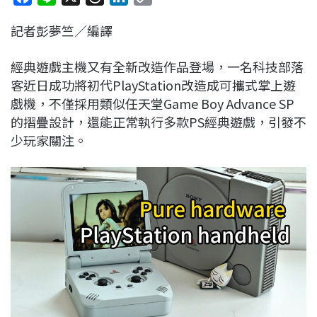
a
i
h
i
o
記者彭夢竺／編譯
c
n
r
n
p
e
e
e
k
y
經典遊戲主機又有全新改造作品登場，一名科技部落
b
a
e
L
客近日成功將初代PlayStation改造成可攜式掌上遊
o
d
d
i
戲機，不僅採用類似任天堂Game Boy Advance SP
o
s
I
n
的摺疊設計，還能正常執行多款PS經典遊戲，引發不
k
n
k
少玩家關注。