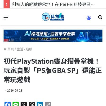
科技人找工作，就到TECH+ 科技專區!
首頁
/
生活
/
遊戲
初代PlayStation變身摺疊掌機！
玩家自製「PS版GBA SP」還能正
常玩遊戲
2026-06-23
F
L
X
T
L
C