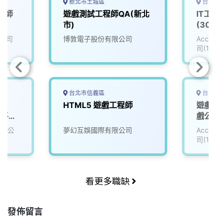
k
n
k
新北市土城區
台中市
工程師
遊戲測試工程師QA(新北
IT工
市)
(3008
公司
博敦電子股份有限公司
Accu
司(111
台北市信義區
台中市
HTML5 遊戲工程師
遊戲資
播平台
戲公司 
有限公
夢幻互娛國際有限公司
Accu
司(111
看更多職缺
發佈留言