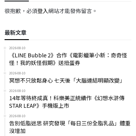
很抱歉，必須
登入
網站才能發佈留言。
最新文章
2026-08-10
《LINE Bubble 2》合作《電影蠟筆小新：奇奇怪
怪！我的妖怪假期》送扭蛋券
2026-08-10
冥想不只放鬆身心 七天後「大腦連結明顯改變」
2026-08-10
14年等待終成真！科樂美正統續作《幻想水滸傳
STAR LEAP》手機版上市
2026-08-10
告別低脂迷思 研究發現「每日三份全脂乳品」體重
沒增加