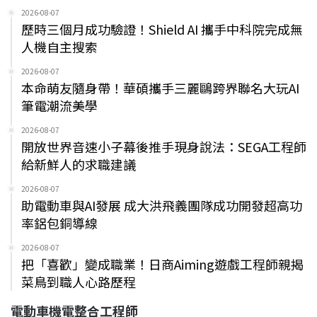
2026-08-07
歷時三個月成功驗證！Shield AI 攜手中科院完成無
人機自主搜索
2026-08-07
本命萌友隨身帶！華碩攜手三麗鷗跨界聯名大玩AI
筆電潮流美學
2026-08-07
開放世界音速小子幕後推手現身說法：SEGA工程師
給新鮮人的求職建議
2026-08-07
助電動車與AI發展 成大洪飛義團隊成功開發超高功
率鋁包銅導線
2026-08-07
把「喜歡」變成職業！日商Aiming遊戲工程師親揭
菜鳥到職人心路歷程
電動車機電整合工程師