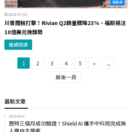
電動車
2025-07-03
川普關稅打擊！Rivian Q2銷量驟降23%、福斯挹注
10億美元挽頹勢
繼續閱讀
1
2
3
4
5
»
...
最後一頁
最新文章
2026-08-07
歷時三個月成功驗證！Shield AI 攜手中科院完成無
人機自主搜索