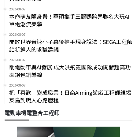
2026-08-07
本命萌友隨身帶！華碩攜手三麗鷗跨界聯名大玩AI
筆電潮流美學
2026-08-07
開放世界音速小子幕後推手現身說法：SEGA工程師
給新鮮人的求職建議
2026-08-07
助電動車與AI發展 成大洪飛義團隊成功開發超高功
率鋁包銅導線
2026-08-07
把「喜歡」變成職業！日商Aiming遊戲工程師親揭
菜鳥到職人心路歷程
電動車機電整合工程師