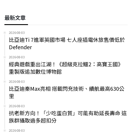
最新文章
2026-08-03
比亞迪Ti 7進軍英國市場 七人座插電休旅售價低於
Defender
2026-08-03
經典遊戲重出江湖！《超級克拉鱷2：高寶王國》
重製版追加數位博物館
2026-08-03
比亞迪秦Max亮相 搭載閃充技術、續航最高630公
里
2026-08-03
抗老新方向！「少吃蛋白質」可能有助延長壽命 這
族群攝取過多超扣分
2026-08-03