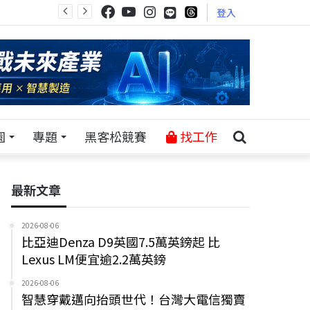
登入
園
專題
黑客松競賽
找工作
最新文章
2026-08-06
比亞迪Denza D9英國7.5萬英鎊起 比
Lexus LM便宜逾2.2萬英鎊
2026-08-06
智慧穿戴邁向抬頭世代！台灣大電信獨賣