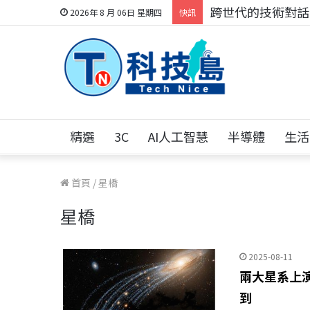
跨世代的技術對話！
2026年 8 月 06日 星期四
快訊
精選
3C
AI人工智慧
半導體
生活
首頁
/
星橋
星橋
2025-08-11
兩大星系上
到