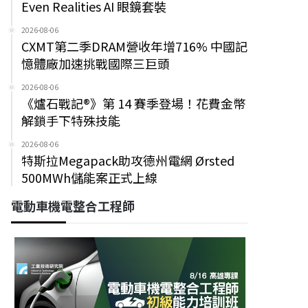
Even Realities AI 眼鏡套裝
2026-08-06
CXMT第二季DRAM營收年增716% 中國記
憶體廠加速挑戰國際三巨頭
2026-08-06
《爐石戰記®》第 14 賽季登場！花費金幣
解鎖手下特殊技能
2026-08-06
特斯拉Megapack助攻德州電網 Ørsted
500MWh儲能案正式上線
電動車機電整合工程師