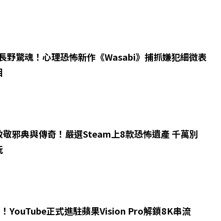
本長野驚魂！心理恐怖新作《Wasabi》捕抓嫌犯細微表
相
敬邪典與傳奇！嚴選Steam上8款恐怖遺產 千萬別
玩
！YouTube正式進駐蘋果Vision Pro解鎖8K串流