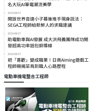
名大玩AI筆電潮流美學
2026-08-07
開放世界音速小子幕後推手現身說法：
SEGA工程師給新鮮人的求職建議
2026-08-07
助電動車與AI發展 成大洪飛義團隊成功開
發超高功率鋁包銅導線
2026-08-07
把「喜歡」變成職業！日商Aiming遊戲工
程師親揭菜鳥到職人心路歷程
電動車機電整合工程師