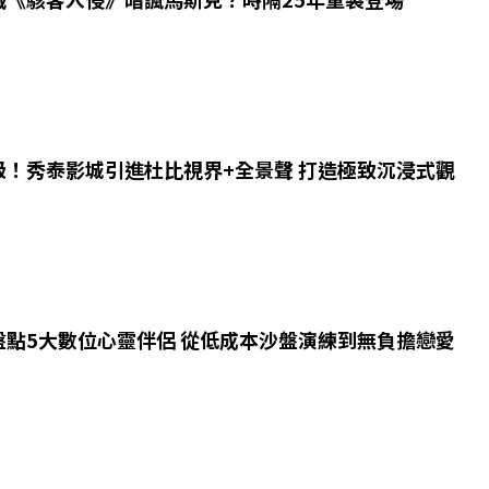
級！秀泰影城引進杜比視界+全景聲 打造極致沉浸式觀
盤點5大數位心靈伴侶 從低成本沙盤演練到無負擔戀愛