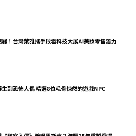
速器！台灣萊雅攜手啟雲科技大展AI美妝零售潛力
生到恐怖人偶 精選8位毛骨悚然的遊戲NPC
戲《駭客入侵》暗諷馬斯克？時隔25年重製登場