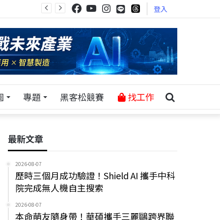
登入
園
專題
黑客松競賽
找工作
最新文章
2026-08-07
歷時三個月成功驗證！Shield AI 攜手中科
院完成無人機自主搜索
2026-08-07
本命萌友隨身帶！華碩攜手三麗鷗跨界聯