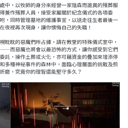
處中，以牧師的身分來經營一家陰森而詭異的殯葬服
得兼作殯葬人員，接受家屬關於紀念儀式的各項委
咐，同時管理墓地的維護事宜，以送走往生者最後一
在夜裡再次現身，讓你懊悔自己的失職！
視眈眈的惡魔們所占據，請在教堂的特殊儀式室中，
——而惡魔也將會以最恐怖的方式，讓你感受到它們
委託，操作土葬或火化，亦可藉資金的疊加來增添停
和多種神祕事件的森林中，面臨心理層面的挑戰及煎
折磨，究竟你的理智還能堅守多久？