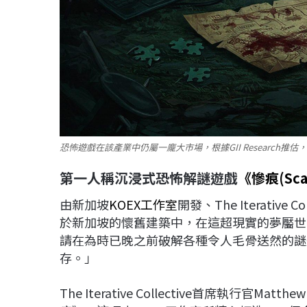
恐怖遊戲在該產業中仍屬一龐大市場，根據GII Research推估，到 
第一人稱沉浸式恐怖解謎遊戲
《慘痕(Sca
由新加坡
KOEX工作室
開發、The Iterati
於新加坡的懷舊建築中，在這超現實的夢靨世
請在為時已晚之前破解各種令人毛骨送然的謎
存。」
The Iterative Collective首席執行