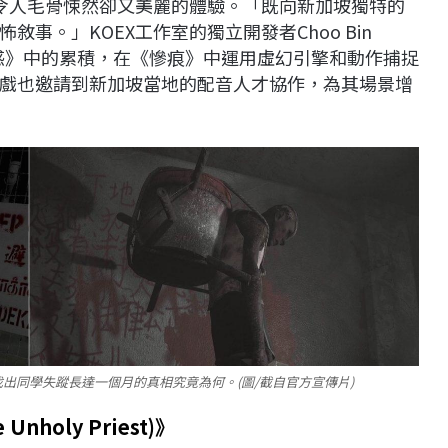
個令人毛骨悚然卻又美麗的體驗。「既向新加坡獨特的
事。」KOEX工作室的獨立開發者Choo Bin
誘惑》中的累積，在《慘痕》中運用虛幻引擎和動作捕捉
戲也邀請到新加坡當地的配音人才協作，為其場景增
出同學失蹤長達一個月的真相究竟為何。(圖/截自官方宣傳片)
nholy Priest)
》