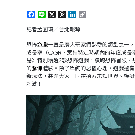
F
L
X
T
L
C
a
i
h
i
o
記者孟圓琦／台北報導
c
n
r
n
p
e
e
e
k
y
恐怖
遊戲
一直是廣大玩家們熱愛的類型之一，
b
a
e
L
成長率（CAGR，意指特定時期內的年度成長
o
d
d
i
島》特別精選3款恐怖遊戲，橫跨恐怖冒險、
o
s
I
n
的
驚悚
體驗。除了單純的恐懼心理，遊戲還有
k
n
k
新玩法，將帶大家一同在探索未知世界、模擬
刺激！