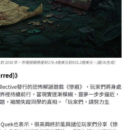
2030 年，市場規模將達到176.4億美元到933.2億美元。(圖/AI生成)
rred)
》
ve Collective發行的恐怖解謎遊戲《慘痕》，玩家們將身處
界裡持續前行，當現實逐漸模糊、噩夢一步步逼近，
題，揭開失蹤同學的真相。「玩家們，請努力生
官Matthew Quek也表示，很高興終於能與諸位玩家們分享《慘