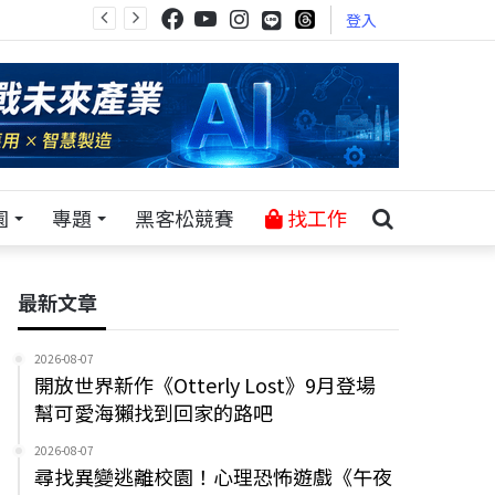
登入
園
專題
黑客松競賽
找工作
最新文章
2026-08-07
開放世界新作《Otterly Lost》9月登場
幫可愛海獺找到回家的路吧
2026-08-07
尋找異變逃離校園！心理恐怖遊戲《午夜