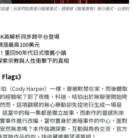
的容量！玩家們如需進行驅魔儀式，請根據《驅魔寶典》執行儀式，以順利
4K高解析同步跨平台登場
調漲最高100美元
場！重回90年代日式懷舊小鎮
同探索宗教與人性衝擊下的真相
 Flags
》
（Cody Harper）一樣，曾被軟禁在家，而後聽取
的經驗呢？到了夜晚，科迪．哈珀出於無聊便開始烤
然而，這項觀察的無心舉動卻失控地衍生成一場惡
系列遊戲，這當中的每一集都是獨立故事，而劇作的靈感則來
實事件進行改編，當你置身於黑暗事件的中心，面對
安然無恙嗎？本作強調探索、互動與角色交流，官方
愛恐怖冒險作品的你，快收藏進願望清單吧！