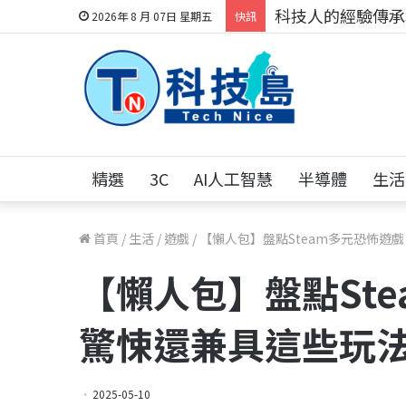
科技人的經驗傳承地
2026年 8 月 07日 星期五
快訊
精選
3C
AI人工智慧
半導體
生活
首頁
/
生活
/
遊戲
/
【懶人包】盤點Steam多元恐怖遊
【懶人包】盤點Ste
驚悚還兼具這些玩
2025-05-10