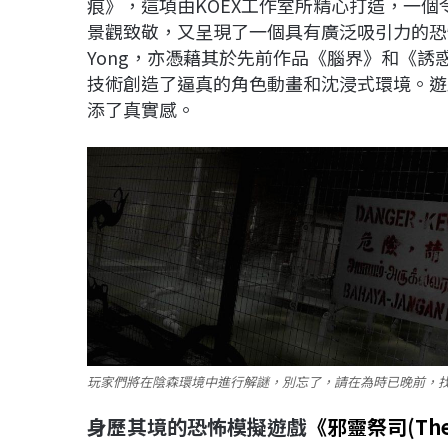
痕》，這項由KOEX工作室所精心打造，一
景觀致敬，又呈現了一個具有廣泛吸引力的恐怖敘
Yong，亦憑藉其於先前作品《腦界》和《
技術創造了逼真的角色動畫和沈浸式環境。遊
添了真實感。
玩家們將在陰森環境中進行解謎，別忘了，請在為時已晚前，找
身歷其境的恐怖模擬遊戲
《邪靈祭司(The U