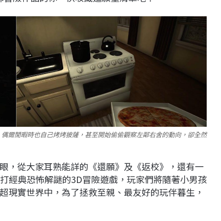
，偶爾閒暇時也自己烤烤披薩，甚至開始偷偷觀察左鄰右舍的動向，卻全然
眼，從大家耳熟能詳的《還願》及《返校》，還有一
打經典恐怖解謎的3D冒險遊戲，玩家們將隨著小男孩
超現實世界中，為了拯救至親、最友好的玩伴暮生，