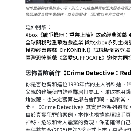
當停屍間的容量逐漸不足，別忘了可藉由購買空間來提高放置
將惡魔從身體中做驅逐，並安撫靈魂。(圖/截自官方宣傳片)
延伸閱讀：
Xbox《戰爭機器：重裝上陣》致敬經典遊戲 
全球關稅戰重擊遊戲產業 微軟Xbox系列主機
模擬經營遊戲《inKONBINI》試玩版倒數登
臺灣恐怖遊戲《窒愛SUFFOCATE》邀你共
恐怖冒險新作
《Crime Detective
：Red
你是否也曾和這位1980年代的主人翁科迪．哈珀
父親的建議便開始幫鄰居打零工、賺取零用錢
烤披薩、也決定觀察左鄰右舍鬥嘴、話家常，
夢。《Crime Detective》其實是款
自於真實犯罪的案例，本作也根據連環殺手真
神秘、危險和令人震驚的發現，你能確保自己
預估將於今(2025)年第3季正式上市，喜