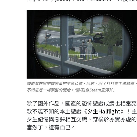
被軟禁在家閒來無事的主角科迪．哈珀，除了打打零工賺點錢
不知這是一場夢靨的開始。(圖/截自Steam宣傳片)
除了國外作品，國產的恐怖遊戲成績也相當亮
款不能不知的本土遊戲《
夕生Halflight
》！主
夕生記憶與惡夢相互交織、穿梭於亦實亦虛的
當然了，還有自己。