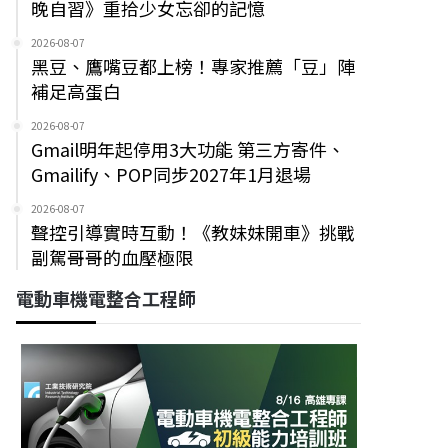
晚自習》重拾少女忘卻的記憶
2026-08-07
黑豆、鷹嘴豆都上榜！專家推薦「豆」陣
補足高蛋白
2026-08-07
Gmail明年起停用3大功能 第三方寄件、
Gmailify、POP同步2027年1月退場
2026-08-07
聲控引導實時互動！《教妹妹開車》挑戰
副駕哥哥的血壓極限
電動車機電整合工程師