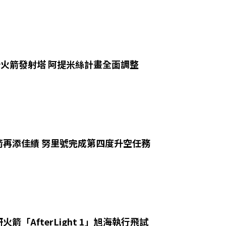
新火箭發射塔 阿提米絲計畫全面調整
箭再添佳績 努里號完成第四度升空任務
箭「AfterLight 1」旭海執行飛試