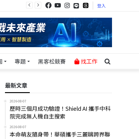
登入
園
專題
黑客松競賽
找工作
最新文章
2026-08-07
歷時三個月成功驗證！Shield AI 攜手中科
院完成無人機自主搜索
2026-08-07
本命萌友隨身帶！華碩攜手三麗鷗跨界聯