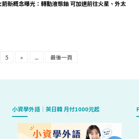
火箭新概念曝光：轉動液態鈾 可加速前往火星、外太
5
»
...
最後一頁
小資學外語｜英日韓 月付1000元起