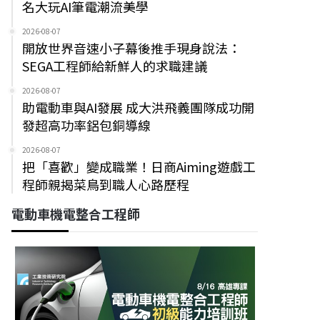
名大玩AI筆電潮流美學
2026-08-07
開放世界音速小子幕後推手現身說法：
SEGA工程師給新鮮人的求職建議
2026-08-07
助電動車與AI發展 成大洪飛義團隊成功開
發超高功率鋁包銅導線
2026-08-07
把「喜歡」變成職業！日商Aiming遊戲工
程師親揭菜鳥到職人心路歷程
電動車機電整合工程師