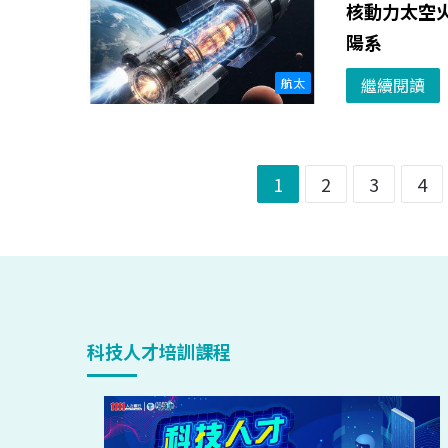
核動力太空
陽系
繼續閱讀
航太
1
2
3
4
科技人才培訓課程